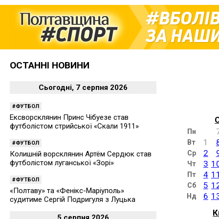
ВБОЛІ
ЗА НАШИ
ОСТАННІ НОВИНИ
Сьогодні, 7 серпня 2026
ФУТБОЛ
Ексворсклянин Принс Чібуезе став
футболістом стрийської «Скали 1911»
Пн
1
Вт
ФУТБОЛ
2
Ср
Колишній ворсклянин Артём Сердюк став
футболістом луганської «Зорі»
3
1
Чт
4
1
Пт
ФУТБОЛ
5
1
Сб
«Полтаву» та «Фенікс-Маріуполь»
6
1
Нд
судитиме Сергій Подригуля з Луцька
К
5 серпня 2026