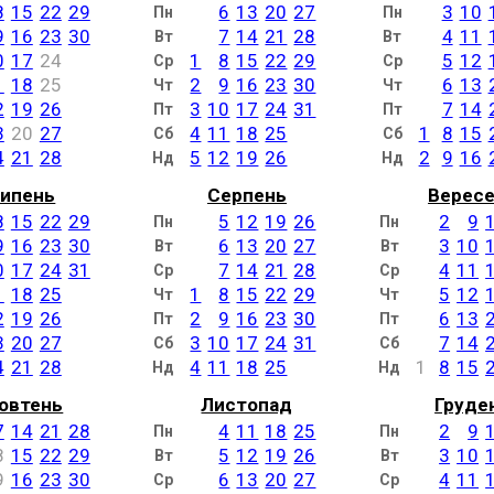
8
15
22
29
6
13
20
27
3
10
Пн
Пн
9
16
23
30
7
14
21
28
4
11
Вт
Вт
0
17
24
1
8
15
22
29
5
12
Ср
Ср
1
18
25
2
9
16
23
30
6
13
Чт
Чт
2
19
26
3
10
17
24
31
7
14
Пт
Пт
3
20
27
4
11
18
25
1
8
15
Сб
Сб
4
21
28
5
12
19
26
2
9
16
Нд
Нд
ипень
Серпень
Верес
8
15
22
29
5
12
19
26
2
9
Пн
Пн
9
16
23
30
6
13
20
27
3
10
Вт
Вт
0
17
24
31
7
14
21
28
4
11
Ср
Ср
1
18
25
1
8
15
22
29
5
12
Чт
Чт
2
19
26
2
9
16
23
30
6
13
Пт
Пт
3
20
27
3
10
17
24
31
7
14
Сб
Сб
4
21
28
4
11
18
25
1
8
15
Нд
Нд
овтень
Листопад
Груде
7
14
21
28
4
11
18
25
2
9
Пн
Пн
8
15
22
29
5
12
19
26
3
10
Вт
Вт
9
16
23
30
6
13
20
27
4
11
Ср
Ср