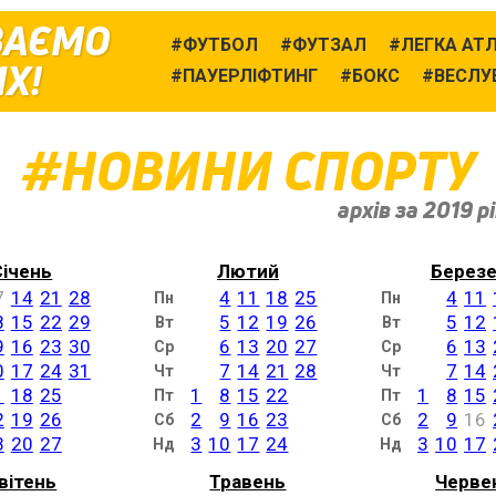
ВАЄМО
ФУТБОЛ
ФУТЗАЛ
ЛЕГКА АТ
Х!
ПАУЕРЛІФТИНГ
БОКС
ВЕСЛУ
НОВИНИ СПОРТУ
архів за 2019 р
Січень
Лютий
Берез
7
14
21
28
4
11
18
25
4
11
Пн
Пн
8
15
22
29
5
12
19
26
5
12
Вт
Вт
9
16
23
30
6
13
20
27
6
13
Ср
Ср
0
17
24
31
7
14
21
28
7
14
Чт
Чт
1
18
25
1
8
15
22
1
8
15
Пт
Пт
2
19
26
2
9
16
23
2
9
16
Сб
Сб
3
20
27
3
10
17
24
3
10
17
Нд
Нд
вітень
Травень
Черве