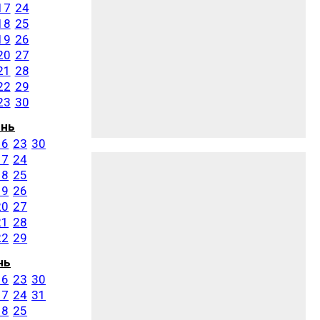
17
24
18
25
19
26
20
27
21
28
22
29
23
30
ень
16
23
30
17
24
18
25
19
26
20
27
21
28
22
29
нь
16
23
30
17
24
31
18
25