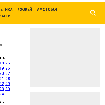
ЛЕТИКА
ХОКЕЙ
МОТОБОЛ
ВАННЯ
ік
ень
18
25
19
26
20
27
21
28
22
29
23
30
24
31
нь