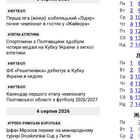
1
Пн
2
Вт
ФУТБОЛ
3
1
Ср
Перша ліга (жінки): кобеляцький «Лідер»
почне чемпіонат в гостях у «Жайвора»
4
1
Чт
5
1
Пт
ЛЕГКА АТЛЕТИКА
6
1
Сб
Спортсмени з Полтавщини здобули
7
1
Нд
чотири медалі на Кубку України з легкої
атлетики
Л
1
Пн
ФУТБОЛ
2
Вт
ФК «Решетилівка» дебютує в Кубку
України в неділю
3
1
Ср
4
1
Чт
ФУТБОЛ
5
1
Пт
Календар першого етапу чемпіонату
6
1
Сб
Полтавської області з футболу 2026/2027
7
1
Нд
4 серпня 2026
Ж
Пн
ГРЕКО-РИМСЬКА БОРОТЬБА
1
Вт
Ірфан Мірзоєв переміг на міжнародному
2
турнірі Druskininkai Cup у Литві
Ср