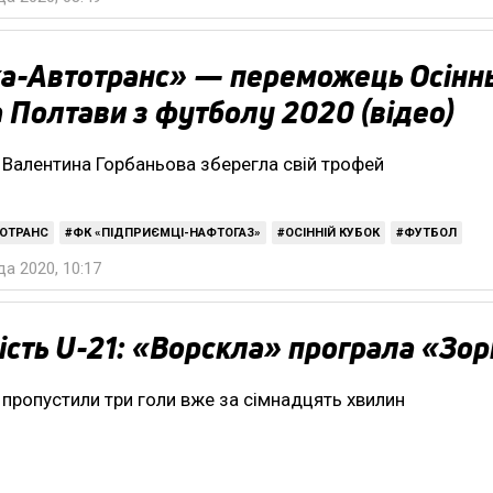
а-Автотранс» — переможець Осінн
 Полтави з футболу 2020 (відео)
Валентина Горбаньова зберегла свій трофей
ТОТРАНС
ФК «ПІДПРИЄМЦІ-НАФТОГАЗ»
ОСІННІЙ КУБОК
ФУТБОЛ
а 2020, 10:17
сть U-21: «Ворскла» програла «Зор
 пропустили три голи вже за сімнадцять хвилин