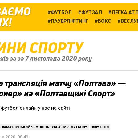
ВАЄМО
ФУТБОЛ
ФУТЗАЛ
ЛЕГКА АТ
Х!
ПАУЕРЛІФТИНГ
БОКС
ВЕСЛУ
ИНИ СПОРТУ
хів за за 7 листопада 2020 року
 трансляція матчу «Полтава» —
онер» на «Полтавщині Спорт»
 футбол онлайн у нас на сайті
АМАТОРСЬКИЙ ЧЕМПІОНАТ УКРАЇНИ З ФУТБОЛУ
ФУТБОЛ
а 2020, 08:49