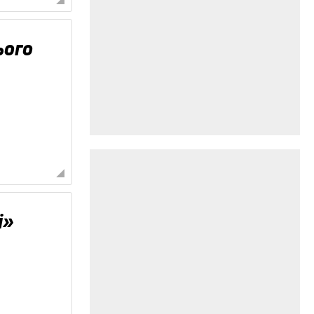
ього
і»