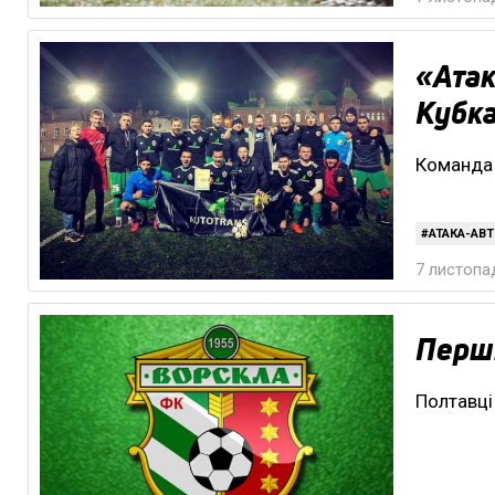
«Атак
Кубка
Команда 
АТАКА-АВ
7 листопад
Перші
Полтавці