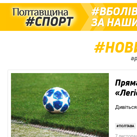
ВБОЛІ
ЗА НАШИ
НОВ
ар
Пряма
«Легі
Дивіться
ПОЛТАВА
7 листопад