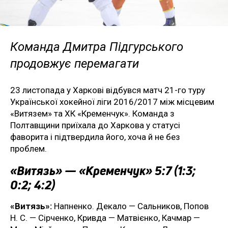
Команда Дмитра Підгурського
продовжує перемагати
23 листопада у Харкові відбувся матч 21-го туру
Української хокейної ліги 2016/2017 між місцевим
«Витязем» та ХК «Кременчук». Команда з
Полтавщини приїхала до Харкова у статусі
фаворита і підтвердила його, хоча й не без
проблем.
«Витязь» — «Кременчук» 5:7 (1:3;
0:2; 4:2)
«Витязь»:
Напненко. Декало — Сальников, Попов
Н. С. — Сірченко, Кривда — Матвієнко, Качмар —