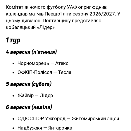
Комітет жіночого футболу УАФ оприлюднив
календар матчів Першої ліги сезону 2026/2027. У
цьому дивізіоні Полтавщину представляє
кобеляцький «Лідер».
1 тур
4 вересня (п’ятниця)
Чорноморець — Атекс
ОФКІП-Полісся — Тесла
5 вересня (субота)
Жайвір — Лідер
6 вересня (неділя)
СДЮСШОР Ужгород — Житомирський ліцей
Надбужжя — Янтарочка