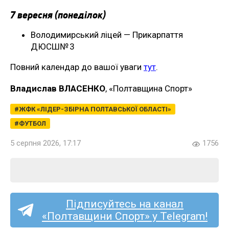
7 вересня (понеділок)
Володимирський ліцей — Прикарпаття
ДЮСШ№ 3
Повний календар до вашої уваги
тут
.
Владислав ВЛАСЕНКО
, «Полтавщина Спорт»
ЖФК «ЛІДЕР-ЗБІРНА ПОЛТАВСЬКОЇ ОБЛАСТІ»
ФУТБОЛ
5 серпня 2026, 17:17
1756
Підписуйтесь на канал
«Полтавщини Спорт» у Telegram!