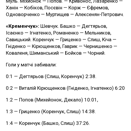
Муль. Міхйонок — Попов. — Кривонос, Лазаренко —
Ханін — Кобіков, Посєвін — Корж — Єфремов,
Одноворченко — Муртищев — Алексенян-Петрович.
«Кременчук»:
Шевчук. Башко — Дегтярьов,
Ісаєнко — Ігнатенко, Романенко — Мельников,
Савицький. Коренчук — Гриценко — Слиш, Кіча —
Гніденко — Кірющенков, Гаврик — Чернишенко —
Коваленя, Шиманський — Бойков — Чорний.
Голи у матчі забивали:
0:1 — Дегтярьов (Слиш, Коренчук) 2:38.
0:2 — Виталій Кірющенков (Гніденко, Ігнатенко) 6:20
1:2 — Попов (Михейонок, Декало) 10:01,
1:3 — Гриценко (Коренчук, Слиш) 14:38.
1:4 — Коренчук (Башко, Слиш) 37:26.