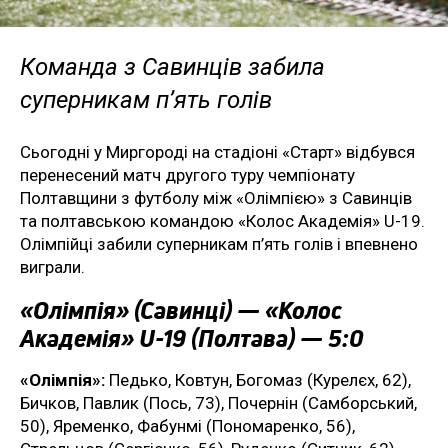
Команда з Савинців забила
суперникам п’ять голів
Сьогодні у Миргороді на стадіоні «Старт» відбувся
перенесений матч другого туру чемпіонату
Полтавщини з футболу між «Олімпією» з Савинців
та полтавською командою «Колос Академія» U-19.
Олімпійці забили суперникам п’ять голів і впевнено
виграли.
«Олімпія» (Савинці) — «Колос
Академія» U-19 (Полтава) — 5:0
«Олімпія»:
Педько, Ковтун, Богомаз (Курелєх, 62),
Бичков, Павлик (Пось, 73), Почернін (Самборський,
50), Яременко, Фабунмі (Пономаренко, 56),