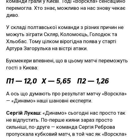
команди грали у Києві. Тоді «Ворскла» сенсаційно
перемогла. Хто знає, можливо на нас знову чекає
диво.
У складі полтавської команди з різних причин не
можуть зіграти Скляр, Коломоєць, Голодюк та
Хльобас. Тому цілком вірогідна поява у старті
Артура Загорулька на вістрі атаки.
Букмекери впевнені, що в цьому матчі переможуть
гості з Києва:
П1 — 12,0 Х — 5,65 П2 — 1,26
А ось що думають про результат матчу «Ворскла»
— «Динамо» наші шановні експерти.
Сергій Лукаш:
«Динамо» сьогодні нас просто так
не відпустить. По-перше кияни зараз просто
сильніші, по-друге — команда Сергія Реброва
пропускала кубковий матч, в той час як «Ворскла»