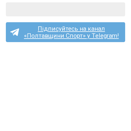
Підписуйтесь на канал
«Полтавщини Спорт» у Telegram!
Ексворсклянин Принс
Чібуезе став футболістом
стрийської «Скали 1911»