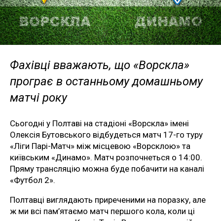
Фахівці вважають, що «Ворскла»
програє в останньому домашньому
матчі року
Сьогодні у Полтаві на стадіоні «Ворскла» імені
Олексія Бутовського відбудеться матч 17-го туру
«Ліги Парі-Матч» між місцевою «Ворсклою» та
київським «Динамо». Матч розпочнеться о 14:00.
Пряму трансляцію можна буде побачити на каналі
«Футбол 2».
Полтавці виглядають приреченими на поразку, але
ж ми всі пам’ятаємо матч першого кола, коли ці