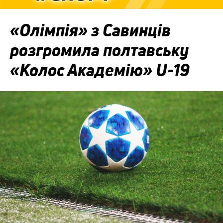
«Олімпія» з Савинців
розгромила полтавську
«Колос Академію» U-19