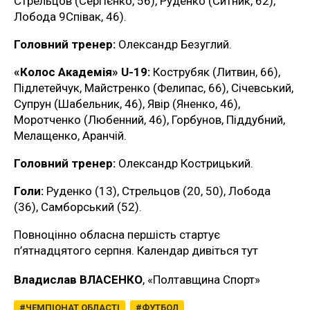
Стрельцов (Сергієнко, 56), Руденко (Ситник, 62),
Лобода 9Співак, 46).
Головний тренер:
Олександр Безуглий.
«Колос Академія» U-19:
Кострубяк (Литвин, 66),
Підлетейчук, Майстренко (Фелипас, 66), Січевський,
Супрун (Шабельник, 46), Явір (Яненко, 46),
Моротченко (Любенний, 46), Горбунов, Піддубний,
Мелащенко, Аранчій.
Головний тренер:
Олександр Кострицький.
Голи:
Руденко (13), Стрельцов (20, 50), Лобода
(36), Самборський (52).
Повноцінно обласна першість стартує
п’ятнадцятого серпня. Календар дивіться тут
Владислав ВЛАСЕНКО
, «Полтавщина Спорт»
ЧЕМПІОНАТ ОБЛАСТІ
ФУТБОЛ