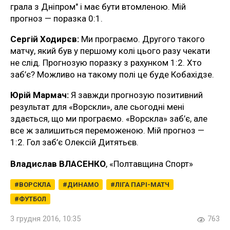
грала з Дніпром" і має бути втомленою. Мій
прогноз — поразка 0:1.
Сергій Ходирєв:
Ми програємо. Другого такого
матчу, який був у першому колі цього разу чекати
не слід. Прогнозую поразку з рахунком 1:2. Хто
заб’є? Можливо на такому полі це буде Кобахідзе.
Юрій Мармач:
Я завжди прогнозую позитивний
результат для «Ворскли», але сьогодні мені
здається, що ми програємо. «Ворскла» заб’є, але
все ж залишиться переможеною. Мій прогноз —
1:2. Гол заб’є Олексій Дитятьєв.
Владислав ВЛАСЕНКО
, «Полтавщина Спорт»
ВОРСКЛА
ДИНАМО
ЛІГА ПАРІ-МАТЧ
ФУТБОЛ
3 грудня 2016, 10:35
763