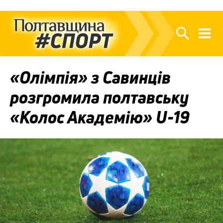
«Олімпія» з Савинців
розгромила полтавську
«Колос Академію» U-19