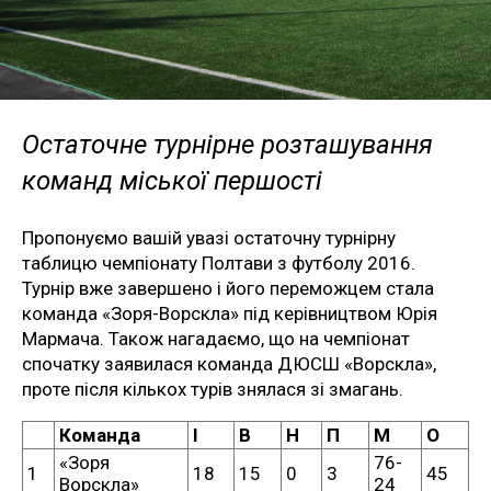
Остаточне турнірне розташування
команд міської першості
Пропонуємо вашій увазі остаточну турнірну
таблицю чемпіонату Полтави з футболу 2016.
Турнір вже завершено і його переможцем стала
команда «Зоря-Ворскла» під керівництвом Юрія
Мармача. Також нагадаємо, що на чемпіонат
спочатку заявилася команда ДЮСШ «Ворскла»,
проте після кількох турів знялася зі змагань.
Команда
І
В
Н
П
М
О
«Зоря
76-
1
18
15
0
3
45
Ворскла»
24