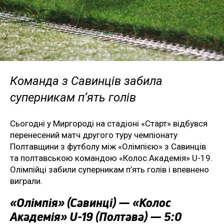
Команда з Савинців забила
суперникам п’ять голів
Сьогодні у Миргороді на стадіоні «Старт» відбувся
перенесений матч другого туру чемпіонату
Полтавщини з футболу між «Олімпією» з Савинців
та полтавською командою «Колос Академія» U-19.
Олімпійці забили суперникам п’ять голів і впевнено
виграли.
«Олімпія» (Савинці) — «Колос
Академія» U-19 (Полтава) — 5:0