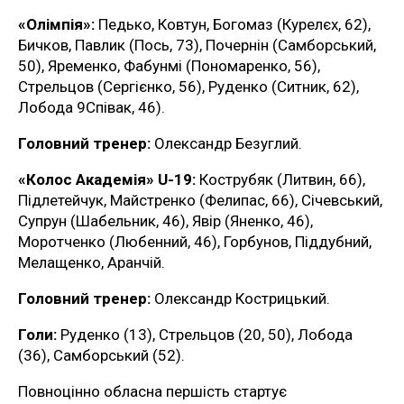
«Олімпія»:
Педько, Ковтун, Богомаз (Курелєх, 62),
Бичков, Павлик (Пось, 73), Почернін (Самборський,
50), Яременко, Фабунмі (Пономаренко, 56),
Стрельцов (Сергієнко, 56), Руденко (Ситник, 62),
Лобода 9Співак, 46).
Головний тренер:
Олександр Безуглий.
«Колос Академія» U-19:
Кострубяк (Литвин, 66),
Підлетейчук, Майстренко (Фелипас, 66), Січевський,
Супрун (Шабельник, 46), Явір (Яненко, 46),
Моротченко (Любенний, 46), Горбунов, Піддубний,
Мелащенко, Аранчій.
Головний тренер:
Олександр Кострицький.
Голи:
Руденко (13), Стрельцов (20, 50), Лобода
(36), Самборський (52).
Повноцінно обласна першість стартує