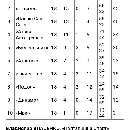
66-
2
«Левада»
18
15
0
3
45
22
«Палвіс Сан
55-
3
18
13
1
4
40
Сіті»
23
«Атака
71-
4
18
11
1
6
34
Автотранс »
44
52-
5
«Будівельник»
18
9
3
6
30
37
35-
6
«Атлетик»
18
7
2
9
23
45
34-
7
«Інваспорт»
18
4
3
11
15
44
24-
8
«Подол»
18
4
2
12
14
55
32-
9
«Динамо»
18
4
0
14
12
59
13-
10
«Мрія»
18
1
0
17
3
44
Владислав ВЛАСЕНКО
, «Полтавщина Спорт»