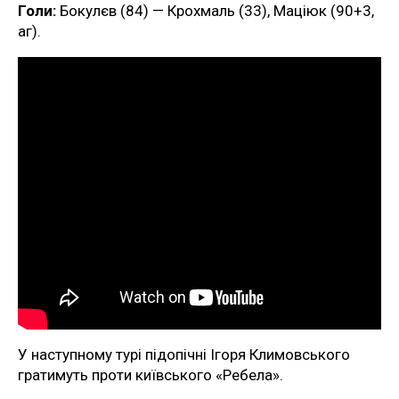
Голи:
Бокулєв (84) — Крохмаль (33), Маціюк (90+3,
аг).
У наступному турі підопічні Ігоря Климовського
гратимуть проти київського «Ребела».