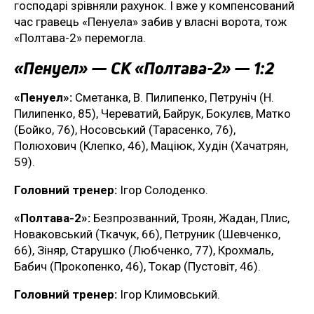
господарі зрівняли рахунок. І вже у компенсований
час гравець «Пенуела» забив у власні ворота, тож
«Полтава-2» перемогла.
«Пенуел» — СК «Полтава-2» — 1:2
«Пенуел»:
Сметанка, В. Пилипенко, Петруніч (Н.
Пилипенко, 85), Череватий, Байрук, Бокулєв, Матко
(Бойко, 76), Носовський (Тарасенко, 76),
Полюхович (Клепко, 46), Маціюк, Худін (Хачатрян,
59).
Головний тренер:
Ігор Солоденко.
«Полтава-2»:
Безпрозванний, Троян, Жадан, Плис,
Новаковський (Ткачук, 66), Петруник (Шевченко,
66), Зіняр, Старушко (Любченко, 77), Крохмаль,
Бабич (Прокопенко, 46), Токар (Пустовіт, 46).
Головний тренер:
Ігор Климовський.