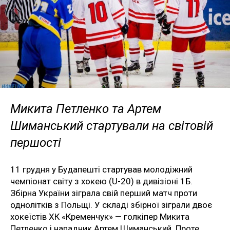
Микита Петленко та Артем
Шиманський стартували на світовій
першості
11 грудня у Будапешті стартував молодіжний
чемпіонат світу з хокею (U-20) в дивізіоні 1Б.
Збірна України зіграла свій перший матч проти
однолітків з Польщі. У складі збірної зіграли двоє
хокеїстів ХК «Кременчук» — голкіпер Микита
Петленко і нападник Артем Шиманський. Проте