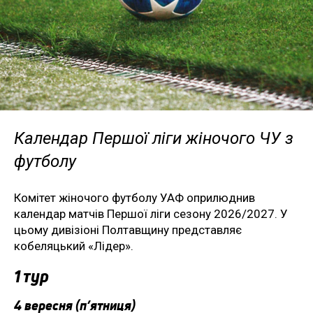
Календар Першої ліги жіночого ЧУ з
футболу
Комітет жіночого футболу УАФ оприлюднив
календар матчів Першої ліги сезону 2026/2027. У
цьому дивізіоні Полтавщину представляє
кобеляцький «Лідер».
1 тур
4 вересня (п’ятниця)