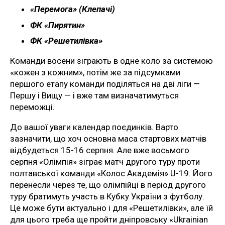
«Перемога» (Клепачі)
ФК «Пирятин»
ФК «Решетилівка»
Команди восени зіграють в одне коло за системою
«кожен з кожним», потім же за підсумками
першого етапу команди поділяться на дві ліги —
Першу і Вищу — і вже там визначатимуться
переможці.
До вашої уваги календар поєдинків. Варто
зазначити, що хоч основна маса стартових матчів
відбудеться 15-16 серпня. Але вже восьмого
серпня «Олімпія» зіграє матч другого туру проти
полтавської команди «Колос Академія» U-19. Його
перенесли через те, що олімпійці в період другого
туру братимуть участь в Кубку України з футболу.
Це може бути актуально і для «Решетилівки», але їй
для цього треба ще пройти дніпровську «Ukrainian