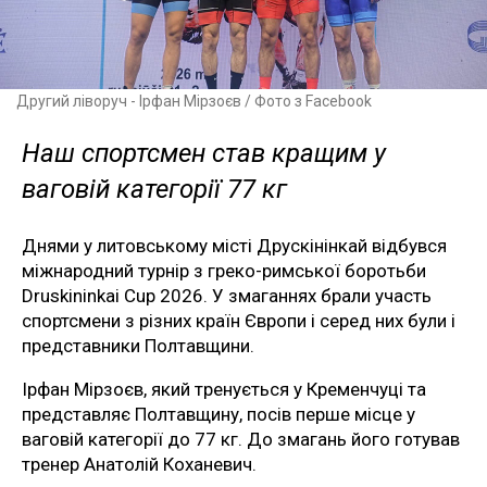
Другий ліворуч - Ірфан Мірзоєв / Фото з Facebook
Наш спортсмен став кращим у
ваговій категорії 77 кг
Днями у литовському місті Друскінінкай відбувся
міжнародний турнір з греко-римської боротьби
Druskininkai Cup 2026. У змаганнях брали участь
спортсмени з різних країн Європи і серед них були і
представники Полтавщини.
Ірфан Мірзоєв, який тренується у Кременчуці та
представляє Полтавщину, посів перше місце у
ваговій категорії до 77 кг. До змагань його готував
тренер Анатолій Коханевич.