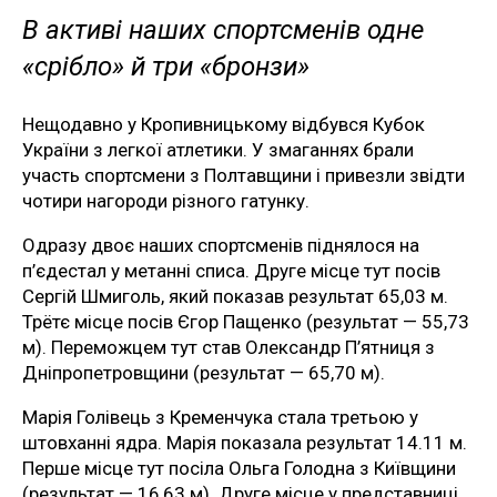
В активі наших спортсменів одне
«срібло» й три «бронзи»
Нещодавно у Кропивницькому відбувся Кубок
України з легкої атлетики. У змаганнях брали
участь спортсмени з Полтавщини і привезли звідти
чотири нагороди різного гатунку.
Одразу двоє наших спортсменів піднялося на
п’єдестал у метанні списа. Друге місце тут посів
Сергій Шмиголь, який показав результат 65,03 м.
Трётє місце посів Єгор Пащенко (результат — 55,73
м). Переможцем тут став Олександр П’ятниця з
Дніпропетровщини (результат — 65,70 м).
Марія Голівець з Кременчука стала третьою у
штовханні ядра. Марія показала результат 14.11 м.
Перше місце тут посіла Ольга Голодна з Київщини
(результат — 16,63 м). Друге місце у представниці