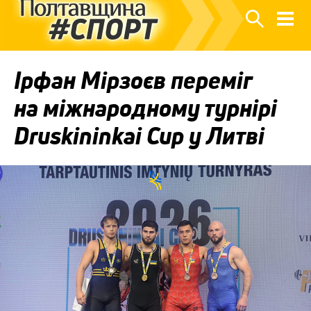
Ірфан Мірзоєв переміг
на міжнародному турнірі
Druskininkai Cup у Литві