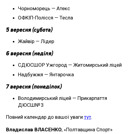
Чорноморець — Атекс
ОФКІП-Полісся — Тесла
5 вересня (субота)
Жайвір — Лідер
6 вересня (неділя)
СДЮСШОР Ужгород — Житомирський ліцей
Надбужжя — Янтарочка
7 вересня (понеділок)
Володимирський ліцей — Прикарпаття
ДЮСШ№ 3
Повний календар до вашої уваги
тут
.
Владислав ВЛАСЕНКО
, «Полтавщина Спорт»