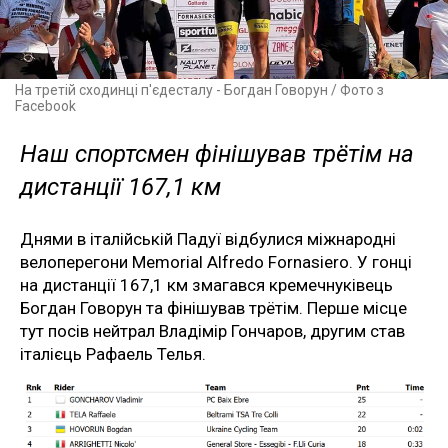
На третій сходинці п'єдесталу - Богдан Говорун / Фото з
Facebook
Наш спортсмен фінішував трётім на
дистанції 167,1 км
Днями в італійській Падуї відбулися міжнародні
велоперегони Memorial Alfredo Fornasiero. У гонці
на дистанції 167,1 км змагався кремечнуківець
Богдан Говорун та фінішував трётім. Перше місце
тут посів нейтрал Владімір Гончаров, другим став
італієць Рафаель Телья.