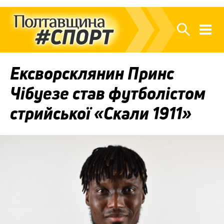
Ексворсклянин Принс
Чібуезе став футболістом
стрийської «Скали 1911»