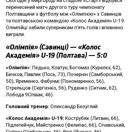
Сьогодні у Миргороді на стадіоні «Старт» відбувся
перенесений матч другого туру чемпіонату
Полтавщини з футболу між «Олімпією» з Савинців
та полтавською командою «Колос Академія» U-19.
Олімпійці забили суперникам п’ять голів і впевнено
виграли.
«Олімпія» (Савинці) — «Колос
Академія» U-19 (Полтава) — 5:0
«Олімпія»:
Педько, Ковтун, Богомаз (Курелєх, 62),
Бичков, Павлик (Пось, 73), Почернін (Самборський,
50), Яременко, Фабунмі (Пономаренко, 56),
Стрельцов (Сергієнко, 56), Руденко (Ситник, 62),
Лобода 9Співак, 46).
Головний тренер:
Олександр Безуглий.
«Колос Академія» U-19:
Кострубяк (Литвин, 66),
Підлетейчук, Майстренко (Фелипас, 66), Січевський,
Супрун (Шабельник, 46), Явір (Яненко, 46),