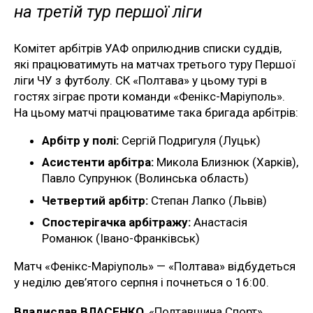
на третій тур першої ліги
Комітет арбітрів УАФ оприлюднив списки суддів,
які працюватимуть на матчах третього туру Першої
ліги ЧУ з футболу. СК «Полтава» у цьому турі в
гостях зіграє проти команди «Фенікс-Маріуполь».
На цьому матчі працюватиме така бригада арбітрів:
Арбітр у полі:
Сергій Подригуля (Луцьк)
Асистенти арбітра:
Микола Близнюк (Харків),
Павло Супрунюк (Волинська область)
Четвертий арбітр:
Степан Лапко (Львів)
Спостерігачка арбітражу:
Анастасія
Романюк (Івано-Франківськ)
Матч «Фенікс-Маріуполь» — «Полтава» відбудеться
у неділю дев’ятого серпня і почнеться о 16:00.
Владислав ВЛАСЕНКО
, «Полтавщина Спорт»