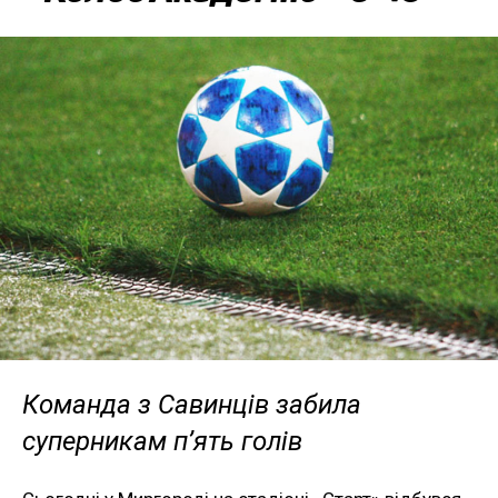
Команда з Савинців забила
суперникам п’ять голів