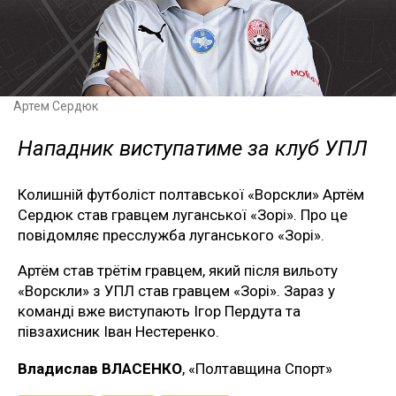
Артем Сердюк
Нападник виступатиме за клуб УПЛ
Колишній футболіст полтавської «Ворскли» Артём
Сердюк став гравцем луганської «Зорі». Про це
повідомляє пресслужба луганського «Зорі».
Артём став трётім гравцем, який після вильоту
«Ворскли» з УПЛ став гравцем «Зорі». Зараз у
команді вже виступають Ігор Пердута та
півзахисник Іван Нестеренко.
Владислав ВЛАСЕНКО
, «Полтавщина Спорт»