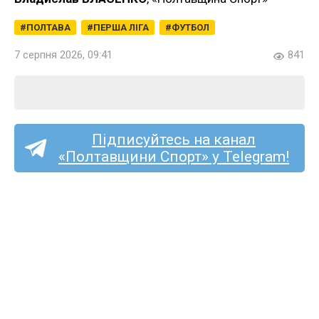
ПОЛТАВА
ПЕРША ЛІГА
ФУТБОЛ
7 серпня 2026, 09:41
841
Підписуйтесь на канал
«Полтавщини Спорт» у Telegram!
Перша ліга (жінки):
кобеляцький «Лідер»