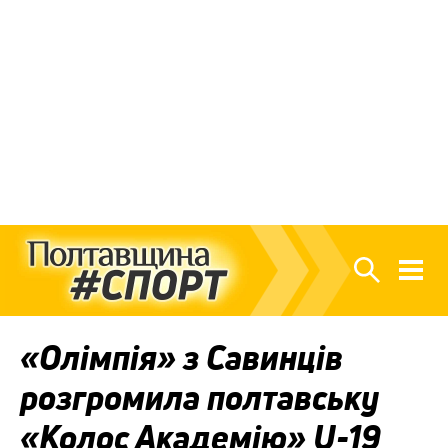
«Олімпія» з Савинців
розгромила полтавську
«Колос Академію» U-19