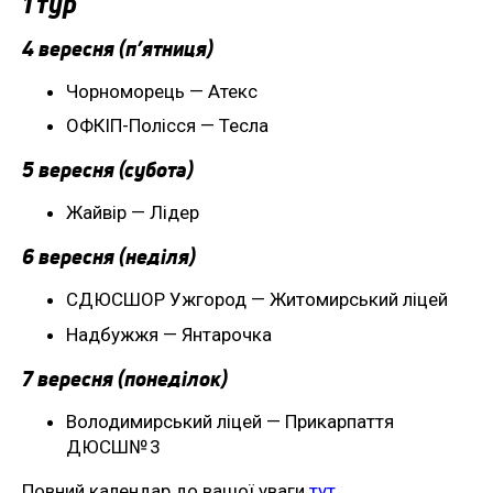
1 тур
4 вересня (п’ятниця)
Чорноморець — Атекс
ОФКІП-Полісся — Тесла
5 вересня (субота)
Жайвір — Лідер
6 вересня (неділя)
СДЮСШОР Ужгород — Житомирський ліцей
Надбужжя — Янтарочка
7 вересня (понеділок)
Володимирський ліцей — Прикарпаття
ДЮСШ№ 3
Повний календар до вашої уваги
тут
.