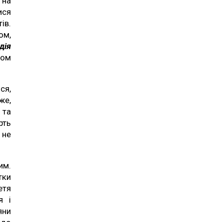
 на
ися
ів.
ом,
дія
ном
ся,
же,
 та
рть
 не
им.
тки
етя
я і
яни