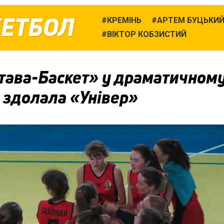
КЕТБОЛ
КРЕМІНЬ
АРТЕМ БУЦЬКИ
ВІКТОР КОБЗИСТИЙ
тава-Баскет» у драматичном
 здолала «Універ»