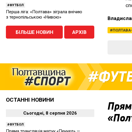
сп
ФУТБОЛ
Перша ліга: «Полтава» зіграла внічию
з тернопільською «Нивою»
Владисла
ПОЛТАВА
БІЛЬШЕ НОВИН
АРХІВ
ФУТ
ОСТАННІ НОВИНИ
Прям
Сьогодні, 8 серпня 2026
«Пол
ФУТБОЛ
Пряма трансляція матчу «Пенуел» —