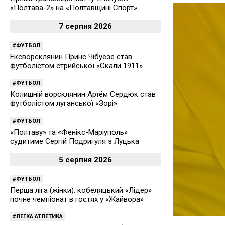
«Полтава-2» на «Полтавщині Спорт»
7 серпня 2026
ФУТБОЛ
Ексворсклянин Принс Чібуезе став
футболістом стрийської «Скали 1911»
ФУТБОЛ
Колишній ворсклянин Артём Сердюк став
футболістом луганської «Зорі»
ФУТБОЛ
«Полтаву» та «Фенікс-Маріуполь»
судитиме Сергій Подригуля з Луцька
5 серпня 2026
ФУТБОЛ
Перша ліга (жінки): кобеляцький «Лідер»
почне чемпіонат в гостях у «Жайвора»
ЛЕГКА АТЛЕТИКА