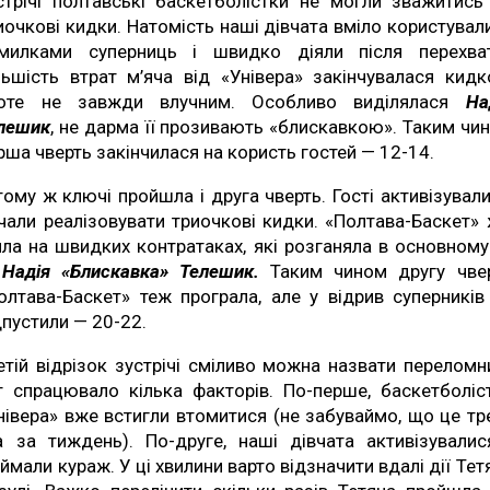
стрічі полтавські баскетболістки не могли зважитись
иочкові кидки. Натомість наші дівчата вміло користувал
милками суперниць і швидко діяли після перехват
льшість втрат м’яча від «Універа» закінчувалася кидк
оте не завжди влучним. Особливо виділялася
На
лешик
, не дарма її прозивають «блискавкою». Таким чи
рша чверть закінчилася на користь гостей — 12-14.
тому ж ключі пройшла і друга чверть. Гості активізували
чали реалізовувати триочкові кидки. «Полтава-Баскет» 
яла на швидких контратаках, які розганяла в основному
ж
Надія «Блискавка» Телешик.
Таким чином другу чве
олтава-Баскет» теж програла, але у відрив суперників
дпустили — 20-22.
етій відрізок зустрічі сміливо можна назвати переломн
т спрацювало кілька факторів. По-перше, баскетболіс
нівера» вже встигли втомитися (не забуваймо, що це тр
а за тиждень). По-друге, наші дівчата активізувалис
іймали кураж. У ці хвилини варто відзначити вдалі дії Тет