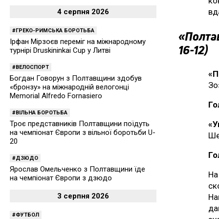
ко
вд
4 серпня 2026
ГРЕКО-РИМСЬКА БОРОТЬБА
«Полтав
Ірфан Мірзоєв переміг на міжнародному
16-12)
турнірі Druskininkai Cup у Литві
ВЕЛОСПОРТ
«П
Богдан Говорун з Полтавщини здобув
Зо
«бронзу» на міжнародній велогонці
Memorial Alfredo Fornasiero
Го
ВІЛЬНА БОРОТЬБА
«У
Троє представників Полтавщини поїдуть
на чемпіонат Європи з вільної боротьби U-
Ше
20
Го
ДЗЮДО
Ярослав Омельченко з Полтавщини їде
На
на чемпіонат Європи з дзюдо
ск
3 серпня 2026
На
да
ФУТБОЛ