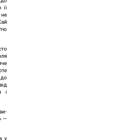
 до
 її
 не
Хай
етю
сто
оля
яче
оте
 до
від
я і
ви-
» —
а у