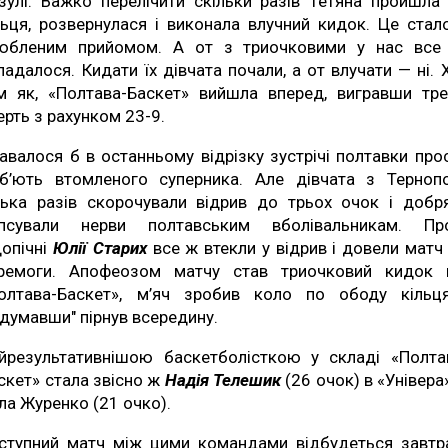
зулі. Важко перелічити скільки разів Тетяна пройшла
льця, розвернулася і виконала влучний кидок. Це стало
юбленим прийомом. А от з триочковими у нас все
ладалося. Кидати їх дівчата почали, а от влучати — ні. 
м як, «Полтава-Баскет» вийшла вперед, вигравши тр
ерть з рахунком 23-9.
авалося б в останньому відрізку зустрічі полтавки про
б’ють втомленого суперника. Але дівчата з Терноп
лька разів скорочували відрив до трьох очок і добр
псували нерви полтавським вболівальникам. Пр
допічні
Юлії Старих
все ж втекли у відрив і довели матч
ремоги. Апофеозом матчу став триочковий кидок 
олтава-Баскет», м’яч зробив коло по ободу кільц
одумавши" пірнув всередину.
йрезультативнішою баскетболісткою у складі «Полта
скет» стала звісно ж
Надія Телешик
(26 очок) в «Універа
ла Журенко (21 очко).
ступний матч між цими командами відбудеться завтр