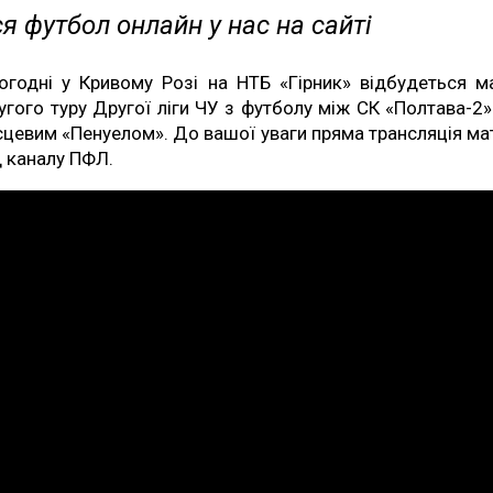
я футбол онлайн у нас на сайті
огодні у Кривому Розі на НТБ «Гірник» відбудеться м
угого туру Другої ліги ЧУ з футболу між СК «Полтава-2»
сцевим «Пенуелом». До вашої уваги пряма трансляція ма
д каналу ПФЛ.