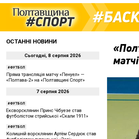
БАС
ОСТАННІ НОВИНИ
«Пол
Сьогодні, 8 серпня 2026
матчі
ФУТБОЛ
Пряма трансляція матчу «Пенуел» —
«Полтава-2» на «Полтавщині Спорт»
7 серпня 2026
ФУТБОЛ
Ексворсклянин Принс Чібуезе став
футболістом стрийської «Скали 1911»
ФУТБОЛ
Колишній ворсклянин Артём Сердюк став