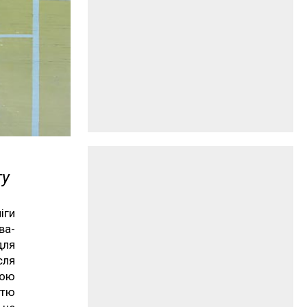
гу
іги
ва-
для
сля
шою
стю