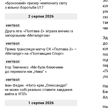
Зо
«бронзовий» призер чемпіонату світу
кі
з вільної боротьби U17
ул
2 серпня 2026
ск
та
ФУТБОЛ
чв
Друга ліга: «Полтава-2» зіграла внічию із
запорізьким «Металургом»
Зд
до
ФУТБОЛ
кі
Пряма трансляція матчу СК «Полтава-2» —
«Металург» на «Полтавщині Спорт»
по
пі
ФУТБОЛ
пе
Ігор Тимченко: «Ми були ближчими
«П
до перемоги ніж „Нива“ »
,п
ФУТБОЛ
Іван Федик: «Ніхто крім „Олександрії“
На
не може собі реально ставити завдання
Ба
вийти в УПЛ»
Ал
1 серпня 2026
На