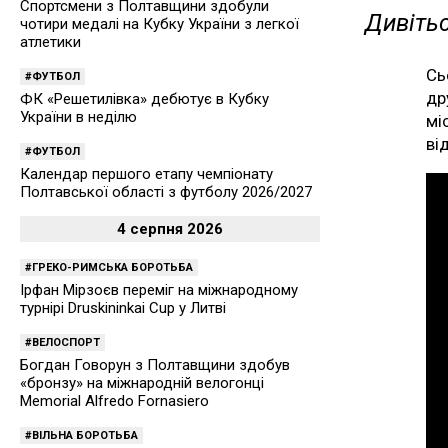
Спортсмени з Полтавщини здобули
Дивітьс
чотири медалі на Кубку України з легкої
атлетики
Сь
ФУТБОЛ
др
ФК «Решетилівка» дебютує в Кубку
України в неділю
мі
ві
ФУТБОЛ
Календар першого етапу чемпіонату
Полтавської області з футболу 2026/2027
4 серпня 2026
ГРЕКО-РИМСЬКА БОРОТЬБА
Ірфан Мірзоєв переміг на міжнародному
турнірі Druskininkai Cup у Литві
ВЕЛОСПОРТ
Богдан Говорун з Полтавщини здобув
«бронзу» на міжнародній велогонці
Memorial Alfredo Fornasiero
ВІЛЬНА БОРОТЬБА