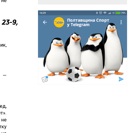
 не
 23-9,
ик,
к —
ед,
т».
 не
тку