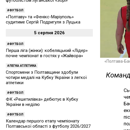
футболістом луганської «Зорі»
ФУТБОЛ
«Полтаву» та «Фенікс-Маріуполь»
судитиме Сергій Подригуля з Луцька
5 серпня 2026
ФУТБОЛ
Перша ліга (жінки): кобеляцький «Лідер»
почне чемпіонат в гостях у «Жайвора»
«Полтава-Ба
ЛЕГКА АТЛЕТИКА
Спортсмени з Полтавщини здобули
Команд
чотири медалі на Кубку України з легкої
атлетики
Сь
ФУТБОЛ
че
ФК «Решетилівка» дебютує в Кубку
Ба
України в неділю
ек
ФУТБОЛ
пі
Календар першого етапу чемпіонату
по
Полтавської області з футболу 2026/2027