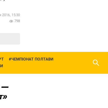
я 2016, 15:30
798
РТ
ЧЕМПІОНАТ ПОЛТАВИ
НИ
» —
т»