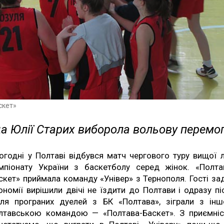
скет»
а Юлії Старих виборола вольову перемо
огодні у Полтаві відбувся матч чергового туру вищої л
мпіонату України з баскетболу серед жінок. «Полта
скет» приймала команду «Універ» з Тернополя. Гості за
ономії вирішили двічі не їздити до Полтави і одразу пі
сля програних дуелей з БК «Полтава», зіграли з ін
лтавською командою — «Полтава-Баскет». З приємні