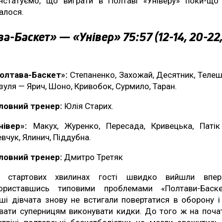
нстатуємо, що виграти в Полтаві «Універу» поки-що
алося.
а-Баскет» — «Універ» 75:57 (12-14, 20-22,
олтава-Баскет»:
Степаненко, Захожай, Десятник, Телеш
зуля — Ярич, Шоно, Кривобок, Сурмило, Таран.
ловний тренер:
Юлія Старих.
нівер»:
Макух, Журенко, Пересада, Кривецька, Паті
вчук, Ялинич, Піддубна.
ловний тренер:
Дмитро Третяк
 стартових хвилинах гості швидко вийшли впер
ориставшись типовими проблемами «Полтави-Баске
ші дівчата знову не встигали повертатися в оборону і
вати суперницям виконувати кидки. До того ж на поча