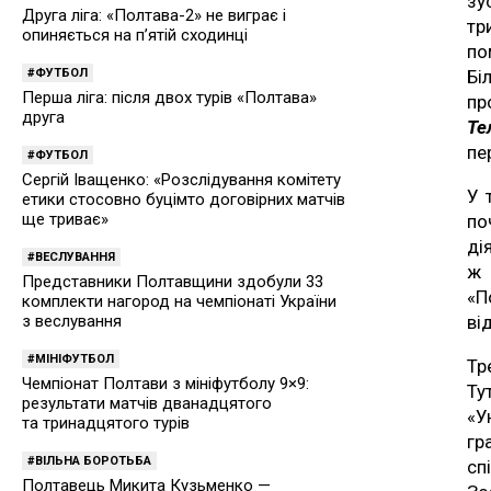
зу
Друга ліга: «Полтава-2» не виграє і
тр
опиняється на п’ятій сходинці
по
Бі
ФУТБОЛ
Перша ліга: після двох турів «Полтава»
пр
друга
Те
пе
ФУТБОЛ
Сергій Іващенко: «Розслідування комітету
У 
етики стосовно буцімто договірних матчів
ще триває»
по
ді
ВЕСЛУВАННЯ
Представники Полтавщини здобули 33
«П
комплекти нагород на чемпіонаті України
ві
з веслування
МІНІФУТБОЛ
Тр
Чемпіонат Полтави з мініфутболу 9×9:
Ту
результати матчів дванадцятого
«У
та тринадцятого турів
гр
ВІЛЬНА БОРОТЬБА
сп
Полтавець Микита Кузьменко —