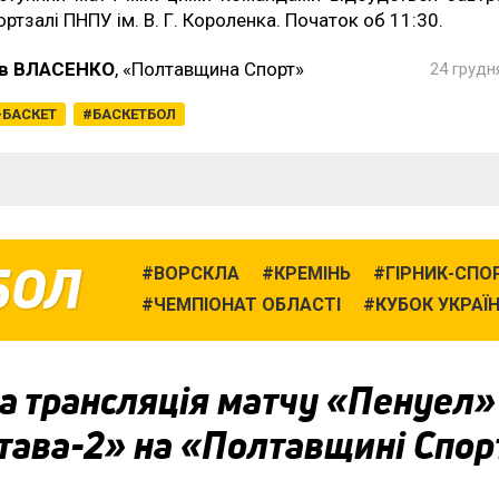
ортзалі ПНПУ ім. В. Г. Короленка. Початок об 11:30.
в ВЛАСЕНКО
, «Полтавщина Спорт»
24 грудн
-БАСКЕТ
БАСКЕТБОЛ
БОЛ
ВОРСКЛА
КРЕМІНЬ
ГІРНИК-СПО
ЧЕМПІОНАТ ОБЛАСТІ
КУБОК УКРАЇ
а трансляція матчу «Пенуел
тава-2» на «Полтавщині Спор