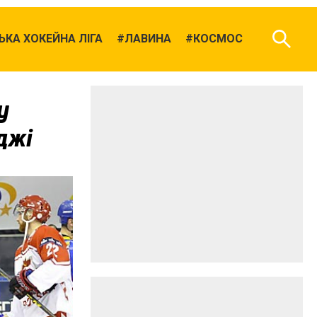
КА ХОКЕЙНА ЛІГА
ЛАВИНА
КОСМОС
у
джі