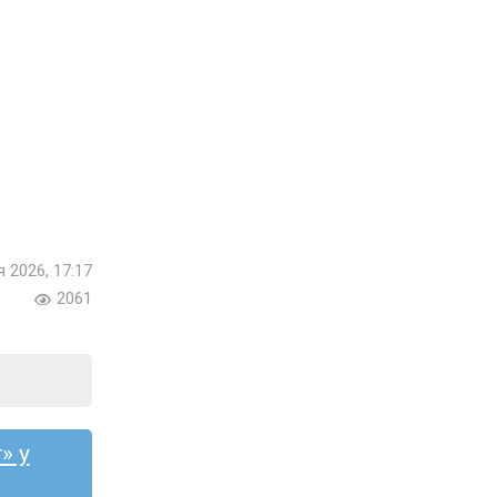
я 2026, 17:17
2061
» у