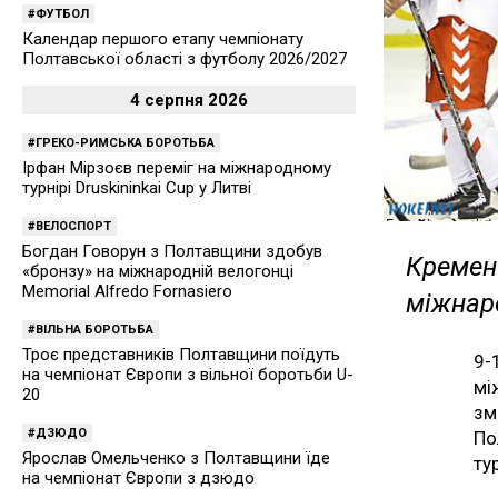
ФУТБОЛ
Календар першого етапу чемпіонату
Полтавської області з футболу 2026/2027
4 серпня 2026
ГРЕКО-РИМСЬКА БОРОТЬБА
Ірфан Мірзоєв переміг на міжнародному
турнірі Druskininkai Cup у Литві
ВЕЛОСПОРТ
Богдан Говорун з Полтавщини здобув
Кременч
«бронзу» на міжнародній велогонці
Memorial Alfredo Fornasiero
міжнар
ВІЛЬНА БОРОТЬБА
Троє представників Полтавщини поїдуть
9-
на чемпіонат Європи з вільної боротьби U-
мі
20
зм
ДЗЮДО
По
Ярослав Омельченко з Полтавщини їде
ту
на чемпіонат Європи з дзюдо