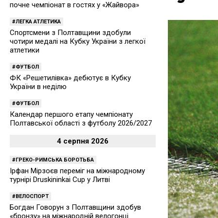
почне чемпіонат в гостях у «Жайвора»
ЛЕГКА АТЛЕТИКА
Спортсмени з Полтавщини здобули
чотири медалі на Кубку України з легкої
атлетики
ФУТБОЛ
ФК «Решетилівка» дебютує в Кубку
України в неділю
ФУТБОЛ
Календар першого етапу чемпіонату
Полтавської області з футболу 2026/2027
4 серпня 2026
ГРЕКО-РИМСЬКА БОРОТЬБА
Ірфан Мірзоєв переміг на міжнародному
турнірі Druskininkai Cup у Литві
ВЕЛОСПОРТ
Богдан Говорун з Полтавщини здобув
«бронзу» на міжнародній велогонці