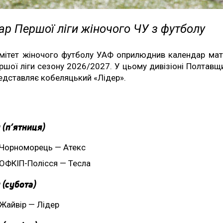
р Першої ліги жіночого ЧУ з футболу
мітет жіночого футболу УАФ оприлюднив календар мат
ршої ліги сезону 2026/2027. У цьому дивізіоні Полтавщ
едставляє кобеляцький «Лідер».
 (п’ятниця)
Чорноморець — Атекс
ОФКІП-Полісся — Тесла
 (субота)
Жайвір — Лідер