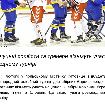
уцькі хокеїсти та тренери візьмуть учас
одному турнірі
11 лютого у польському містечку Катовице відбудет
жнародний хокейний турнір для збірних Єврочеллендж
аганнях візьмуть участь національні збірні команди Укра
льщі, Італії та Словенії. До вашої уваги розклад ма
рніру: