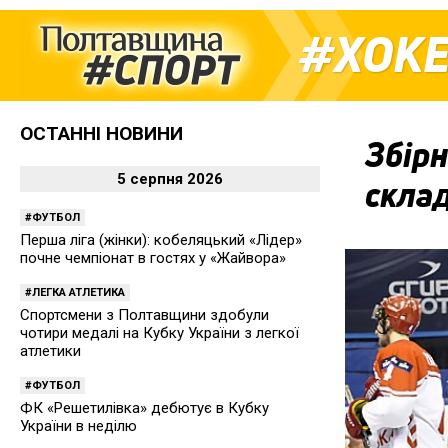
ХОК
ОСТАННІ НОВИНИ
Збірн
5 серпня 2026
склад
ФУТБОЛ
Перша ліга (жінки): кобеляцький «Лідер»
почне чемпіонат в гостях у «Жайвора»
ЛЕГКА АТЛЕТИКА
Спортсмени з Полтавщини здобули
чотири медалі на Кубку України з легкої
атлетики
ФУТБОЛ
ФК «Решетилівка» дебютує в Кубку
України в неділю