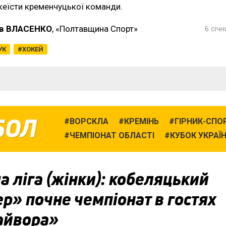
кеїсти кременчуцької команди.
в ВЛАСЕНКО
, «Полтавщина Спорт»
6 січн
УК
ХОКЕЙ
БОЛ
ВОРСКЛА
КРЕМІНЬ
ГІРНИК-СПО
ЧЕМПІОНАТ ОБЛАСТІ
КУБОК УКРАЇ
 ліга (жінки): кобеляцький
р» почне чемпіонат в гостях
айвора»