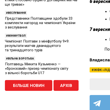
6 вересня
ще триває»
ВЕСЛУВАННЯ
Представники Полтавщини здобули 33
комплекти нагород на чемпіонаті України
з веслування
7 вересня
МІНІФУТБОЛ
Чемпіонат Полтави з мініфутболу 9×9:
результати матчів дванадцятого
По
та тринадцятого турів
ВІЛЬНА БОРОТЬБА
Владисла
Полтавець Микита Кузьменко —
«бронзовий» призер чемпіонату світу
ЖФК «ЛІД
з вільної боротьби U17
БІЛЬШЕ НОВИН
АРХІВ