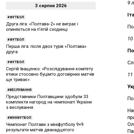
9 
3 серпня 2026
Іт
ФУТБОЛ
Друга ліга: «Полтава-2» не виграє і
По
опиняється на п’ятій сходинці
10
ФУТБОЛ
Перша ліга: після двох турів «Полтава»
По
друга
Сл
ФУТБОЛ
Сергій Іващенко: «Розслідування комітету
11
етики стосовно буцімто договірних матчів
ще триває»
Ук
ВЕСЛУВАННЯ
Представники Полтавщини здобули 33
По
комплекти нагород на чемпіонаті України
з веслування
На
пр
МІНІФУТБОЛ
Ол
Чемпіонат Полтави з мініфутболу 9×9:
результати матчів дванадцятого
Па