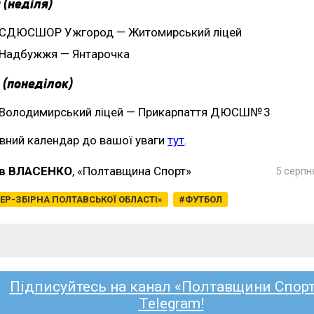
 (неділя)
СДЮСШОР Ужгород — Житомирський ліцей
Надбужжя — Янтарочка
 (понеділок)
Володимирський ліцей — Прикарпаття ДЮСШ№ 3
вний календар до вашої уваги
тут
.
в ВЛАСЕНКО
, «Полтавщина Спорт»
5 серпн
ЕР-ЗБІРНА ПОЛТАВСЬКОЇ ОБЛАСТІ»
ФУТБОЛ
Підписуйтесь на канал «Полтавщини Спорт
Telegram!