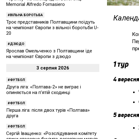
Memorial Alfredo Fornasiero
ВІЛЬНА БОРОТЬБА
Календа
Троє представників Полтавщини поїдуть
на чемпіонат Європи з вільної боротьби U-
20
Ко
Пе
ДЗЮДО
пр
Ярослав Омельченко з Полтавщини їде
на чемпіонат Європи з дзюдо
1 тур
3 серпня 2026
4 вересня
ФУТБОЛ
Друга ліга: «Полтава-2» не виграє і
опиняється на п’ятій сходинці
ФУТБОЛ
Перша ліга: після двох турів «Полтава»
5 вересня
друга
ФУТБОЛ
Сергій Іващенко: «Розслідування комітету
етики стосовно буцімто договірних матчів