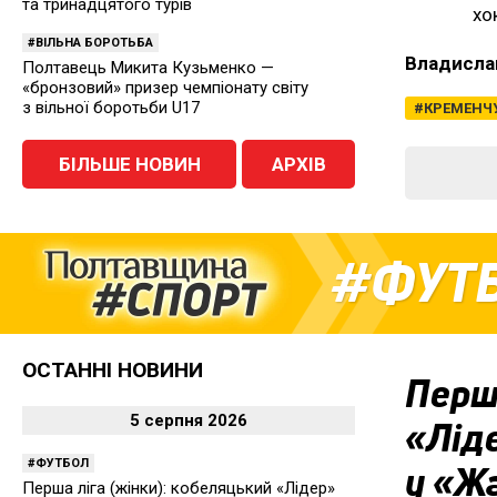
та тринадцятого турів
хо
ВІЛЬНА БОРОТЬБА
Владисла
Полтавець Микита Кузьменко —
«бронзовий» призер чемпіонату світу
з вільної боротьби U17
КРЕМЕНЧ
БІЛЬШЕ НОВИН
АРХІВ
ФУТ
ОСТАННІ НОВИНИ
Перша
5 серпня 2026
«Ліде
ФУТБОЛ
у «Ж
Перша ліга (жінки): кобеляцький «Лідер»