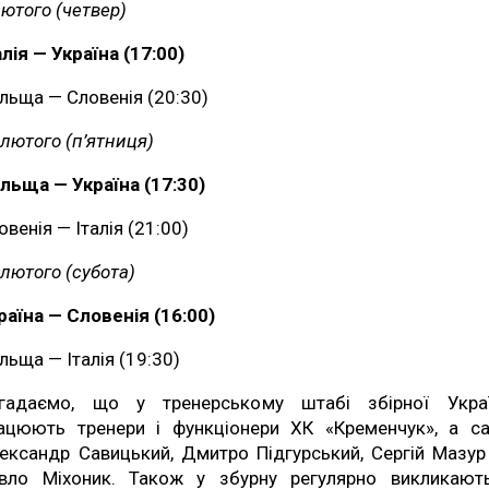
лютого (четвер)
алія — Україна (17:00)
льща — Словенія (20:30)
 лютого (п’ятниця)
льща — Україна (17:30)
овенія — Італія (21:00)
 лютого (субота)
раїна — Словенія (16:00)
льща — Італія (19:30)
гадаємо, що у тренерському штабі збірної Укра
ацюють тренери і функціонери ХК «Кременчук», а с
ександр Савицький, Дмитро Підгурський, Сергій Мазур
вло Міхоник. Також у збурну регулярно викликают