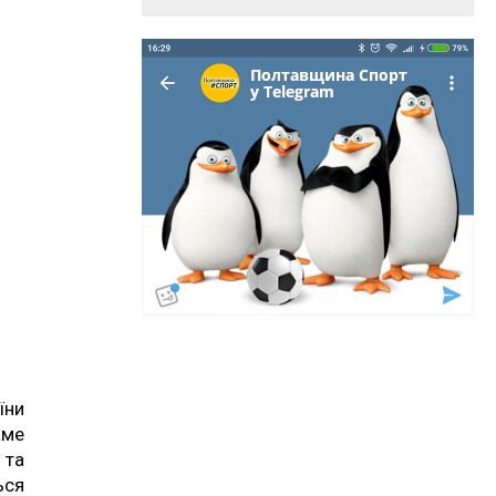
їни
аме
 та
ься