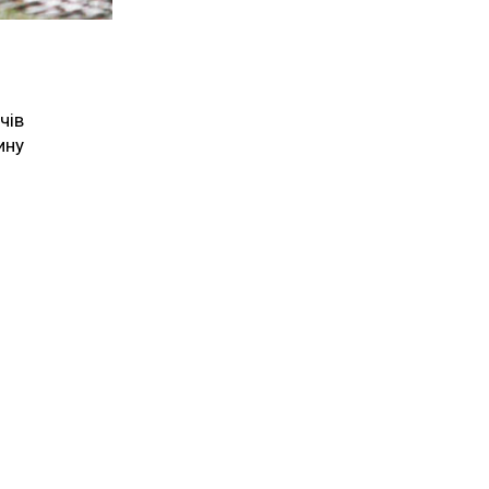
чів
ину