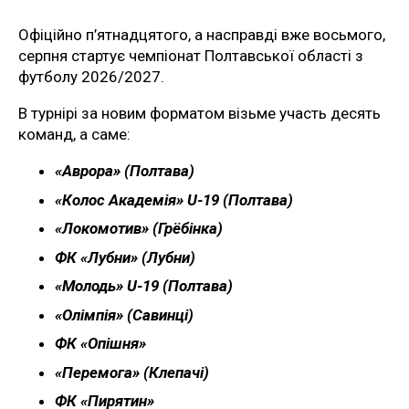
Офіційно п’ятнадцятого, а насправді вже восьмого,
серпня стартує чемпіонат Полтавської області з
футболу 2026/2027.
В турнірі за новим форматом візьме участь десять
команд, а саме:
«Аврора» (Полтава)
«Колос Академія» U-19 (Полтава)
«Локомотив» (Грёбінка)
ФК «Лубни» (Лубни)
«Молодь» U-19 (Полтава)
«Олімпія» (Савинці)
ФК «Опішня»
«Перемога» (Клепачі)
ФК «Пирятин»