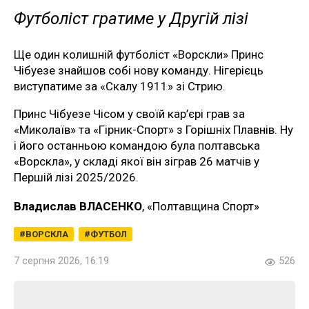
Футболіст гратиме у Другій лізі
Ще один колишній футболіст «Ворскли» Принс
Чібуезе знайшов собі нову команду. Нігерієць
виступатиме за «Скалу 1911» зі Стрию.
Принс Чібуезе Чісом у своїй кар’єрі грав за
«Миколаїв» та «Гірник-Спорт» з Горішніх Плавнів. Ну
і його останньою командою була полтавська
«Ворскла», у складі якої він зіграв 26 матчів у
Першій лізі 2025/2026.
Владислав ВЛАСЕНКО
, «Полтавщина Спорт»
ВОРСКЛА
ФУТБОЛ
7 серпня 2026, 16:19
526