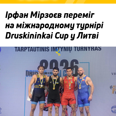
Ірфан Мірзоєв переміг
на міжнародному турнірі
Druskininkai Cup у Литві