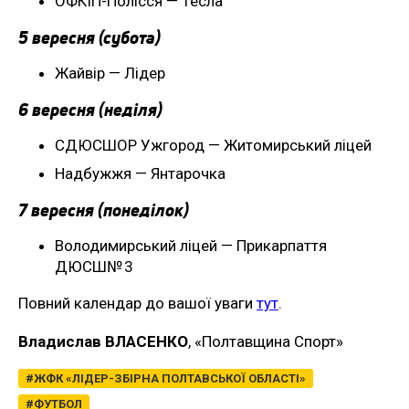
ОФКІП-Полісся — Тесла
5 вересня (субота)
Жайвір — Лідер
6 вересня (неділя)
СДЮСШОР Ужгород — Житомирський ліцей
Надбужжя — Янтарочка
7 вересня (понеділок)
Володимирський ліцей — Прикарпаття
ДЮСШ№ 3
Повний календар до вашої уваги
тут
.
Владислав ВЛАСЕНКО
, «Полтавщина Спорт»
ЖФК «ЛІДЕР-ЗБІРНА ПОЛТАВСЬКОЇ ОБЛАСТІ»
ФУТБОЛ