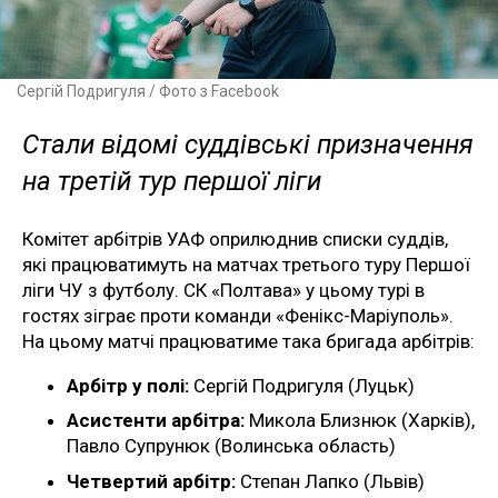
Сергій Подригуля / Фото з Facebook
Стали відомі суддівські призначення
на третій тур першої ліги
Комітет арбітрів УАФ оприлюднив списки суддів,
які працюватимуть на матчах третього туру Першої
ліги ЧУ з футболу. СК «Полтава» у цьому турі в
гостях зіграє проти команди «Фенікс-Маріуполь».
На цьому матчі працюватиме така бригада арбітрів:
Арбітр у полі:
Сергій Подригуля (Луцьк)
Асистенти арбітра:
Микола Близнюк (Харків),
Павло Супрунюк (Волинська область)
Четвертий арбітр:
Степан Лапко (Львів)