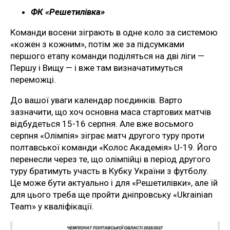
ФК «Решетилівка»
Команди восени зіграють в одне коло за системою
«кожен з кожним», потім же за підсумками
першого етапу команди поділяться на дві ліги —
Першу і Вищу — і вже там визначатимуться
переможці.
До вашої уваги календар поєдинків. Варто
зазначити, що хоч основна маса стартових матчів
відбудеться 15-16 серпня. Але вже восьмого
серпня «Олімпія» зіграє матч другого туру проти
полтавської команди «Колос Академія» U-19. Його
перенесли через те, що олімпійці в період другого
туру братимуть участь в Кубку України з футболу.
Це може бути актуально і для «Решетилівки», але їй
для цього треба ще пройти дніпровську «Ukrainian
Team» у кваліфікації.