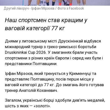
Другий ліворуч - Ірфан Мірзоєв / Фото з Facebook
Наш спортсмен став кращим у
ваговій категорії 77 кг
Днями у литовському місті Друскінінкай відбувся
міжнародний турнір з греко-римської боротьби
Druskininkai Cup 2026. У змаганнях брали участь
спортсмени з різних країн Європи і серед них були і
представники Полтавщини.
Ірфан Мірзоєв, який тренується у Кременчуці та
представляє Полтавщину, посів перше місце у
ваговій категорії до 77 кг. До змагань його готував
тренер Анатолій Коханевич.
Загалом, українські борці здобули дев’ять медалей,
шість з яких — «золоті».