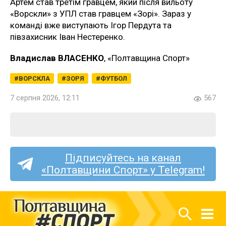
Артём став трётім гравцем, який після вильоту
«Ворскли» з УПЛ став гравцем «Зорі». Зараз у
команді вже виступають Ігор Пердута та
півзахисник Іван Нестеренко.
Владислав ВЛАСЕНКО
, «Полтавщина Спорт»
ВОРСКЛА
ЗОРЯ
ФУТБОЛ
7 серпня 2026, 12:11
567
Підписуйтесь на канал
«Полтавщини Спорт» у Telegram!