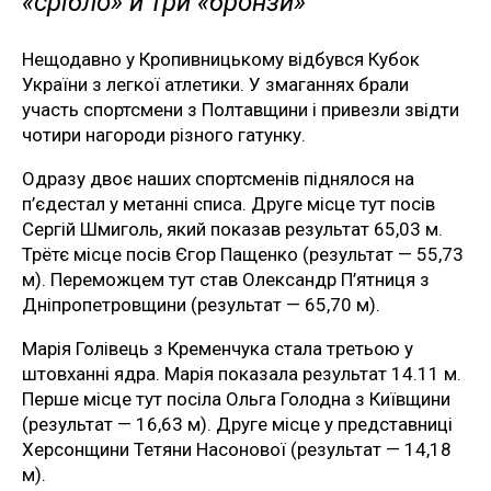
«срібло» й три «бронзи»
Нещодавно у Кропивницькому відбувся Кубок
України з легкої атлетики. У змаганнях брали
участь спортсмени з Полтавщини і привезли звідти
чотири нагороди різного гатунку.
Одразу двоє наших спортсменів піднялося на
п’єдестал у метанні списа. Друге місце тут посів
Сергій Шмиголь, який показав результат 65,03 м.
Трётє місце посів Єгор Пащенко (результат — 55,73
м). Переможцем тут став Олександр П’ятниця з
Дніпропетровщини (результат — 65,70 м).
Марія Голівець з Кременчука стала третьою у
штовханні ядра. Марія показала результат 14.11 м.
Перше місце тут посіла Ольга Голодна з Київщини
(результат — 16,63 м). Друге місце у представниці
Херсонщини Тетяни Насонової (результат — 14,18
м).