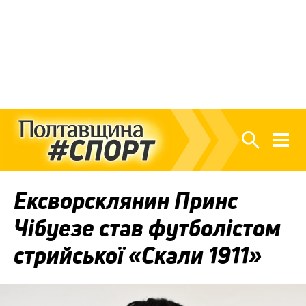
Ексворсклянин Принс
Чібуезе став футболістом
стрийської «Скали 1911»