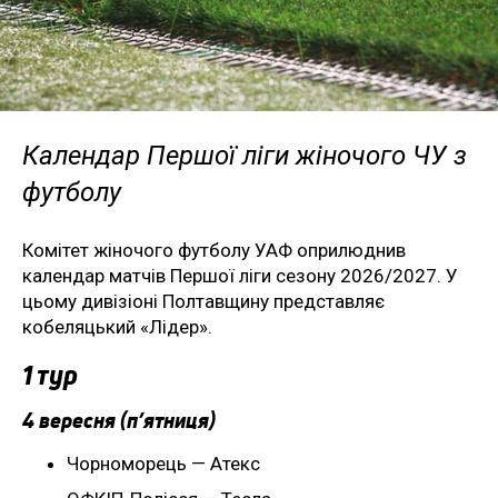
Календар Першої ліги жіночого ЧУ з
футболу
Комітет жіночого футболу УАФ оприлюднив
календар матчів Першої ліги сезону 2026/2027. У
цьому дивізіоні Полтавщину представляє
кобеляцький «Лідер».
1 тур
4 вересня (п’ятниця)
Чорноморець — Атекс