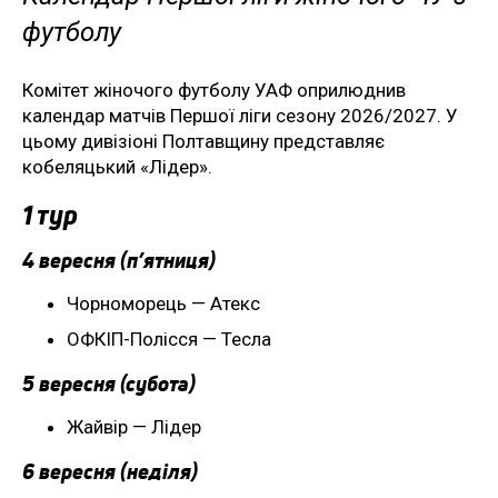
футболу
Комітет жіночого футболу УАФ оприлюднив
календар матчів Першої ліги сезону 2026/2027. У
цьому дивізіоні Полтавщину представляє
кобеляцький «Лідер».
1 тур
4 вересня (п’ятниця)
Чорноморець — Атекс
ОФКІП-Полісся — Тесла
5 вересня (субота)
Жайвір — Лідер
6 вересня (неділя)