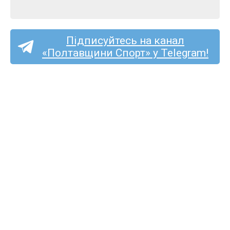
Підписуйтесь на канал
«Полтавщини Спорт» у Telegram!
Богдан Говорун
з Полтавщини здобув
«бронзу» на міжнародній
велогонці Memorial
Alfredo Fornasiero