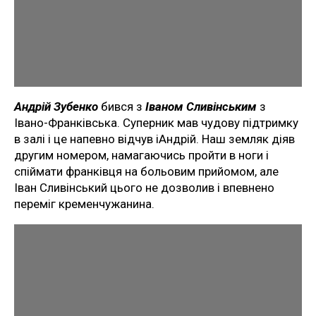
Андрій Зубенко
бився з
Іваном Сливінським
з
Івано-Франківська. Суперник мав чудову підтримку
в залі і це напевно відчув іАндрій. Наш земляк діяв
другим номером, намагаючись пройти в ноги і
спіймати франківця на больовим прийомом, але
Іван Сливінський цього не дозволив і впевнено
переміг кременчужанина.