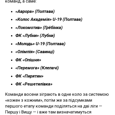
команд, а саме:
«Аврора» (Полтава)
«Колос Академія» U-19 (Полтава)
«Локомотив» (Грёбінка)
ФК «Лубни» (Лубни)
«Молодь» U-19 (Полтава)
«Олімпія» (Савинці)
ФК «Опішня»
«Перемога» (Клепачі)
ФК «Пирятин»
ФК «Решетилівка»
Команди восени зіграють в одне коло за системою
«кожен з кожним», потім же за підсумками
першого етапу команди поділяться на дві ліги —
Першу і Вищу — і вже там визначатимуться