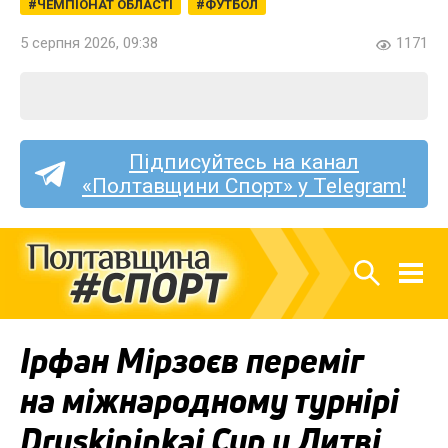
ЧЕМПІОНАТ ОБЛАСТІ
ФУТБОЛ
5 серпня 2026, 09:38
1171
Підписуйтесь на канал
«Полтавщини Спорт» у Telegram!
Ірфан Мірзоєв переміг
на міжнародному турнірі
Druskininkai Cup у Литві