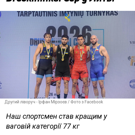
Другий ліворуч - Ірфан Мірзоєв / Фото з Facebook
Наш спортсмен став кращим у
ваговій категорії 77 кг