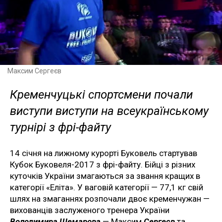
Максим Сергеєв
Кременчуцькі спортсмени почали
виступи виступи на всеукраїнському
турнірі з фрі-файту
14 січня на лижному курорті Буковель стартував
Кубок Буковеля-2017 з фрі-файту. Бійці з різних
куточків України змагаються за звання кращих в
категорії «Еліта». У ваговій категорії — 77,1 кг свій
шлях на змаганнях розпочали двоє кременчужан —
вихованців заслуженого тренера України
Володимира Шемарова
— Максим
Сергеєв
та