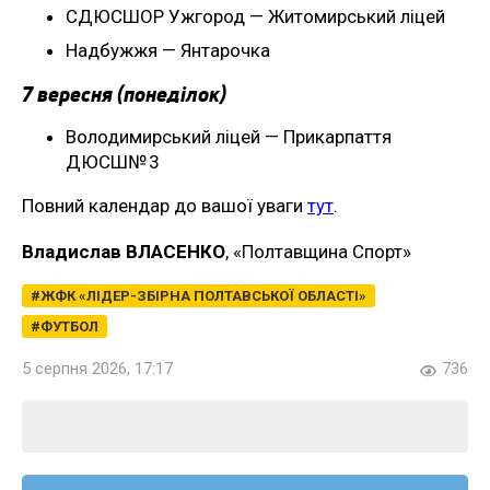
СДЮСШОР Ужгород — Житомирський ліцей
Надбужжя — Янтарочка
7 вересня (понеділок)
Володимирський ліцей — Прикарпаття
ДЮСШ№ 3
Повний календар до вашої уваги
тут
.
Владислав ВЛАСЕНКО
, «Полтавщина Спорт»
ЖФК «ЛІДЕР-ЗБІРНА ПОЛТАВСЬКОЇ ОБЛАСТІ»
ФУТБОЛ
5 серпня 2026, 17:17
736