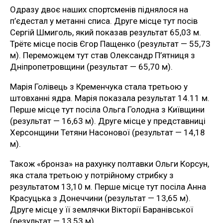
Одразу двоє наших спортсменів піднялося на
п’єдестал у метанні списа. Друге місце тут посів
Сергій Шмиголь, який показав результат 65,03 м.
Трётє місце посів Єгор Пащенко (результат — 55,73
м). Переможцем тут став Олександр П’ятниця з
Дніпропетровщини (результат — 65,70 м).
Марія Голівець з Кременчука стала третьою у
штовханні ядра. Марія показала результат 14.11 м.
Перше місце тут посіла Ольга Голодна з Київщини
(результат — 16,63 м). Друге місце у представниці
Херсонщини Тетяни Насонової (результат — 14,18
м).
Також «бронза» на рахунку полтавки Ольги Корсун,
яка стала третьою у потрійному стрибку з
результатом 13,10 м. Перше місце тут посіла Анна
Красуцька з Донеччини (результат — 13,65 м).
Друге місце у її землячки Вікторії Баранівської
(результат — 13,53 м)