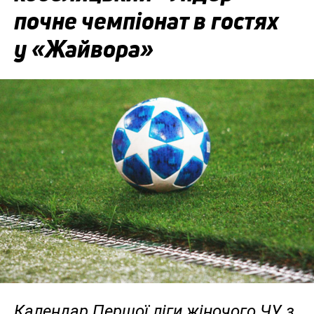
почне чемпіонат в гостях
у «Жайвора»
Календар Першої ліги жіночого ЧУ з