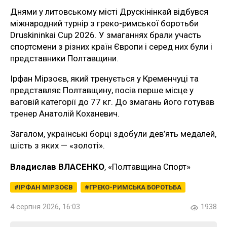
Днями у литовському місті Друскінінкай відбувся
міжнародний турнір з греко-римської боротьби
Druskininkai Cup 2026. У змаганнях брали участь
спортсмени з різних країн Європи і серед них були і
представники Полтавщини.
Ірфан Мірзоєв, який тренується у Кременчуці та
представляє Полтавщину, посів перше місце у
ваговій категорії до 77 кг. До змагань його готував
тренер Анатолій Коханевич.
Загалом, українські борці здобули дев’ять медалей,
шість з яких — «золоті».
Владислав ВЛАСЕНКО
, «Полтавщина Спорт»
ІРФАН МІРЗОЄВ
ГРЕКО-РИМСЬКА БОРОТЬБА
4 серпня 2026, 16:03
1938