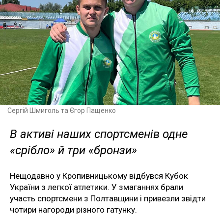
Сергій Шмиголь та Єгор Пащенко
В активі наших спортсменів одне
«срібло» й три «бронзи»
Нещодавно у Кропивницькому відбувся Кубок
України з легкої атлетики. У змаганнях брали
участь спортсмени з Полтавщини і привезли звідти
чотири нагороди різного гатунку.