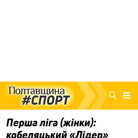
Перша ліга (жінки):
кобеляцький «Лідер»