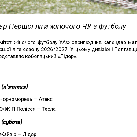
р Першої ліги жіночого ЧУ з футболу
мітет жіночого футболу УАФ оприлюднив календар мат
ршої ліги сезону 2026/2027. У цьому дивізіоні Полтавщ
едставляє кобеляцький «Лідер».
 (п’ятниця)
Чорноморець — Атекс
ОФКІП-Полісся — Тесла
 (субота)
Жайвір — Лідер