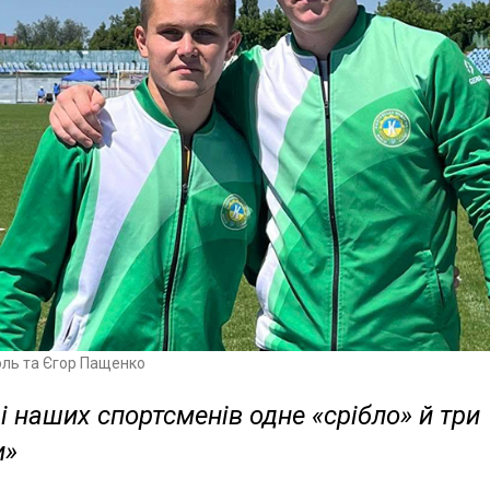
оль та Єгор Пащенко
і наших спортсменів одне «срібло» й три
и»