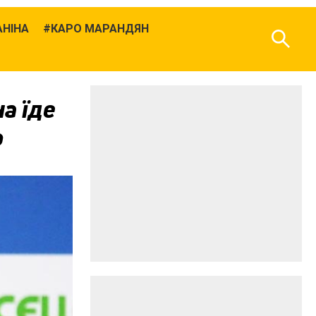
АНІНА
КАРО МАРАНДЯН
а їде
о