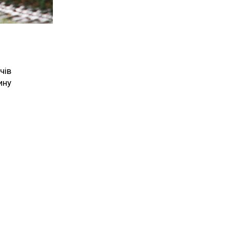
чів
ину