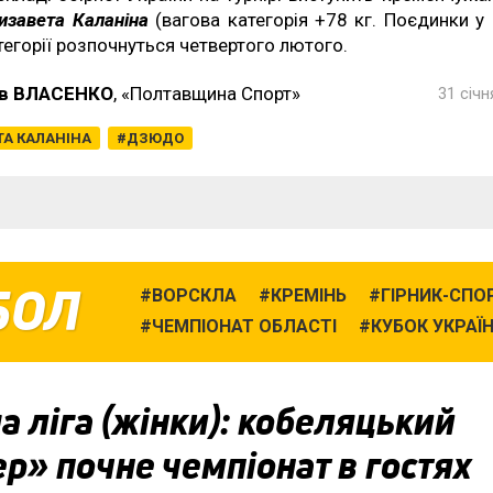
изавета Каланіна
(вагова категорія +78 кг. Поєдинки у 
тегорії розпочнуться четвертого лютого.
в ВЛАСЕНКО
, «Полтавщина Спорт»
31 січн
ТА КАЛАНІНА
ДЗЮДО
БОЛ
ВОРСКЛА
КРЕМІНЬ
ГІРНИК-СПО
ЧЕМПІОНАТ ОБЛАСТІ
КУБОК УКРАЇ
 ліга (жінки): кобеляцький
р» почне чемпіонат в гостях