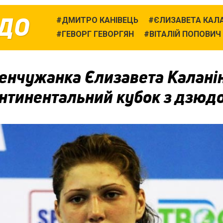
ДО
ДМИТРО КАНІВЕЦЬ
ЄЛИЗАВЕТА КАЛ
ГЕВОРГ ГЕВОРГЯН
ВІТАЛІЙ ПОПОВИЧ
енчужанка Єлизавета Каланін
онтинентальний кубок з дзюд