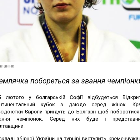
аланіна
емлячка побореться за звання чемпіонк
5 лютого у болгарській Софії відбудеться Відкри
нтинентальний кубок з дзюдо серед жінок. Кр
юдоїстки Європи приїдуть до Болгарії щоб поборотися
ання чемпіонок. Серед них буде і представн
лтавщини.
складі збірної України на турнірі виступить кременчужа