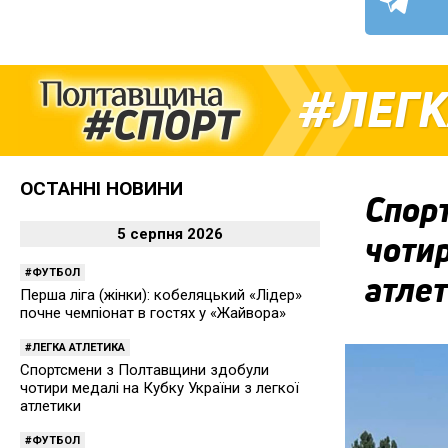
ЛЕГК
ОСТАННІ НОВИНИ
Спор
5 серпня 2026
чотир
ФУТБОЛ
атле
Перша ліга (жінки): кобеляцький «Лідер»
почне чемпіонат в гостях у «Жайвора»
ЛЕГКА АТЛЕТИКА
Спортсмени з Полтавщини здобули
чотири медалі на Кубку України з легкої
атлетики
ФУТБОЛ