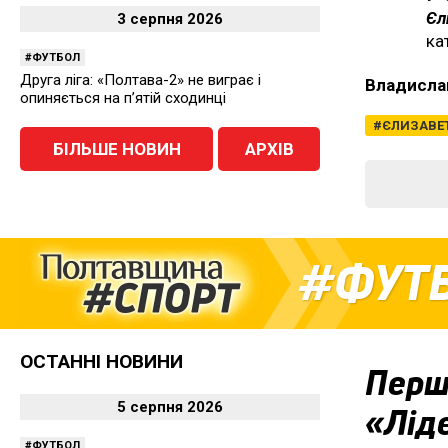
Єл
3 серпня 2026
ка
ФУТБОЛ
Друга ліга: «Полтава-2» не виграє і
Владисла
опиняється на п’ятій сходинці
ЄЛИЗАВЕ
БІЛЬШЕ НОВИН
АРХІВ
ФУТ
ОСТАННІ НОВИНИ
Перша
5 серпня 2026
«Ліде
ФУТБОЛ