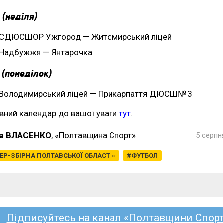
 (неділя)
СДЮСШОР Ужгород — Житомирський ліцей
Надбужжя — Янтарочка
 (понеділок)
Володимирський ліцей — Прикарпаття ДЮСШ№ 3
вний календар до вашої уваги
тут
.
в ВЛАСЕНКО
, «Полтавщина Спорт»
5 серпн
ЕР-ЗБІРНА ПОЛТАВСЬКОЇ ОБЛАСТІ»
ФУТБОЛ
Підписуйтесь на канал «Полтавщини Спорт