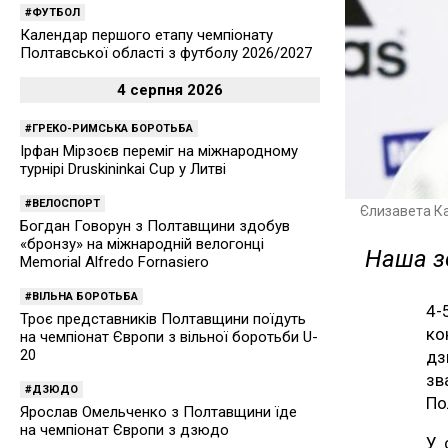
ФУТБОЛ
Календар першого етапу чемпіонату
Полтавської області з футболу 2026/2027
4 серпня 2026
ГРЕКО-РИМСЬКА БОРОТЬБА
Ірфан Мірзоєв переміг на міжнародному
турнірі Druskininkai Cup у Литві
ВЕЛОСПОРТ
Єлизавета К
Богдан Говорун з Полтавщини здобув
«бронзу» на міжнародній велогонці
Наша з
Memorial Alfredo Fornasiero
ВІЛЬНА БОРОТЬБА
4-
Троє представників Полтавщини поїдуть
ко
на чемпіонат Європи з вільної боротьби U-
20
дз
зв
ДЗЮДО
По
Ярослав Омельченко з Полтавщини їде
на чемпіонат Європи з дзюдо
У 