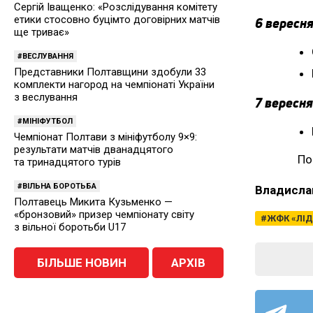
Сергій Іващенко: «Розслідування комітету
етики стосовно буцімто договірних матчів
6 вересня
ще триває»
ВЕСЛУВАННЯ
Представники Полтавщини здобули 33
комплекти нагород на чемпіонаті України
з веслування
7 вересня
МІНІФУТБОЛ
Чемпіонат Полтави з мініфутболу 9×9:
результати матчів дванадцятого
По
та тринадцятого турів
ВІЛЬНА БОРОТЬБА
Владисла
Полтавець Микита Кузьменко —
«бронзовий» призер чемпіонату світу
ЖФК «ЛІД
з вільної боротьби U17
БІЛЬШЕ НОВИН
АРХІВ