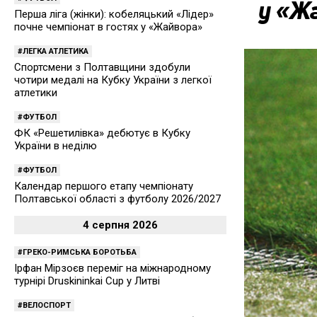
у «Ж
Перша ліга (жінки): кобеляцький «Лідер»
почне чемпіонат в гостях у «Жайвора»
ЛЕГКА АТЛЕТИКА
Спортсмени з Полтавщини здобули
чотири медалі на Кубку України з легкої
атлетики
ФУТБОЛ
ФК «Решетилівка» дебютує в Кубку
України в неділю
ФУТБОЛ
Календар першого етапу чемпіонату
Полтавської області з футболу 2026/2027
4 серпня 2026
ГРЕКО-РИМСЬКА БОРОТЬБА
Ірфан Мірзоєв переміг на міжнародному
турнірі Druskininkai Cup у Литві
ВЕЛОСПОРТ