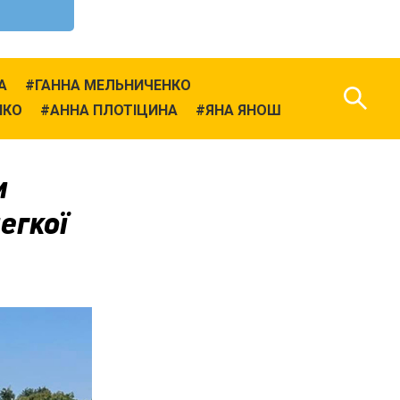
А
ГАННА МЕЛЬНИЧЕНКО
НКО
АННА ПЛОТІЦИНА
ЯНА ЯНОШ
и
егкої