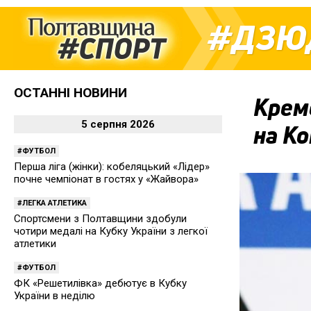
ДЗЮ
ОСТАННІ НОВИНИ
Крем
5 серпня 2026
на К
ФУТБОЛ
Перша ліга (жінки): кобеляцький «Лідер»
почне чемпіонат в гостях у «Жайвора»
ЛЕГКА АТЛЕТИКА
Спортсмени з Полтавщини здобули
чотири медалі на Кубку України з легкої
атлетики
ФУТБОЛ
ФК «Решетилівка» дебютує в Кубку
України в неділю