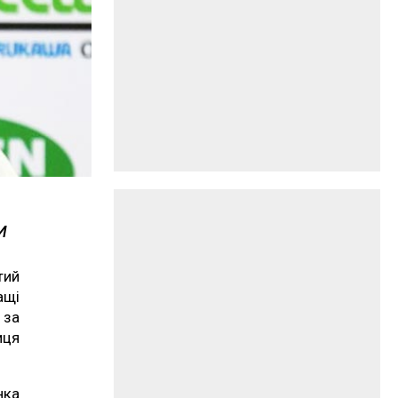
и
тий
ащі
 за
иця
нка