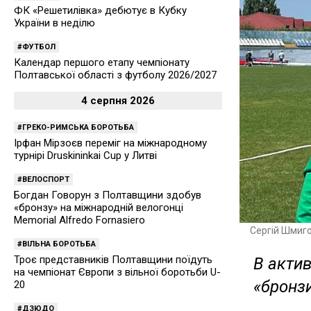
ФК «Решетилівка» дебютує в Кубку
України в неділю
ФУТБОЛ
Календар першого етапу чемпіонату
Полтавської області з футболу 2026/2027
4 серпня 2026
ГРЕКО-РИМСЬКА БОРОТЬБА
Ірфан Мірзоєв переміг на міжнародному
турнірі Druskininkai Cup у Литві
ВЕЛОСПОРТ
Богдан Говорун з Полтавщини здобув
«бронзу» на міжнародній велогонці
Memorial Alfredo Fornasiero
Сергій Шмиг
ВІЛЬНА БОРОТЬБА
Троє представників Полтавщини поїдуть
В актив
на чемпіонат Європи з вільної боротьби U-
«бронз
20
ДЗЮДО