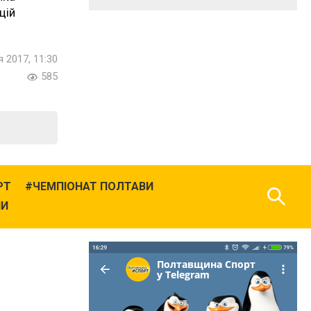
цій
я 2017, 11:30
585
РТ
ЧЕМПІОНАТ ПОЛТАВИ
НИ