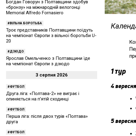
Богдан Говорун з Полтавщини здобув
«бронзу» на міжнародній велогонці
Memorial Alfredo Fornasiero
ВІЛЬНА БОРОТЬБА
Календа
Троє представників Полтавщини поїдуть
на чемпіонат Європи з вільної боротьби U-
20
Ко
Пе
ДЗЮДО
пр
Ярослав Омельченко з Полтавщини їде
на чемпіонат Європи з дзюдо
1 тур
3 серпня 2026
4 вересня
ФУТБОЛ
Друга ліга: «Полтава-2» не виграє і
опиняється на п’ятій сходинці
ФУТБОЛ
Перша ліга: після двох турів «Полтава»
5 вересня
друга
ФУТБОЛ