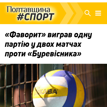
«Фаворит» виграв одну
партію у двох матчах
проти «Буревісника»