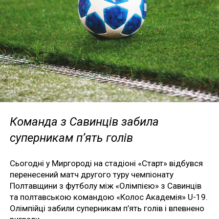
Команда з Савинців забила
суперникам п’ять голів
Сьогодні у Миргороді на стадіоні «Старт» відбувся
перенесений матч другого туру чемпіонату
Полтавщини з футболу між «Олімпією» з Савинців
та полтавською командою «Колос Академія» U-19.
Олімпійці забили суперникам п’ять голів і впевнено