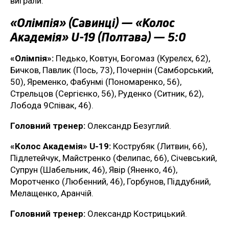
виграли.
«Олімпія» (Савинці) — «Колос
Академія» U-19 (Полтава) — 5:0
«Олімпія»:
Педько, Ковтун, Богомаз (Курелєх, 62),
Бичков, Павлик (Пось, 73), Почернін (Самборський,
50), Яременко, Фабунмі (Пономаренко, 56),
Стрельцов (Сергієнко, 56), Руденко (Ситник, 62),
Лобода 9Співак, 46).
Головний тренер:
Олександр Безуглий.
«Колос Академія» U-19:
Кострубяк (Литвин, 66),
Підлетейчук, Майстренко (Фелипас, 66), Січевський,
Супрун (Шабельник, 46), Явір (Яненко, 46),
Моротченко (Любенний, 46), Горбунов, Піддубний,
Мелащенко, Аранчій.
Головний тренер:
Олександр Кострицький.