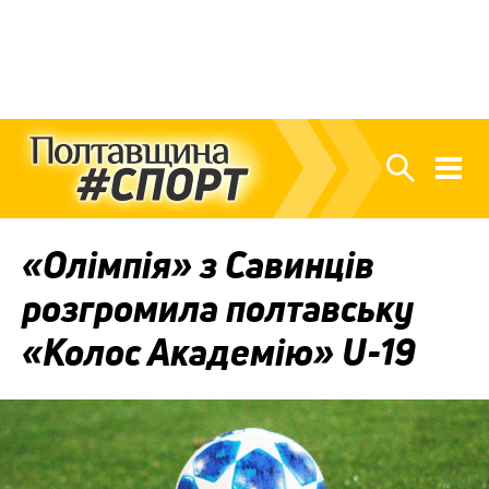
«Олімпія» з Савинців
розгромила полтавську
«Колос Академію» U-19