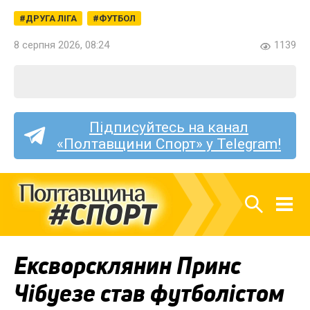
ДРУГА ЛІГА
ФУТБОЛ
8 серпня 2026, 08:24
1139
Підписуйтесь на канал
«Полтавщини Спорт» у Telegram!
Ексворсклянин Принс
Чібуезе став футболістом