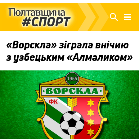
«Ворскла» зіграла внічию
з узбецьким «Алмаликом»