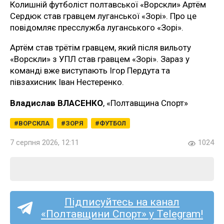
Колишній футболіст полтавської «Ворскли» Артём
Сердюк став гравцем луганської «Зорі». Про це
повідомляє пресслужба луганського «Зорі».
Артём став трётім гравцем, який після вильоту
«Ворскли» з УПЛ став гравцем «Зорі». Зараз у
команді вже виступають Ігор Пердута та
півзахисник Іван Нестеренко.
Владислав ВЛАСЕНКО
, «Полтавщина Спорт»
ВОРСКЛА
ЗОРЯ
ФУТБОЛ
7 серпня 2026, 12:11
1024
Підписуйтесь на канал
«Полтавщини Спорт» у Telegram!