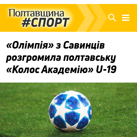
«Олімпія» з Савинців
розгромила полтавську
«Колос Академію» U-19