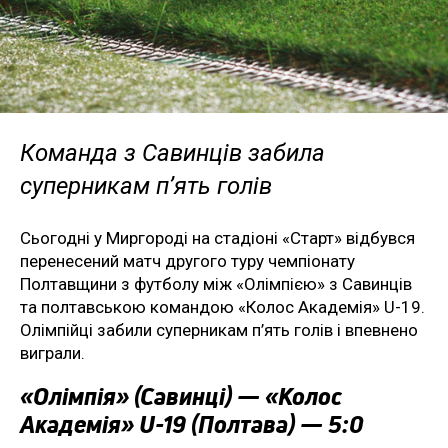
Команда з Савинців забила
суперникам п’ять голів
Сьогодні у Миргороді на стадіоні «Старт» відбувся
перенесений матч другого туру чемпіонату
Полтавщини з футболу між «Олімпією» з Савинців
та полтавською командою «Колос Академія» U-19.
Олімпійці забили суперникам п’ять голів і впевнено
виграли.
«Олімпія» (Савинці) — «Колос
Академія» U-19 (Полтава) — 5:0