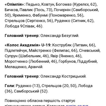
«Олімпія»:
Педько, Ковтун, Богомаз (Курелєх, 62),
Бичков, Павлик (Пось, 73), Почернін (Самборський,
50), Яременко, Фабунмі (Пономаренко, 56),
Стрельцов (Сергієнко, 56), Руденко (Ситник, 62),
Лобода 9Співак, 46).
Головний тренер:
Олександр Безуглий.
«Колос Академія» U-19:
Кострубяк (Литвин, 66),
Підлетейчук, Майстренко (Фелипас, 66), Січевський,
Супрун (Шабельник, 46), Явір (Яненко, 46),
Моротченко (Любенний, 46), Горбунов, Піддубний,
Мелащенко, Аранчій.
Головний тренер:
Олександр Кострицький.
Голи:
Руденко (13), Стрельцов (20, 50), Лобода
(36), Самборський (52).
Повноцінно обласна першість стартує
п’ятнадцятого серпня. Календар
дивіться тут