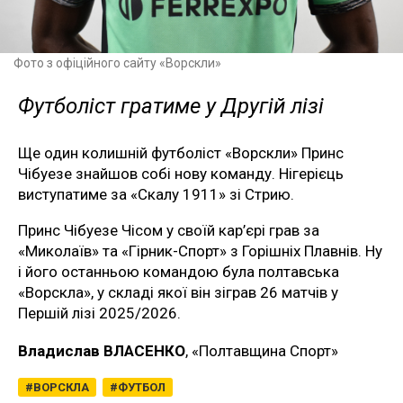
Фото з офіційного сайту «Ворскли»
Футболіст гратиме у Другій лізі
Ще один колишній футболіст «Ворскли» Принс
Чібуезе знайшов собі нову команду. Нігерієць
виступатиме за «Скалу 1911» зі Стрию.
Принс Чібуезе Чісом у своїй кар’єрі грав за
«Миколаїв» та «Гірник-Спорт» з Горішніх Плавнів. Ну
і його останньою командою була полтавська
«Ворскла», у складі якої він зіграв 26 матчів у
Першій лізі 2025/2026.
Владислав ВЛАСЕНКО
, «Полтавщина Спорт»
ВОРСКЛА
ФУТБОЛ