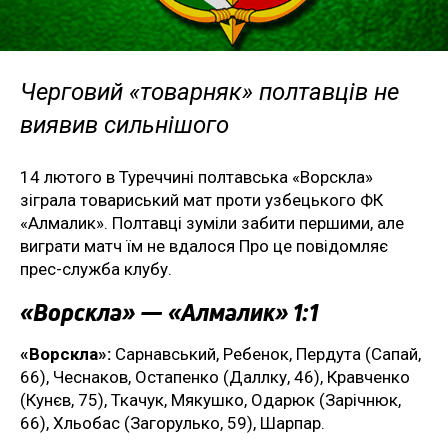
Черговий «товарняк» полтавців не
виявив сильнішого
14 лютого в Туреччині полтавська «Ворскла»
зіграла товариський мат проти узбецького ФК
«Алмалик». Полтавці зуміли забити першими, але
виграти матч їм не вдалося Про це повідомляє
прес-служба клубу.
«Ворскла» — «Алмалик» 1:1
«Ворскла»:
Сарнавський, Ребенок, Пердута (Сапай,
66), Чеснаков, Остапенко (Даллку, 46), Кравченко
(Кунєв, 75), Ткачук, Мякушко, Одарюк (Зарічнюк,
66), Хльобас (Загорулько, 59), Шарпар.