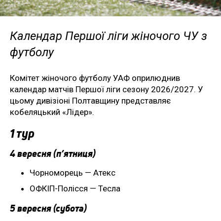
Календар Першої ліги жіночого ЧУ з
футболу
Комітет жіночого футболу УАФ оприлюднив
календар матчів Першої ліги сезону 2026/2027. У
цьому дивізіоні Полтавщину представляє
кобеляцький «Лідер».
1 тур
4 вересня (п’ятниця)
Чорноморець — Атекс
ОФКІП-Полісся — Тесла
5 вересня (субота)