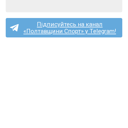
Підписуйтесь на канал
«Полтавщини Спорт» у Telegram!
Спортсмени з Полтавщини
здобули чотири медалі
на Кубку України з легкої
атлетики