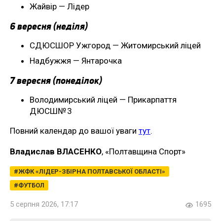
Жайвір — Лідер
6 вересня (неділя)
СДЮСШОР Ужгород — Житомирський ліцей
Надбужжя — Янтарочка
7 вересня (понеділок)
Володимирський ліцей — Прикарпаття
ДЮСШ№ 3
Повний календар до вашої уваги
тут
.
Владислав ВЛАСЕНКО
, «Полтавщина Спорт»
ЖФК «ЛІДЕР-ЗБІРНА ПОЛТАВСЬКОЇ ОБЛАСТІ»
ФУТБОЛ
5 серпня 2026, 17:17
1695