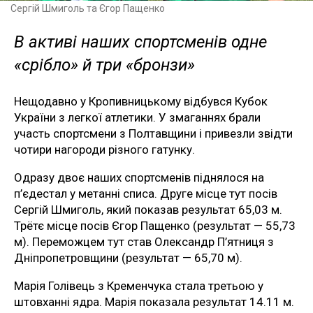
Сергій Шмиголь та Єгор Пащенко
В активі наших спортсменів одне
«срібло» й три «бронзи»
Нещодавно у Кропивницькому відбувся Кубок
України з легкої атлетики. У змаганнях брали
участь спортсмени з Полтавщини і привезли звідти
чотири нагороди різного гатунку.
Одразу двоє наших спортсменів піднялося на
п’єдестал у метанні списа. Друге місце тут посів
Сергій Шмиголь, який показав результат 65,03 м.
Трётє місце посів Єгор Пащенко (результат — 55,73
м). Переможцем тут став Олександр П’ятниця з
Дніпропетровщини (результат — 65,70 м).
Марія Голівець з Кременчука стала третьою у
штовханні ядра. Марія показала результат 14.11 м.