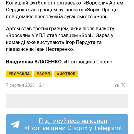
Колишній футболіст полтавської «Ворскли» Артём
Сердюк став гравцем луганської «Зорі». Про це
повідомляє пресслужба луганського «Зорі».
Артём став трётім гравцем, який після вильоту
«Ворскли» з УПЛ став гравцем «Зорі». Зараз у
команді вже виступають Ігор Пердута та
півзахисник Іван Нестеренко.
Владислав ВЛАСЕНКО
, «Полтавщина Спорт»
ВОРСКЛА
ЗОРЯ
ФУТБОЛ
7 серпня 2026, 12:11
701
Підписуйтесь на канал
«Полтавщини Спорт» у Telegram!