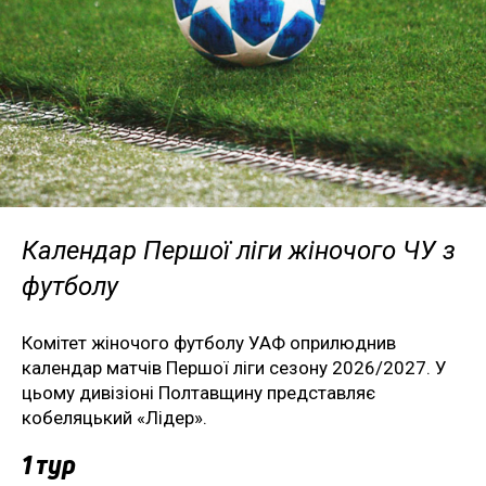
Календар Першої ліги жіночого ЧУ з
футболу
Комітет жіночого футболу УАФ оприлюднив
календар матчів Першої ліги сезону 2026/2027. У
цьому дивізіоні Полтавщину представляє
кобеляцький «Лідер».
1 тур