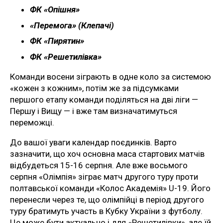
ФК «Опішня»
«Перемога» (Клепачі)
ФК «Пирятин»
ФК «Решетилівка»
Команди восени зіграють в одне коло за системою
«кожен з кожним», потім же за підсумками
першого етапу команди поділяться на дві ліги —
Першу і Вищу — і вже там визначатимуться
переможці.
До вашої уваги календар поєдинків. Варто
зазначити, що хоч основна маса стартових матчів
відбудеться 15-16 серпня. Але вже восьмого
серпня «Олімпія» зіграє матч другого туру проти
полтавської команди «Колос Академія» U-19. Його
перенесли через те, що олімпійці в період другого
туру братимуть участь в Кубку України з футболу.
Це може бути актуально і для «Решетилівки», але їй