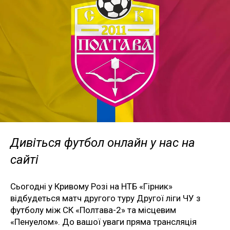
Дивіться футбол онлайн у нас на
сайті
Сьогодні у Кривому Розі на НТБ «Гірник»
відбудеться матч другого туру Другої ліги ЧУ з
футболу між СК «Полтава-2» та місцевим
«Пенуелом». До вашої уваги пряма трансляція