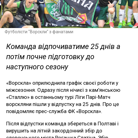
Футболісти "Ворскли" з фанатами
Команда відпочиватиме 25 днів а
потім почне підготовку до
наступного сезону
«Ворскла» оприлюднила графік своєї роботи у
міжсезоння. Одразу після нічиєї з кам’янською
«Сталлю» в останньому турі Ліги Парі-Матч
ворскляни пішли у відпустку на 25 днів. Про це
повідомляє прес-служба ФК «Ворскла».
Після відпустки команда збереться в Полтаві і
вирушить на літній закордонний збір до
словенського міста Рогашка Слатіна. Збір