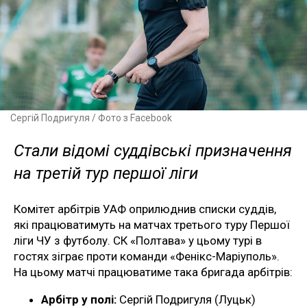
Сергій Подригуля / Фото з Facebook
Стали відомі суддівські призначення
на третій тур першої ліги
Комітет арбітрів УАФ оприлюднив списки суддів,
які працюватимуть на матчах третього туру Першої
ліги ЧУ з футболу. СК «Полтава» у цьому турі в
гостях зіграє проти команди «Фенікс-Маріуполь».
На цьому матчі працюватиме така бригада арбітрів:
Арбітр у полі:
Сергій Подригуля (Луцьк)