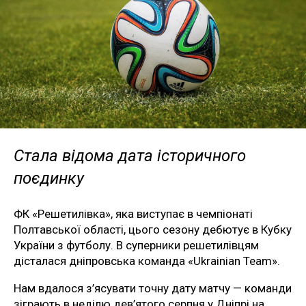
Стала відома дата історичного
поєдинку
ФК «Решетилівка», яка виступає в чемпіонаті
Полтавської області, цього сезону дебютує в Кубку
України з футболу. В суперники решетилівцям
дісталася дніпровська команда «Ukrainian Team».
Нам вдалося з’ясувати точну дату матчу — команди
зіграють в неділю дев’ятого серпня у Дніпрі на