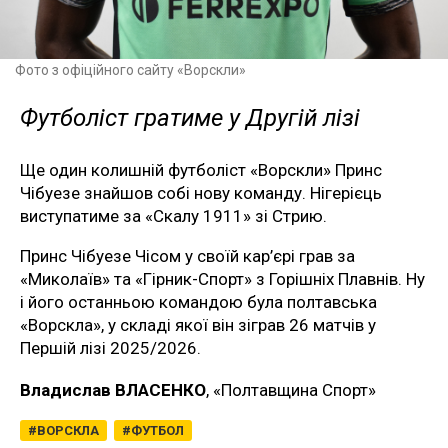
Фото з офіційного сайту «Ворскли»
Футболіст гратиме у Другій лізі
Ще один колишній футболіст «Ворскли» Принс
Чібуезе знайшов собі нову команду. Нігерієць
виступатиме за «Скалу 1911» зі Стрию.
Принс Чібуезе Чісом у своїй кар’єрі грав за
«Миколаїв» та «Гірник-Спорт» з Горішніх Плавнів. Ну
і його останньою командою була полтавська
«Ворскла», у складі якої він зіграв 26 матчів у
Першій лізі 2025/2026.
Владислав ВЛАСЕНКО
, «Полтавщина Спорт»
ВОРСКЛА
ФУТБОЛ