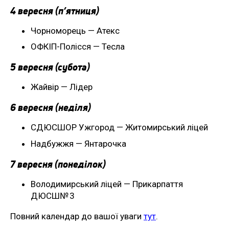
4 вересня (п’ятниця)
Чорноморець — Атекс
ОФКІП-Полісся — Тесла
5 вересня (субота)
Жайвір — Лідер
6 вересня (неділя)
СДЮСШОР Ужгород — Житомирський ліцей
Надбужжя — Янтарочка
7 вересня (понеділок)
Володимирський ліцей — Прикарпаття
ДЮСШ№ 3
Повний календар до вашої уваги
тут
.