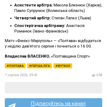
Асистенти арбітра:
Микола Близнюк (Харків),
Павло Супрунюк (Волинська область)
Четвертий арбітр:
Степан Лапко (Львів)
Спостерігачка арбітражу:
Анастасія
Романюк (Івано-Франківськ)
Матч «Фенікс-Маріуполь» — «Полтава» відбудеться
у неділю дев’ятого серпня і почнеться о 16:00.
Владислав ВЛАСЕНКО
, «Полтавщина Спорт»
ПОЛТАВА
ПЕРША ЛІГА
ФУТБОЛ
7 серпня 2026, 09:41
658
Підписуйтесь на канал