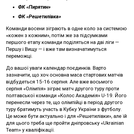
ФК «Пирятин»
ФК «Решетилівка»
Команди восени зіграють в одне коло за системою
«кожен з кожним», потім же за підсумками
першого етапу команди поділяться на дві ліги —
Першу і Вищу — і вже там визначатимуться
переможці.
До вашої уваги календар поєдинків. Варто
зазначити, що хоч основна маса стартових матчів
відбудеться 15-16 серпня. Але вже восьмого
серпня «Олімпія» зіграє матч другого туру проти
полтавської команди «Колос Академія» U-19. Його
перенесли через те, що олімпійці в період другого
туру братимуть участь в Кубку України з футболу.
Це може бути актуально і для «Решетилівки», але їй
для цього треба ще пройти дніпровську «Ukrainian
Team» у кваліфікації.