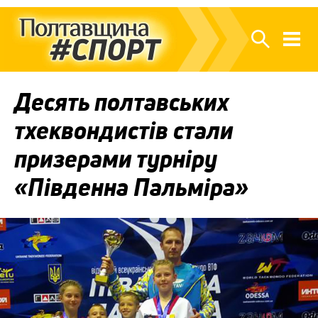
Десять полтавських
тхеквондистів стали
призерами турніру
«Південна Пальміра»