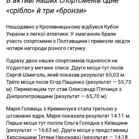
В активі наших спортсменів одне
«срібло» й три «бронзи»
Нещодавно у Кропивницькому відбувся Кубок
України з легкої атлетики. У змаганнях брали
участь спортсмени з Полтавщини і привезли звідти
чотири нагороди різного гатунку.
Одразу двоє наших спортсменів піднялося на
п’єдестал у метанні списа. Друге місце тут посів
Сергій Шмиголь, який показав результат 65,03 м.
Трётє місце посів Єгор Пащенко (результат — 55,73
м). Переможцем тут став Олександр П’ятниця з
Дніпропетровщини (результат — 65,70 м).
Марія Голівець з Кременчука стала третьою у
штовханні ядра. Марія показала результат 14.11 м.
Перше місце тут посіла Ольга Голодна з Київщини
(результат — 16,63 м). Друге місце у представниці
Херсонщини Тетяни Насонової (результат — 14,18