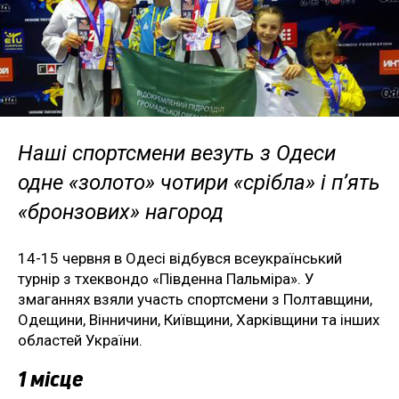
Наші спортсмени везуть з Одеси
одне «золото» чотири «срібла» і п’ять
«бронзових» нагород
14-15 червня в Одесі відбувся всеукраїнський
турнір з тхеквондо «Південна Пальміра». У
змаганнях взяли участь спортсмени з Полтавщини,
Одещини, Вінничини, Київщини, Харківщини та інших
областей України.
1 місце