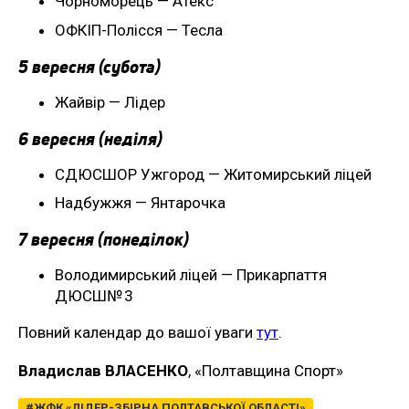
Чорноморець — Атекс
ОФКІП-Полісся — Тесла
5 вересня (субота)
Жайвір — Лідер
6 вересня (неділя)
СДЮСШОР Ужгород — Житомирський ліцей
Надбужжя — Янтарочка
7 вересня (понеділок)
Володимирський ліцей — Прикарпаття
ДЮСШ№ 3
Повний календар до вашої уваги
тут
.
Владислав ВЛАСЕНКО
, «Полтавщина Спорт»
ЖФК «ЛІДЕР-ЗБІРНА ПОЛТАВСЬКОЇ ОБЛАСТІ»