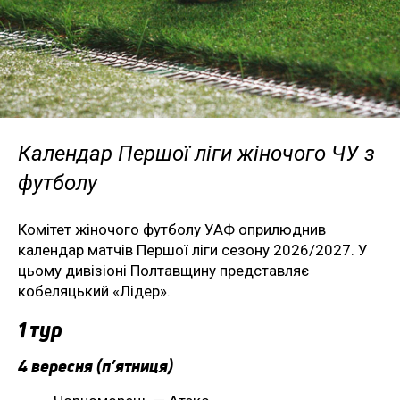
Календар Першої ліги жіночого ЧУ з
футболу
Комітет жіночого футболу УАФ оприлюднив
календар матчів Першої ліги сезону 2026/2027. У
цьому дивізіоні Полтавщину представляє
кобеляцький «Лідер».
1 тур
4 вересня (п’ятниця)