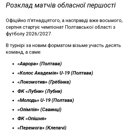
Розклад матчів обласної першості
Офіційно п’ятнадцятого, а насправді вже восьмого,
серпня стартує чемпіонат Полтавської області з
футболу 2026/2027.
В турнірі за новим форматом візьме участь десять
команд, а саме:
«Аврора» (Полтава)
«Колос Академія» U-19 (Полтава)
«Локомотив» (Грёбінка)
ФК «Лубни» (Лубни)
«Молодь» U-19 (Полтава)
«Олімпія» (Савинці)
ФК «Опішня»
«Перемога» (Клепачі)