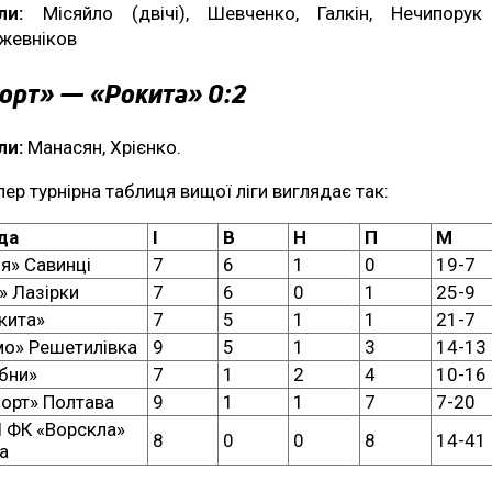
ли:
Місяйло (двічі), Шевченко, Галкін, Нечипору
жевніков
орт» — «Рокита» 0:2
ли:
Манасян, Хрієнко.
пер турнірна таблиця вищої ліги виглядає так:
да
І
В
Н
П
М
ія» Савинці
7
6
1
0
19-7
» Лазірки
7
6
0
1
25-9
кита»
7
5
1
1
21-7
о» Решетилівка
9
5
1
3
14-13
бни»
7
1
2
4
10-16
порт» Полтава
9
1
1
7
7-20
ФК «Ворскла»
8
0
0
8
14-41
а