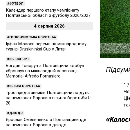
ФУТБОЛ
Календар першого етапу чемпіонату
Полтавської області з футболу 2026/2027
4 серпня 2026
ГРЕКО-РИМСЬКА БОРОТЬБА
Ірфан Мірзоєв переміг на міжнародному
турнірі Druskininkai Cup у Литві
ВЕЛОСПОРТ
Богдан Говорун з Полтавщини здобув
Підсумк
«бронзу» на міжнародній велогонці
Memorial Alfredo Fornasiero
17
ВІЛЬНА БОРОТЬБА
Че
Троє представників Полтавщини поїдуть
Ці
на чемпіонат Європи з вільної боротьби U-
20
та
ДЗЮДО
«Колос
Ярослав Омельченко з Полтавщини їде
на чемпіонат Європи з дзюдо