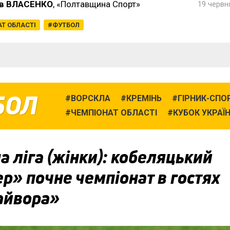
в ВЛАСЕНКО
, «Полтавщина Спорт»
19 червня
Т ОБЛАСТІ
ФУТБОЛ
БОЛ
ВОРСКЛА
КРЕМІНЬ
ГІРНИК-СПО
ЧЕМПІОНАТ ОБЛАСТІ
КУБОК УКРАЇ
 ліга (жінки): кобеляцький
р» почне чемпіонат в гостях
айвора»