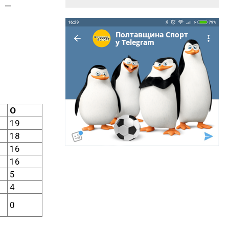
к —
О
19
18
16
16
5
4
0