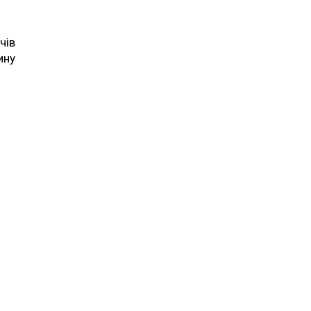
чів
ину