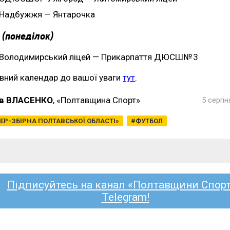
Надбужжя — Янтарочка
 (понеділок)
Володимирський ліцей — Прикарпаття ДЮСШ№ 3
вний календар до вашої уваги
тут
.
в ВЛАСЕНКО
, «Полтавщина Спорт»
5 серпн
ЕР-ЗБІРНА ПОЛТАВСЬКОЇ ОБЛАСТІ»
ФУТБОЛ
Підписуйтесь на канал «Полтавщини Спорт
Telegram!