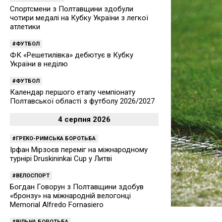
Спортсмени з Полтавщини здобули
чотири медалі на Кубку України з легкої
атлетики
ФУТБОЛ
ФК «Решетилівка» дебютує в Кубку
України в неділю
ФУТБОЛ
Календар першого етапу чемпіонату
Полтавської області з футболу 2026/2027
4 серпня 2026
ГРЕКО-РИМСЬКА БОРОТЬБА
Ірфан Мірзоєв переміг на міжнародному
турнірі Druskininkai Cup у Литві
ВЕЛОСПОРТ
Богдан Говорун з Полтавщини здобув
«бронзу» на міжнародній велогонці
Memorial Alfredo Fornasiero
ВІЛЬНА БОРОТЬБА