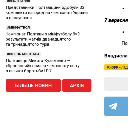
ВЕСЛУВАННЯ
Представники Полтавщини здобули 33
комплекти нагород на чемпіонаті України
з веслування
7 вересня
МІНІФУТБОЛ
Чемпіонат Полтави з мініфутболу 9×9:
результати матчів дванадцятого
По
та тринадцятого турів
ВІЛЬНА БОРОТЬБА
Владисла
Полтавець Микита Кузьменко —
«бронзовий» призер чемпіонату світу
ЖФК «ЛІД
з вільної боротьби U17
БІЛЬШЕ НОВИН
АРХІВ