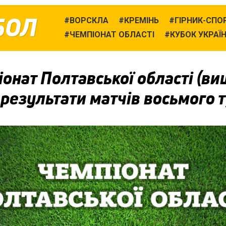
БОЛ
ВОРСКЛА
КРЕМІНЬ
ГІРНИК-СПО
ЧЕМПІОНАТ ОБЛАСТІ
КУБОК УКРАЇ
онат Полтавської області (ви
: результати матчів восьмого 