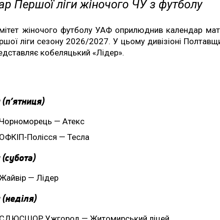
р Першої ліги жіночого ЧУ з футболу
мітет жіночого футболу УАФ оприлюднив календар мат
ршої ліги сезону 2026/2027. У цьому дивізіоні Полтавщ
едставляє кобеляцький «Лідер».
 (п’ятниця)
Чорноморець — Атекс
ОФКІП-Полісся — Тесла
 (субота)
Жайвір — Лідер
 (неділя)
СДЮСШОР Ужгород — Житомирський ліцей