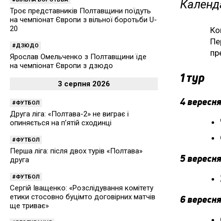
Календа
Троє представників Полтавщини поїдуть
на чемпіонат Європи з вільної боротьби U-
20
Ко
Пе
ДЗЮДО
пр
Ярослав Омельченко з Полтавщини їде
на чемпіонат Європи з дзюдо
1 тур
3 серпня 2026
4 вересня
ФУТБОЛ
Друга ліга: «Полтава-2» не виграє і
опиняється на п’ятій сходинці
ФУТБОЛ
Перша ліга: після двох турів «Полтава»
5 вересня
друга
ФУТБОЛ
Сергій Іващенко: «Розслідування комітету
етики стосовно буцімто договірних матчів
6 вересня
ще триває»