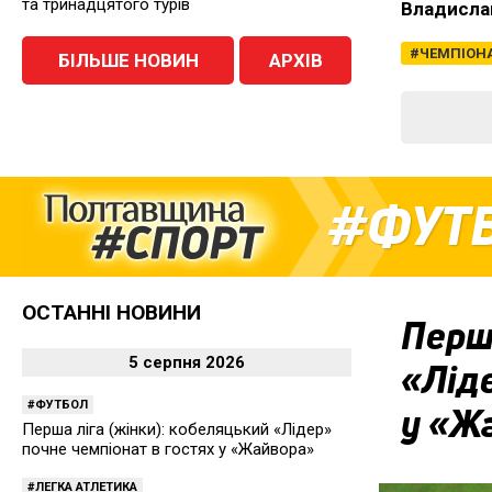
та тринадцятого турів
Владисла
ЧЕМПІОНА
БІЛЬШЕ НОВИН
АРХІВ
ФУТ
ОСТАННІ НОВИНИ
Перша
5 серпня 2026
«Ліде
ФУТБОЛ
у «Ж
Перша ліга (жінки): кобеляцький «Лідер»
почне чемпіонат в гостях у «Жайвора»
ЛЕГКА АТЛЕТИКА