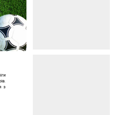
іги
ів.
я з