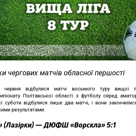
и чергових матчів обласної першості
 червня відбулися матчі восьмого туру вищої л
мпіонату Полтавської області з футболу серед аматор
єї суботи відбулися лише два матчі, і вони закінчилис
кими результатами:
» (Лазірки) — ДЮФШ «Ворскла» 5:1