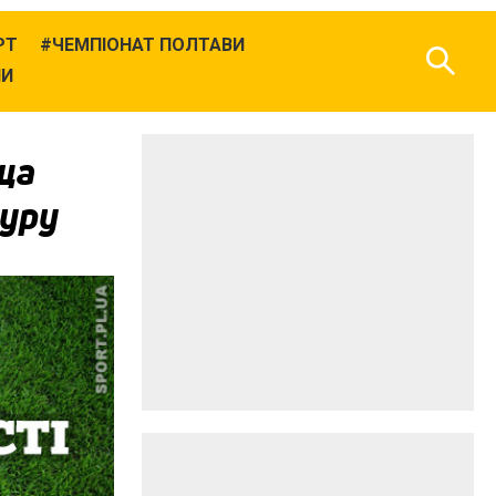
РТ
ЧЕМПІОНАТ ПОЛТАВИ
НИ
ща
туру