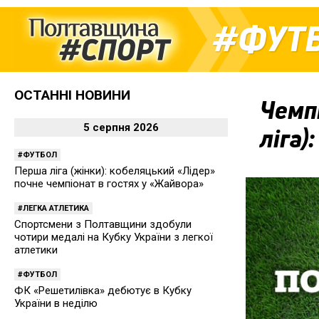
ФУТ
ОСТАННІ НОВИНИ
Чемпі
5 серпня 2026
ліга)
ФУТБОЛ
Перша ліга (жінки): кобеляцький «Лідер»
почне чемпіонат в гостях у «Жайвора»
ЛЕГКА АТЛЕТИКА
Спортсмени з Полтавщини здобули
чотири медалі на Кубку України з легкої
атлетики
ФУТБОЛ
ФК «Решетилівка» дебютує в Кубку
України в неділю