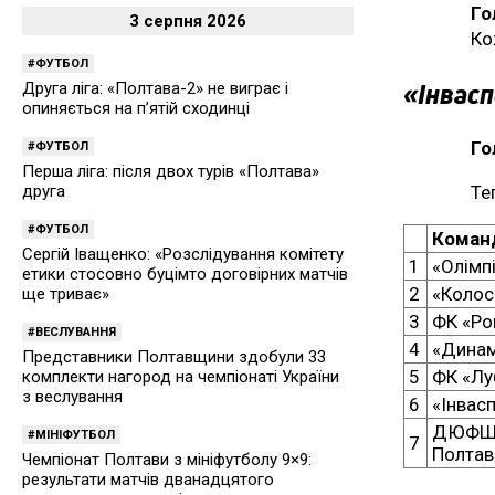
Го
3 серпня 2026
Ко
ФУТБОЛ
«Інвасп
Друга ліга: «Полтава-2» не виграє і
опиняється на п’ятій сходинці
Го
ФУТБОЛ
Перша ліга: після двох турів «Полтава»
Те
друга
ФУТБОЛ
Коман
Сергій Іващенко: «Розслідування комітету
1
«Олімп
етики стосовно буцімто договірних матчів
2
«Колос
ще триває»
3
ФК «Ро
ВЕСЛУВАННЯ
4
«Динам
Представники Полтавщини здобули 33
5
ФК «Лу
комплекти нагород на чемпіонаті України
з веслування
6
«Інвас
ДЮФШ 
МІНІФУТБОЛ
7
Полтав
Чемпіонат Полтави з мініфутболу 9×9:
результати матчів дванадцятого