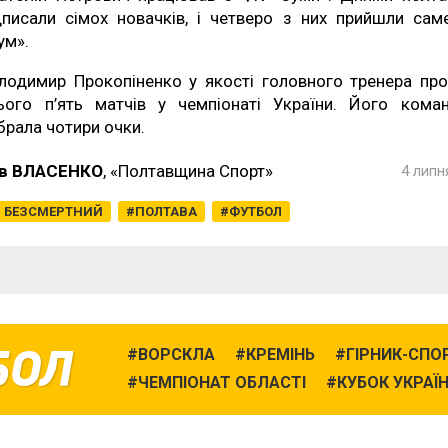
дписали сімох новачків, і четверо з них прийшли сам
ум».
лодимир Прокопіненко у якості головного тренера про
ього п’ять матчів у чемпіонаті України. Його кома
брала чотири очки.
в ВЛАСЕНКО
, «Полтавщина Спорт»
4 липн
Й БЕЗСМЕРТНИЙ
ПОЛТАВА
ФУТБОЛ
БОЛ
ВОРСКЛА
КРЕМІНЬ
ГІРНИК-СПО
ЧЕМПІОНАТ ОБЛАСТІ
КУБОК УКРАЇ