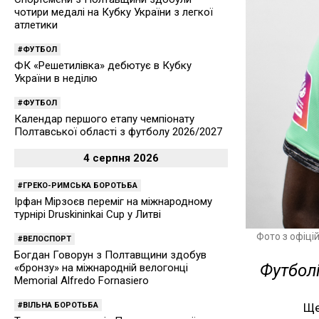
чотири медалі на Кубку України з легкої
атлетики
ФУТБОЛ
ФК «Решетилівка» дебютує в Кубку
України в неділю
ФУТБОЛ
Календар першого етапу чемпіонату
Полтавської області з футболу 2026/2027
4 серпня 2026
ГРЕКО-РИМСЬКА БОРОТЬБА
Ірфан Мірзоєв переміг на міжнародному
турнірі Druskininkai Cup у Литві
Фото з офіці
ВЕЛОСПОРТ
Богдан Говорун з Полтавщини здобув
Футболі
«бронзу» на міжнародній велогонці
Memorial Alfredo Fornasiero
ВІЛЬНА БОРОТЬБА
Ще