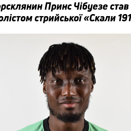
рсклянин Принс Чібуезе став
лістом стрийської «Скали 19