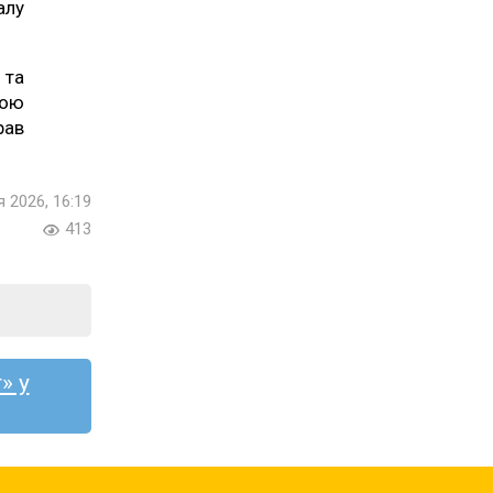
алу
 та
ьою
рав
я 2026, 16:19
413
» у