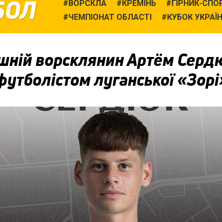
БОЛ
ВОРСКЛА
КРЕМІНЬ
ГІРНИК-СПО
ЧЕМПІОНАТ ОБЛАСТІ
КУБОК УКРАЇ
шній ворсклянин Артём Серд
футболістом луганської «Зорі