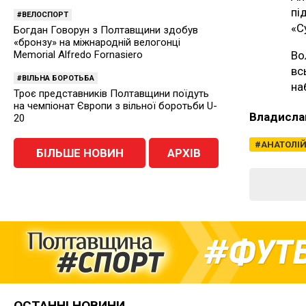
пі
ВЕЛОСПОРТ
«С
Богдан Говорун з Полтавщини здобув
«бронзу» на міжнародній велогонці
Во
Memorial Alfredo Fornasiero
вс
ВІЛЬНА БОРОТЬБА
на
Троє представників Полтавщини поїдуть
на чемпіонат Європи з вільної боротьби U-
Владисла
20
АНАТОЛІ
БІЛЬШЕ НОВИН
АРХІВ
ФУТ
ОСТАННІ НОВИНИ