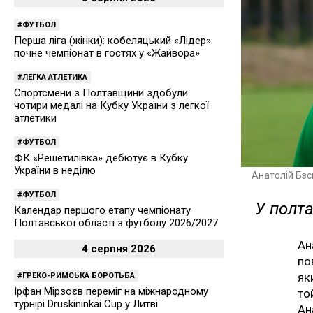
ФУТБОЛ
Перша ліга (жінки): кобеляцький «Лідер»
почне чемпіонат в гостях у «Жайвора»
ЛЕГКА АТЛЕТИКА
Спортсмени з Полтавщини здобули
чотири медалі на Кубку України з легкої
атлетики
ФУТБОЛ
ФК «Решетилівка» дебютує в Кубку
України в неділю
Анатолій Бз
ФУТБОЛ
У полт
Календар першого етапу чемпіонату
Полтавської області з футболу 2026/2027
Ан
4 серпня 2026
по
як
ГРЕКО-РИМСЬКА БОРОТЬБА
Ірфан Мірзоєв переміг на міжнародному
то
турнірі Druskininkai Cup у Литві
Ан