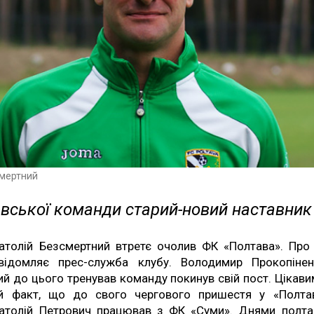
смертний
авської команди старий-новий наставник
атолій Безсмертний втретє очолив ФК «Полтава». Про
відомляє прес-служба клубу. Володимир Прокопінен
ий до цього тренував команду покинув свій пост. Цікави
й факт, що до свого чергового пришестя у «Полта
атолій Петрович працював з ФК «Суми». Днями полта