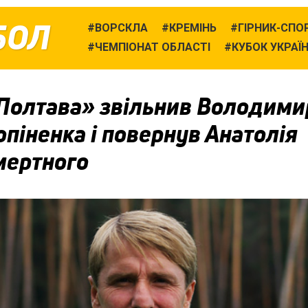
БОЛ
ВОРСКЛА
КРЕМІНЬ
ГІРНИК-СПО
ЧЕМПІОНАТ ОБЛАСТІ
КУБОК УКРАЇ
Полтава» звільнив Володими
піненка і повернув Анатолія
мертного