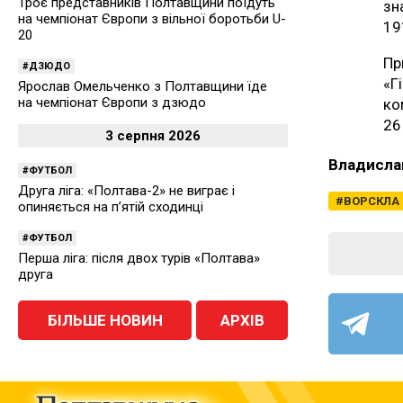
Троє представників Полтавщини поїдуть
зн
на чемпіонат Європи з вільної боротьби U-
19
20
Пр
ДЗЮДО
«Г
Ярослав Омельченко з Полтавщини їде
на чемпіонат Європи з дзюдо
ко
26
3 серпня 2026
Владисла
ФУТБОЛ
Друга ліга: «Полтава-2» не виграє і
ВОРСКЛА
опиняється на п’ятій сходинці
ФУТБОЛ
Перша ліга: після двох турів «Полтава»
друга
БІЛЬШЕ НОВИН
АРХІВ