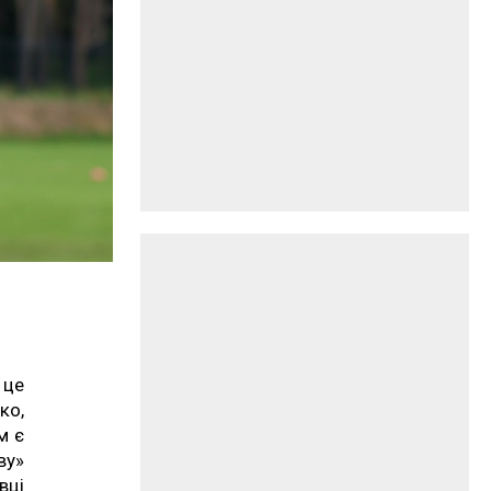
 це
ко,
м є
ву»
вці