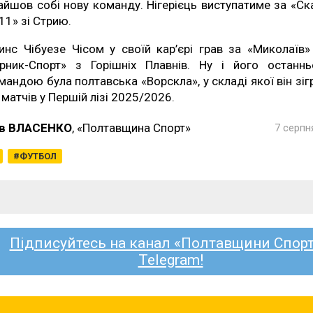
айшов собі нову команду. Нігерієць виступатиме за «Ск
11» зі Стрию.
инс Чібуезе Чісом у своїй кар’єрі грав за «Миколаїв»
ірник-Спорт» з Горішніх Плавнів. Ну і його останн
мандою була полтавська «Ворскла», у складі якої він зіг
 матчів у Першій лізі 2025/2026.
в ВЛАСЕНКО
, «Полтавщина Спорт»
7 серпн
ФУТБОЛ
Підписуйтесь на канал «Полтавщини Спорт
Telegram!