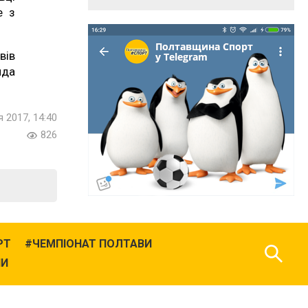
е з
вів
нда
я 2017, 14:40
826
РТ
ЧЕМПІОНАТ ПОЛТАВИ
НИ