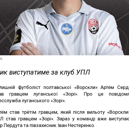
к
ик виступатиме за клуб УПЛ
лишній футболіст полтавської «Ворскли» Артём Сер
ав гравцем луганської «Зорі». Про це повідом
есслужба луганського «Зорі».
тём став трётім гравцем, який після вильоту «Ворскли
Л став гравцем «Зорі». Зараз у команді вже виступа
ор Пердута та півзахисник Іван Нестеренко.