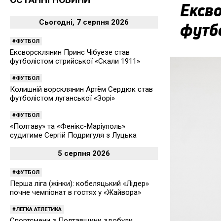
Ексво
Сьогодні, 7 серпня 2026
футбо
ФУТБОЛ
Ексворсклянин Принс Чібуезе став
футболістом стрийської «Скали 1911»
ФУТБОЛ
Колишній ворсклянин Артём Сердюк став
футболістом луганської «Зорі»
ФУТБОЛ
«Полтаву» та «Фенікс-Маріуполь»
судитиме Сергій Подригуля з Луцька
5 серпня 2026
ФУТБОЛ
Перша ліга (жінки): кобеляцький «Лідер»
почне чемпіонат в гостях у «Жайвора»
ЛЕГКА АТЛЕТИКА
Спортсмени з Полтавщини здобули