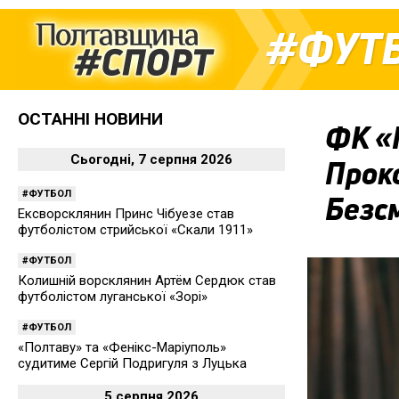
ФУТ
ОСТАННІ НОВИНИ
ФК «
Сьогодні, 7 серпня 2026
Проко
ФУТБОЛ
Безс
Ексворсклянин Принс Чібуезе став
футболістом стрийської «Скали 1911»
ФУТБОЛ
Колишній ворсклянин Артём Сердюк став
футболістом луганської «Зорі»
ФУТБОЛ
«Полтаву» та «Фенікс-Маріуполь»
судитиме Сергій Подригуля з Луцька
5 серпня 2026