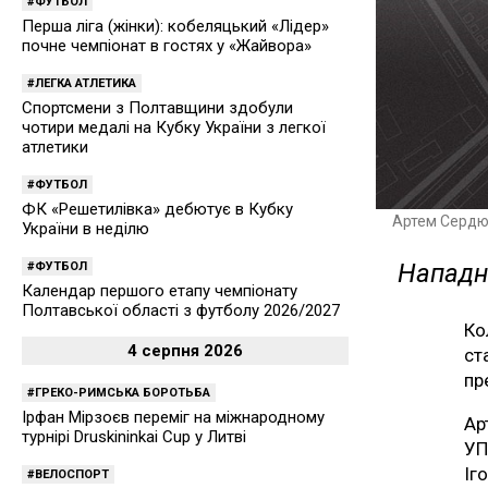
ФУТБОЛ
Перша ліга (жінки): кобеляцький «Лідер»
почне чемпіонат в гостях у «Жайвора»
ЛЕГКА АТЛЕТИКА
Спортсмени з Полтавщини здобули
чотири медалі на Кубку України з легкої
атлетики
ФУТБОЛ
ФК «Решетилівка» дебютує в Кубку
Артем Сердю
України в неділю
Нападн
ФУТБОЛ
Календар першого етапу чемпіонату
Полтавської області з футболу 2026/2027
Ко
4 серпня 2026
ст
пр
ГРЕКО-РИМСЬКА БОРОТЬБА
Ірфан Мірзоєв переміг на міжнародному
Ар
турнірі Druskininkai Cup у Литві
УП
Іг
ВЕЛОСПОРТ