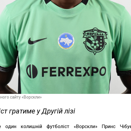
йного сайту «Ворскли»
ст гратиме у Другій лізі
 один колишній футболіст «Ворскли» Принс Чібу