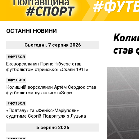
ФУТ
ОСТАННІ НОВИНИ
Коли
Сьогодні, 7 серпня 2026
став 
ФУТБОЛ
Ексворсклянин Принс Чібуезе став
футболістом стрийської «Скали 1911»
ФУТБОЛ
Колишній ворсклянин Артём Сердюк став
футболістом луганської «Зорі»
ФУТБОЛ
«Полтаву» та «Фенікс-Маріуполь»
судитиме Сергій Подригуля з Луцька
5 серпня 2026