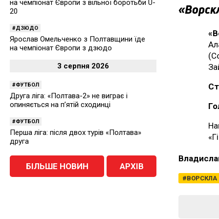
на чемпіонат Європи з вільної боротьби U-
«Ворскл
20
ДЗЮДО
«В
Ярослав Омельченко з Полтавщини їде
Ал
на чемпіонат Європи з дзюдо
(С
3 серпня 2026
За
Ст
ФУТБОЛ
Друга ліга: «Полтава-2» не виграє і
опиняється на п’ятій сходинці
Го
ФУТБОЛ
На
Перша ліга: після двох турів «Полтава»
«Г
друга
Владисла
БІЛЬШЕ НОВИН
АРХІВ
ВОРСКЛА