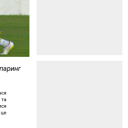
спаринг
вся
 та
ися
 це