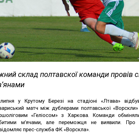
жний склад полтавскої команди провів 
в’янами
липня у Крутому Березі на стадіоні «Лтава» відбу
вариський матч між дублерами полтавської «Ворскли»
ршоліговим «Геліосом» з Харкова. Команди обмінял
битими м’ячами, але переможця не виявили. Про
відомляє прес-служба ФК «Ворскла».