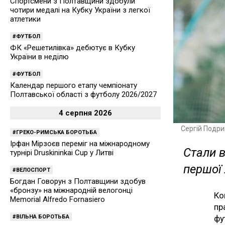
Спортсмени з Полтавщини здобули
чотири медалі на Кубку України з легкої
атлетики
ФУТБОЛ
ФК «Решетилівка» дебютує в Кубку
України в неділю
ФУТБОЛ
Календар першого етапу чемпіонату
Полтавської області з футболу 2026/2027
4 серпня 2026
Сергій Подри
ГРЕКО-РИМСЬКА БОРОТЬБА
Ірфан Мірзоєв переміг на міжнародному
Стали в
турнірі Druskininkai Cup у Литві
першої 
ВЕЛОСПОРТ
Богдан Говорун з Полтавщини здобув
«бронзу» на міжнародній велогонці
Ко
Memorial Alfredo Fornasiero
пр
ВІЛЬНА БОРОТЬБА
фу