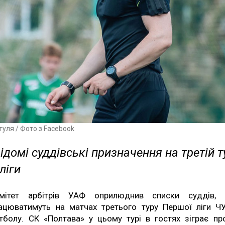
гуля / Фото з Facebook
ідомі суддівські призначення на третій т
ліги
мітет арбітрів УАФ оприлюднив списки суддів, 
ацюватимуть на матчах третього туру Першої ліги Ч
тболу. СК «Полтава» у цьому турі в гостях зіграє пр