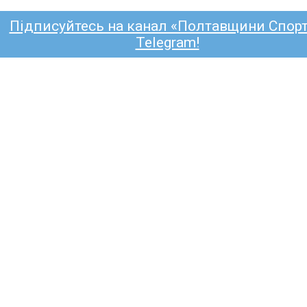
Підписуйтесь на канал «Полтавщини Спорт
Telegram!
БОЛ
ВОРСКЛА
КРЕМІНЬ
ГІРНИК-СПО
ЧЕМПІОНАТ ОБЛАСТІ
КУБОК УКРАЇ
 ліга (жінки): кобеляцький
р» почне чемпіонат в гостях
айвора»