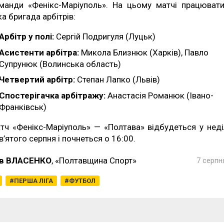
манди «Фенікс-Маріуполь». На цьому матчі працюват
ка бригада арбітрів:
Арбітр у полі:
Сергій Подригуля (Луцьк)
Асистенти арбітра:
Микола Близнюк (Харків), Павло
Супрунюк (Волинська область)
Четвертий арбітр:
Степан Лапко (Львів)
Спостерігачка арбітражу:
Анастасія Романюк (Івано-
Франківськ)
тч «Фенікс-Маріуполь» — «Полтава» відбудеться у нед
в’ятого серпня і почнеться о 16:00.
в ВЛАСЕНКО
, «Полтавщина Спорт»
7 серпн
ПЕРША ЛІГА
ФУТБОЛ