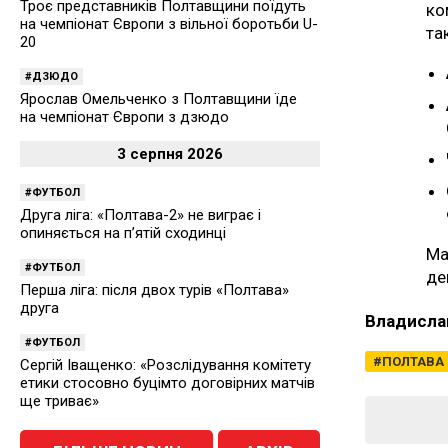
Троє представників Полтавщини поїдуть
ко
на чемпіонат Європи з вільної боротьби U-
та
20
ДЗЮДО
Ярослав Омельченко з Полтавщини їде
на чемпіонат Європи з дзюдо
3 серпня 2026
ФУТБОЛ
Друга ліга: «Полтава-2» не виграє і
опиняється на п’ятій сходинці
Ма
ФУТБОЛ
де
Перша ліга: після двох турів «Полтава»
друга
Владисла
ФУТБОЛ
ПОЛТАВА
Сергій Іващенко: «Розслідування комітету
етики стосовно буцімто договірних матчів
ще триває»