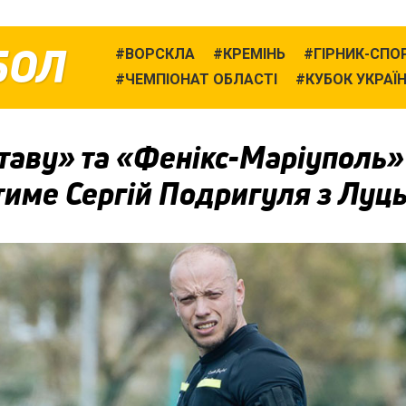
БОЛ
ВОРСКЛА
КРЕМІНЬ
ГІРНИК-СПО
ЧЕМПІОНАТ ОБЛАСТІ
КУБОК УКРАЇ
таву» та «Фенікс-Маріуполь»
тиме Сергій Подригуля з Луц