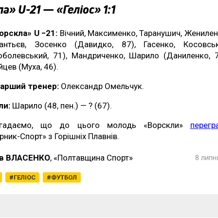
а» U-21 — «Геліос» 1:1
орскла» U −21:
Вічний, Максименко, Таранушич, Женилен
антьєв, Зосенко (Давидко, 87), Гасенко, Косовсь
оболевський, 71), Мандриченко, Шарило (Даниленко, 7
йцев (Муха, 46).
арший тренер:
Олександр Омельчук.
ли:
Шарило (48, пен.) — ? (67).
гадаємо, що до цього молодь «Ворскли»
перегр
ірник-Спорт» з Горішніх Плавнів.
в ВЛАСЕНКО
, «Полтавщина Спорт»
8 липн
ГЕЛІОС
ФУТБОЛ