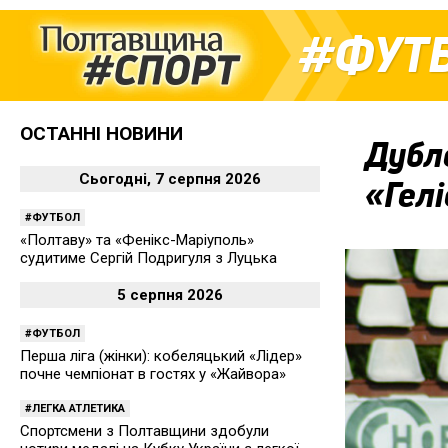
ФУТ
ОСТАННІ НОВИНИ
Дубле
Сьогодні, 7 серпня 2026
«Гел
ФУТБОЛ
«Полтаву» та «Фенікс-Маріуполь»
судитиме Сергій Подригуля з Луцька
5 серпня 2026
ФУТБОЛ
Перша ліга (жінки): кобеляцький «Лідер»
почне чемпіонат в гостях у «Жайвора»
ЛЕГКА АТЛЕТИКА
Спортсмени з Полтавщини здобули