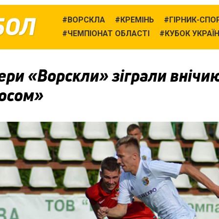
БОЛ
ВОРСКЛА
КРЕМІНЬ
ГІРНИК-СПО
ЧЕМПІОНАТ ОБЛАСТІ
КУБОК УКРАЇ
ри «Ворскли» зіграли внічию
іосом»