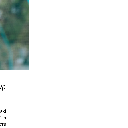
ур
які
У з
оти