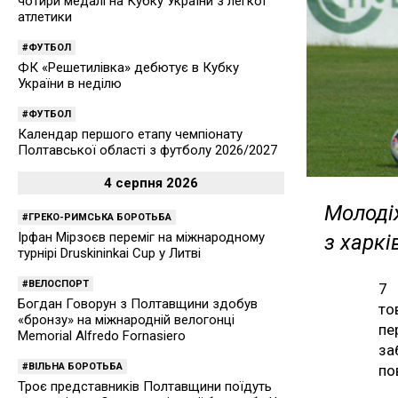
чотири медалі на Кубку України з легкої
атлетики
ФУТБОЛ
ФК «Решетилівка» дебютує в Кубку
України в неділю
ФУТБОЛ
Календар першого етапу чемпіонату
Полтавської області з футболу 2026/2027
4 серпня 2026
Молоді
ГРЕКО-РИМСЬКА БОРОТЬБА
Ірфан Мірзоєв переміг на міжнародному
з харкі
турнірі Druskininkai Cup у Литві
ВЕЛОСПОРТ
7 
Богдан Говорун з Полтавщини здобув
то
«бронзу» на міжнародній велогонці
пе
Memorial Alfredo Fornasiero
за
ВІЛЬНА БОРОТЬБА
по
Троє представників Полтавщини поїдуть