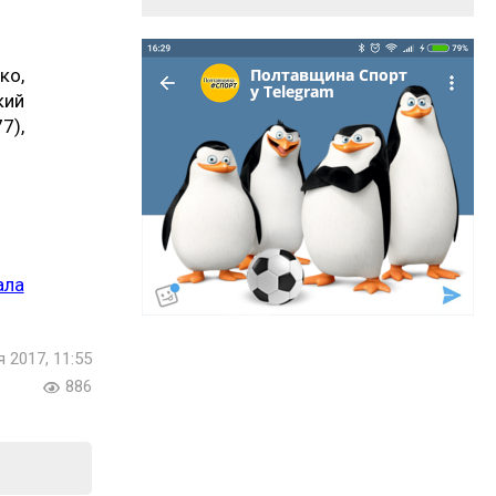
ко,
кий
7),
ала
я 2017, 11:55
886