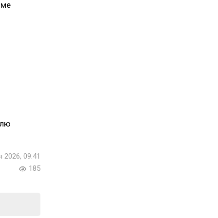
име
ілю
я 2026, 09:41
185