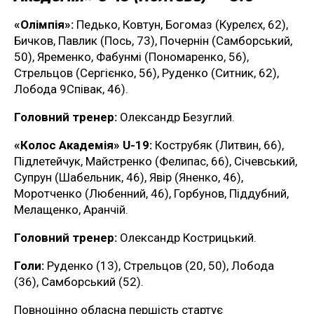
«Олімпія»:
Педько, Ковтун, Богомаз (Курелєх, 62),
Бичков, Павлик (Пось, 73), Почернін (Самборський,
50), Яременко, Фабунмі (Пономаренко, 56),
Стрельцов (Сергієнко, 56), Руденко (Ситник, 62),
Лобода 9Співак, 46).
Головний тренер:
Олександр Безуглий.
«Колос Академія» U-19:
Кострубяк (Литвин, 66),
Підлетейчук, Майстренко (Фелипас, 66), Січевський,
Супрун (Шабельник, 46), Явір (Яненко, 46),
Моротченко (Любенний, 46), Горбунов, Піддубний,
Мелащенко, Аранчій.
Головний тренер:
Олександр Кострицький.
Голи:
Руденко (13), Стрельцов (20, 50), Лобода
(36), Самборський (52).
Повноцінно обласна першість стартує