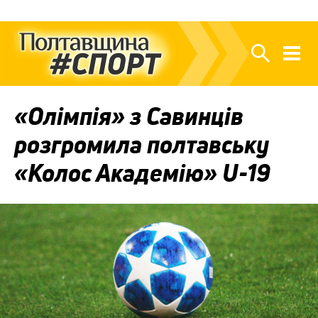
«Олімпія» з Савинців
розгромила полтавську
«Колос Академію» U-19