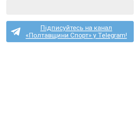
Підписуйтесь на канал
«Полтавщини Спорт» у Telegram!
Пряма трансляція матчу
«Пенуел» — «Полтава-2»
на «Полтавщині Спорт»