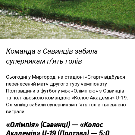
Команда з Савинців забила
суперникам п’ять голів
Сьогодні у Миргороді на стадіоні «Старт» відбувся
перенесений матч другого туру чемпіонату
Полтавщини з футболу між «Олімпією» з Савинців
та полтавською командою «Колос Академія» U-19.
Олімпійці забили суперникам п’ять голів і впевнено
виграли.
«Олімпія» (Савинці) — «Колос
Академія» U-19 (Полтава) — 5:0