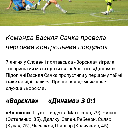
Команда Василя Сачка провела
черговий контрольний поєдинок
7 липня у Словенії полтавська «Ворскла» зіграла
товариський матч проти загребського «Динамо».
Підопічні Василя Сачка пропустили у першому таймі
і вже не відігралися. Про це повідомляє прес-
служба «Ворскли».
«Ворскла» — «Динамо» З 0:1
«Ворскла»:
Шуст, Пердута (Матвієнко, 79), Чижов
(Остапенко, 85), Даллку, Сапай, Ребенок, Скляр
(Кулач, 75), Чеснаков, Шарпар (Кравченко, 45),