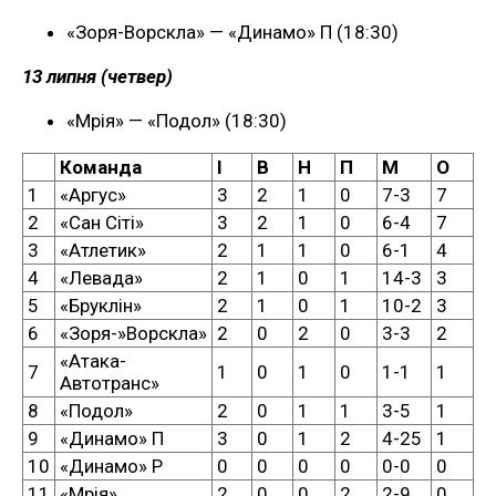
«Зоря-Ворскла» — «Динамо» П (18:30)
13 липня (четвер)
«Мрія» — «Подол» (18:30)
Команда
І
В
Н
П
М
О
1
«Аргус»
3
2
1
0
7-3
7
2
«Сан Сіті»
3
2
1
0
6-4
7
3
«Атлетик»
2
1
1
0
6-1
4
4
«Левада»
2
1
0
1
14-3
3
5
«Бруклін»
2
1
0
1
10-2
3
6
«Зоря-»Ворскла»
2
0
2
0
3-3
2
«Атака-
7
1
0
1
0
1-1
1
Автотранс»
8
«Подол»
2
0
1
1
3-5
1
9
«Динамо» П
3
0
1
2
4-25
1
10
«Динамо» Р
0
0
0
0
0-0
0
11
«Мрія»
2
0
0
2
2-9
0