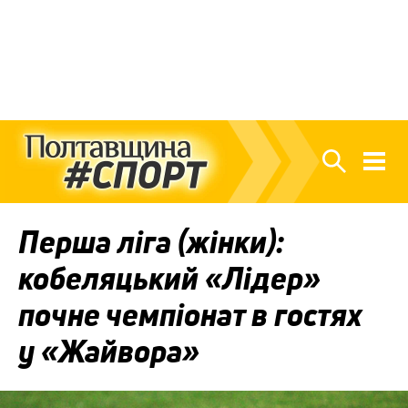
Перша ліга (жінки):
кобеляцький «Лідер»
почне чемпіонат в гостях
у «Жайвора»