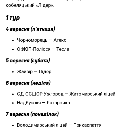
кобеляцький «Лідер».
1 тур
4 вересня (п’ятниця)
Чорноморець — Атекс
ОФКІП-Полісся — Тесла
5 вересня (субота)
Жайвір — Лідер
6 вересня (неділя)
СДЮСШОР Ужгород — Житомирський ліцей
Надбужжя — Янтарочка
7 вересня (понеділок)
Володимирський ліцей — Прикарпаття