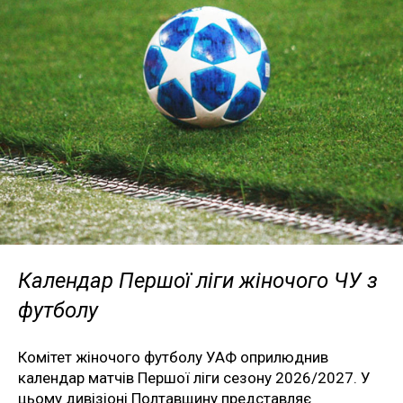
Календар Першої ліги жіночого ЧУ з
футболу
Комітет жіночого футболу УАФ оприлюднив
календар матчів Першої ліги сезону 2026/2027. У
цьому дивізіоні Полтавщину представляє