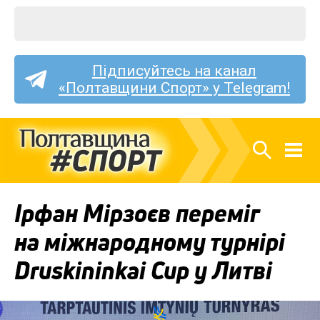
Підписуйтесь на канал
«Полтавщини Спорт» у Telegram!
Ірфан Мірзоєв переміг
на міжнародному турнірі
Druskininkai Cup у Литві