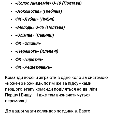
«Колос Академія» U-19 (Полтава)
«Локомотив» (Грёбінка)
ФК «Лубни» (Лубни)
«Молодь» U-19 (Полтава)
«Олімпія» (Савинці)
ФК «Опішня»
«Перемога» (Клепачі)
ФК «Пирятин»
ФК «Решетилівка»
Команди восени зіграють в одне коло за системою
«кожен з кожним», потім же за підсумками
першого етапу команди поділяться на дві ліги —
Першу і Вищу — і вже там визначатимуться
переможці.
До вашої уваги календар поєдинків. Варто