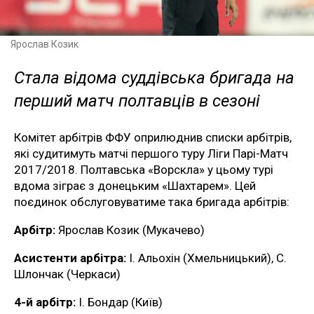
Ярослав Козик
Стала відома суддівська бригада на
перший матч полтавців в сезоні
Комітет арбітрів ФФУ оприлюднив списки арбітрів,
які судитимуть матчі першого туру Ліги Парі-Матч
2017/2018. Полтавська «Ворскла» у цьому турі
вдома зіграє з донецьким «Шахтарем». Цей
поєдинок обслуговуватиме така бригада арбітрів:
Арбітр:
Ярослав Козик (Мукачево)
Асистенти арбітра:
І. Альохін (Хмельницький), С.
Шлончак (Черкаси)
4-й арбітр:
І. Бондар (Київ)