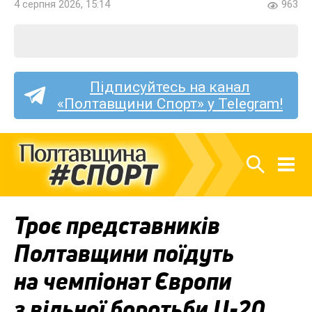
4 серпня 2026, 15:14
963
Підписуйтесь на канал
«Полтавщини Спорт» у Telegram!
Троє представників
Полтавщини поїдуть
на чемпіонат Європи
з вільної боротьби U-20