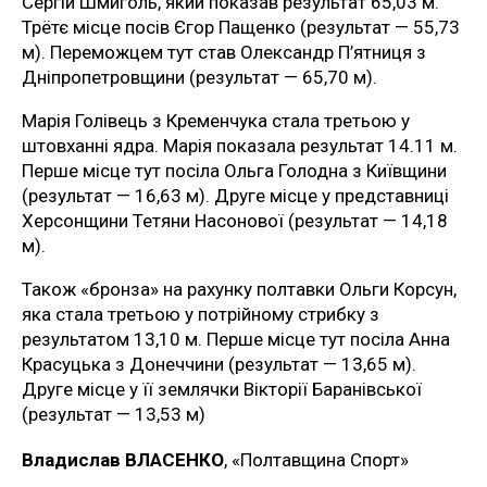
Сергій Шмиголь, який показав результат 65,03 м.
Трётє місце посів Єгор Пащенко (результат — 55,73
м). Переможцем тут став Олександр П’ятниця з
Дніпропетровщини (результат — 65,70 м).
Марія Голівець з Кременчука стала третьою у
штовханні ядра. Марія показала результат 14.11 м.
Перше місце тут посіла Ольга Голодна з Київщини
(результат — 16,63 м). Друге місце у представниці
Херсонщини Тетяни Насонової (результат — 14,18
м).
Також «бронза» на рахунку полтавки Ольги Корсун,
яка стала третьою у потрійному стрибку з
результатом 13,10 м. Перше місце тут посіла Анна
Красуцька з Донеччини (результат — 13,65 м).
Друге місце у її землячки Вікторії Баранівської
(результат — 13,53 м)
Владислав ВЛАСЕНКО
, «Полтавщина Спорт»