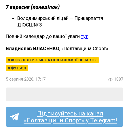
7 вересня (понеділок)
Володимирський ліцей — Прикарпаття
ДЮСШ№ 3
Повний календар до вашої уваги
тут
.
Владислав ВЛАСЕНКО
, «Полтавщина Спорт»
ЖФК «ЛІДЕР-ЗБІРНА ПОЛТАВСЬКОЇ ОБЛАСТІ»
ФУТБОЛ
5 серпня 2026, 17:17
1887
Підписуйтесь на канал
«Полтавщини Спорт» у Telegram!