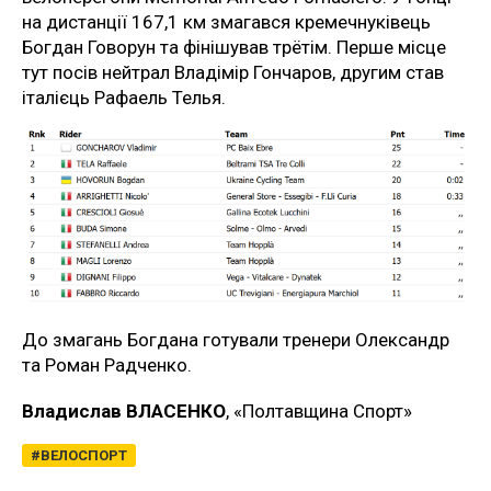
на дистанції 167,1 км змагався кремечнуківець
Богдан Говорун та фінішував трётім. Перше місце
тут посів нейтрал Владімір Гончаров, другим став
італієць Рафаель Телья.
До змагань Богдана готували тренери Олександр
та Роман Радченко.
Владислав ВЛАСЕНКО
, «Полтавщина Спорт»
ВЕЛОСПОРТ