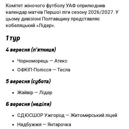
Комітет жіночого футболу УАФ оприлюднив
календар матчів Першої ліги сезону 2026/2027. У
цьому дивізіоні Полтавщину представляє
кобеляцький «Лідер».
1 тур
4 вересня (п’ятниця)
Чорноморець — Атекс
ОФКІП-Полісся — Тесла
5 вересня (субота)
Жайвір — Лідер
6 вересня (неділя)
СДЮСШОР Ужгород — Житомирський ліцей
Надбужжя — Янтарочка