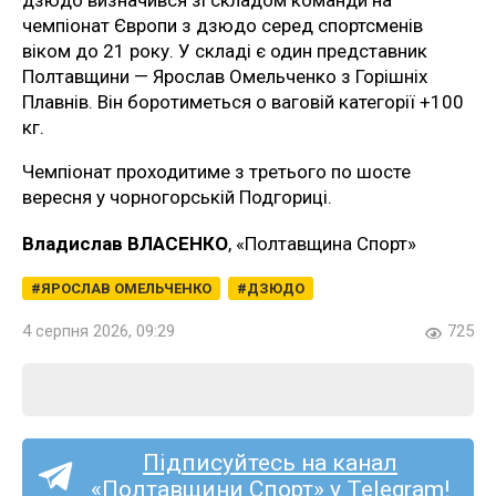
дзюдо визначився зі складом команди на
чемпіонат Європи з дзюдо серед спортсменів
віком до 21 року. У складі є один представник
Полтавщини — Ярослав Омельченко з Горішніх
Плавнів. Він боротиметься о ваговій категорії +100
кг.
Чемпіонат проходитиме з третього по шосте
вересня у чорногорській Подгориці.
Владислав ВЛАСЕНКО
, «Полтавщина Спорт»
ЯРОСЛАВ ОМЕЛЬЧЕНКО
ДЗЮДО
4 серпня 2026, 09:29
725
Підписуйтесь на канал
«Полтавщини Спорт» у Telegram!