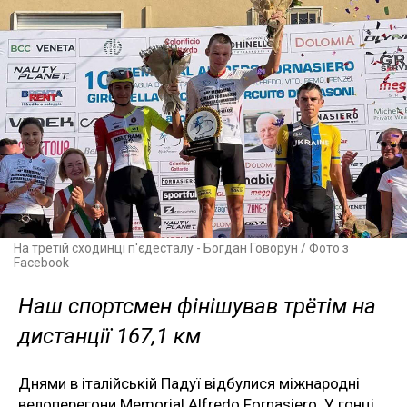
На третій сходинці п'єдесталу - Богдан Говорун / Фото з
Facebook
Наш спортсмен фінішував трётім на
дистанції 167,1 км
Днями в італійській Падуї відбулися міжнародні
велоперегони Memorial Alfredo Fornasiero. У гонці