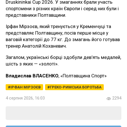
Druskininkai Cup 2026. У змаганнях брали участь
спортсмени з різних країн Європи і серед них були і
представники Полтавщини.
Ірфан Мірзоєв, який тренується у Кременчуці та
представляє Полтавщину, посів перше місце у
ваговій категорії до 77 кг. До змагань його готував
тренер Анатолій Коханевич.
Загалом, українські борці здобули дев’ять медалей,
шість з яких — «золоті».
Владислав ВЛАСЕНКО
, «Полтавщина Спорт»
ІРФАН МІРЗОЄВ
ГРЕКО-РИМСЬКА БОРОТЬБА
4 серпня 2026, 16:03
2294