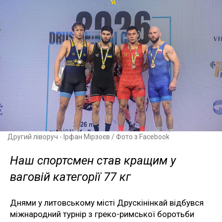
Другий ліворуч - Ірфан Мірзоєв / Фото з Facebook
Наш спортсмен став кращим у
ваговій категорії 77 кг
Днями у литовському місті Друскінінкай відбувся
міжнародний турнір з греко-римської боротьби