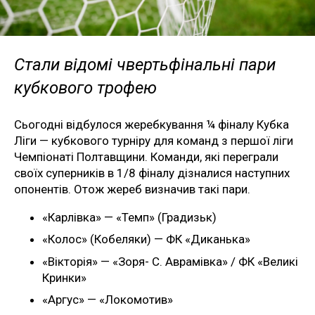
Стали відомі чвертьфінальні пари
кубкового трофею
Сьогодні відбулося жеребкування ¼ фіналу Кубка
Ліги — кубкового турніру для команд з першої ліги
Чемпіонаті Полтавщини. Команди, які переграли
своїх суперників в 1/8 фіналу дізналися наступних
опонентів. Отож жереб визначив такі пари.
«Карлівка» — «Темп» (Градизьк)
«Колос» (Кобеляки) — ФК «Диканька»
«Вікторія» — «Зоря- С. Аврамівка» / ФК «Великі
Кринки»
«Аргус» — «Локомотив»