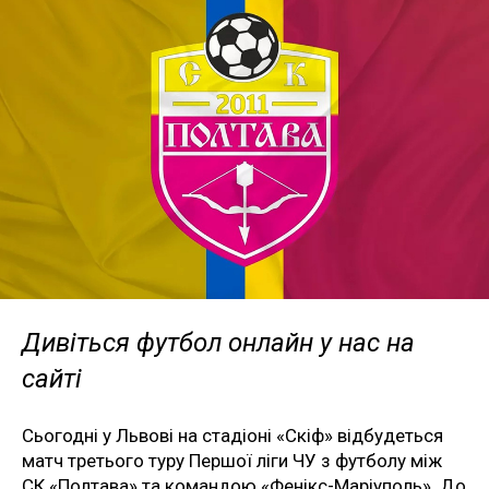
Дивіться футбол онлайн у нас на
сайті
Сьогодні у Львові на стадіоні «Скіф» відбудеться
матч третього туру Першої ліги ЧУ з футболу між
СК «Полтава» та командою «Фенікс-Маріуполь». До