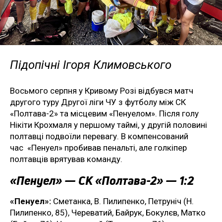
Підопічні Ігоря Климовського
Восьмого серпня у Кривому Розі відбувся матч
другого туру Другої ліги ЧУ з футболу між СК
«Полтава-2» та місцевим «Пенуелом». Після голу
Нікіти Крохмаля у першому таймі, у другій половині
полтавці подвоїли перевагу. В компенсований
час «Пенуел» пробивав пенальті, але голкіпер
полтавців врятував команду.
«Пенуел» — СК «Полтава-2» — 1:2
«Пенуел»:
Сметанка, В. Пилипенко, Петруніч (Н.
Пилипенко, 85), Череватий, Байрук, Бокулєв, Матко