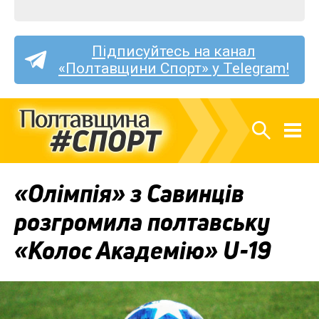
Підписуйтесь на канал
«Полтавщини Спорт» у Telegram!
«Олімпія» з Савинців
розгромила полтавську
«Колос Академію» U-19