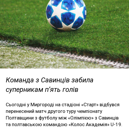
Команда з Савинців забила
суперникам п’ять голів
Сьогодні у Миргороді на стадіоні «Старт» відбувся
перенесений матч другого туру чемпіонату
Полтавщини з футболу між «Олімпією» з Савинців
та полтавською командою «Колос Академія» U-19.