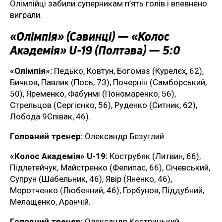
Олімпійці забили суперникам п’ять голів і впевнено
виграли.
«Олімпія» (Савинці) — «Колос
Академія» U-19 (Полтава) — 5:0
«Олімпія»:
Педько, Ковтун, Богомаз (Курелєх, 62),
Бичков, Павлик (Пось, 73), Почернін (Самборський,
50), Яременко, Фабунмі (Пономаренко, 56),
Стрельцов (Сергієнко, 56), Руденко (Ситник, 62),
Лобода 9Співак, 46).
Головний тренер:
Олександр Безуглий.
«Колос Академія» U-19:
Кострубяк (Литвин, 66),
Підлетейчук, Майстренко (Фелипас, 66), Січевський,
Супрун (Шабельник, 46), Явір (Яненко, 46),
Моротченко (Любенний, 46), Горбунов, Піддубний,
Мелащенко, Аранчій.
Головний тренер:
Олександр Кострицький.