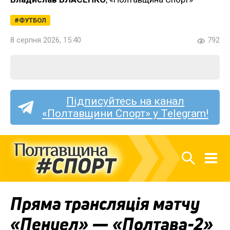
ФУТБОЛ
8 серпня 2026, 15:40
792
Підписуйтесь на канал
«Полтавщини Спорт» у Telegram!
Пряма трансляція матчу
«Пенуел» — «Полтава-2»