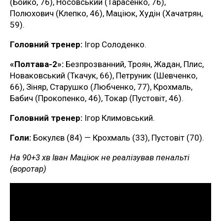
(Бойко, 76), Носовський (Тарасенко, 76),
Полюхович (Клепко, 46), Маціюк, Худін (Хачатрян,
59).
Головний тренер:
Ігор Солоденко.
«Полтава-2»:
Безпрозванний, Троян, Жадан, Плис,
Новаковський (Ткачук, 66), Петруник (Шевченко,
66), Зіняр, Старушко (Любченко, 77), Крохмаль,
Бабич (Прокопенко, 46), Токар (Пустовіт, 46).
Головний тренер:
Ігор Климовський.
Голи:
Бокулєв (84) — Крохмаль (33), Пустовіт (70).
На 90+3 хв Іван Маціюк не реалізував пенальті
(воротар)