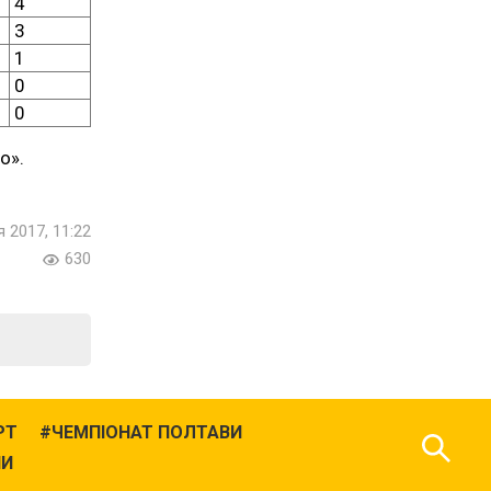
4
3
1
0
0
о».
я 2017, 11:22
630
РТ
ЧЕМПІОНАТ ПОЛТАВИ
НИ