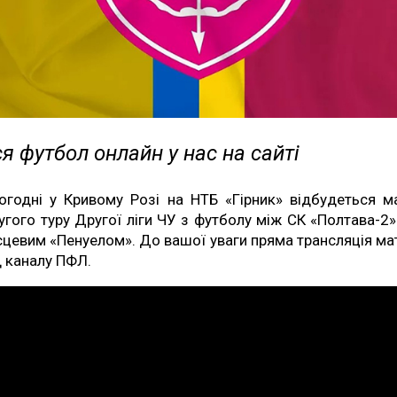
я футбол онлайн у нас на сайті
огодні у Кривому Розі на НТБ «Гірник» відбудеться м
угого туру Другої ліги ЧУ з футболу між СК «Полтава-2»
сцевим «Пенуелом». До вашої уваги пряма трансляція ма
д каналу ПФЛ.