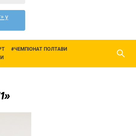
» у
РТ
ЧЕМПІОНАТ ПОЛТАВИ
НИ
11»