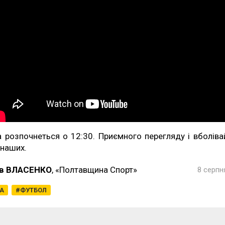
а розпочнеться о 12:30. Приємного перегляду і вболіва
 наших.
в ВЛАСЕНКО
, «Полтавщина Спорт»
8 серпн
ГА
ФУТБОЛ