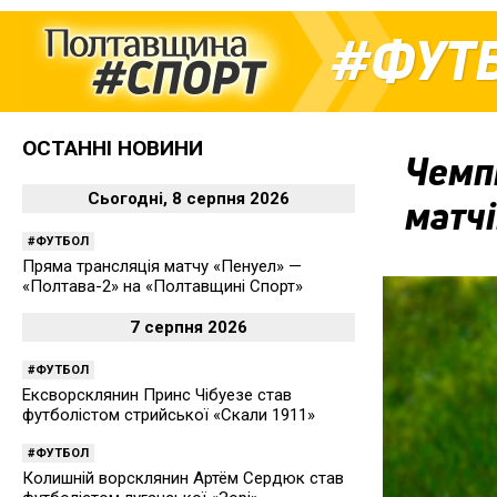
ФУТ
ОСТАННІ НОВИНИ
Чемпі
Сьогодні, 8 серпня 2026
матчі
ФУТБОЛ
Пряма трансляція матчу «Пенуел» —
«Полтава-2» на «Полтавщині Спорт»
7 серпня 2026
ФУТБОЛ
Ексворсклянин Принс Чібуезе став
футболістом стрийської «Скали 1911»
ФУТБОЛ
Колишній ворсклянин Артём Сердюк став