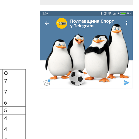
О
7
7
6
5
4
4