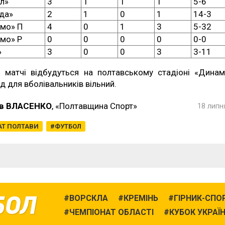
л»
3
1
1
1
5-6
да»
2
1
0
1
14-3
мо» П
4
0
1
3
5-32
мо» Р
0
0
0
0
0-0
»
3
0
0
3
3-11
і матчі відбудуться на полтавському стадіоні «Динам
ід для вболівальників вільний.
в ВЛАСЕНКО
, «Полтавщина Спорт»
18 липн
АТ ПОЛТАВИ
ФУТБОЛ
БОЛ
ВОРСКЛА
КРЕМІНЬ
ГІРНИК-СПО
ЧЕМПІОНАТ ОБЛАСТІ
КУБОК УКРАЇ