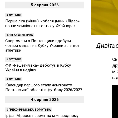
5 серпня 2026
ФУТБОЛ
Перша ліга (жінки): кобеляцький «Лідер»
почне чемпіонат в гостях у «Жайвора»
ЛЕГКА АТЛЕТИКА
Спортсмени з Полтавщини здобули
Дивітьс
чотири медалі на Кубку України з легкої
атлетики
Сь
ФУТБОЛ
др
ФК «Решетилівка» дебютує в Кубку
України в неділю
мі
ві
ФУТБОЛ
Календар першого етапу чемпіонату
Полтавської області з футболу 2026/2027
4 серпня 2026
ГРЕКО-РИМСЬКА БОРОТЬБА
Ірфан Мірзоєв переміг на міжнародному