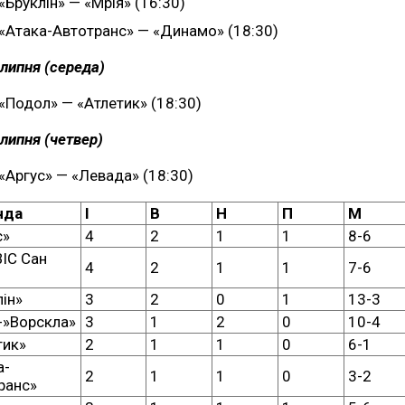
«Бруклін» — «Мрія» (16:30)
«Атака-Автотранс» — «Динамо» (18:30)
 липня (середа)
«Подол» — «Атлетик» (18:30)
 липня (четвер)
«Аргус» — «Левада» (18:30)
нда
І
В
Н
П
М
с»
4
2
1
1
8-6
ІС Сан
4
2
1
1
7-6
лін»
3
2
0
1
13-3
-»Ворскла»
3
1
2
0
10-4
тик»
2
1
1
0
6-1
а-
2
1
1
0
3-2
ранс»