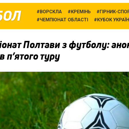
БОЛ
ВОРСКЛА
КРЕМІНЬ
ГІРНИК-СПО
ЧЕМПІОНАТ ОБЛАСТІ
КУБОК УКРАЇ
онат Полтави з футболу: ано
в п’ятого туру