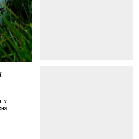
ї
и з
жня