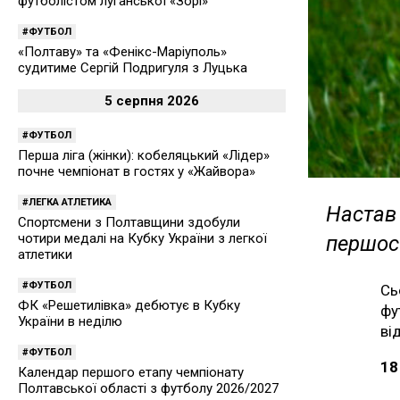
футболістом луганської «Зорі»
ФУТБОЛ
«Полтаву» та «Фенікс-Маріуполь»
судитиме Сергій Подригуля з Луцька
5 серпня 2026
ФУТБОЛ
Перша ліга (жінки): кобеляцький «Лідер»
почне чемпіонат в гостях у «Жайвора»
ЛЕГКА АТЛЕТИКА
Настав 
Спортсмени з Полтавщини здобули
чотири медалі на Кубку України з легкої
першос
атлетики
ФУТБОЛ
Сь
ФК «Решетилівка» дебютує в Кубку
фу
України в неділю
ві
ФУТБОЛ
18
Календар першого етапу чемпіонату
Полтавської області з футболу 2026/2027