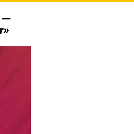
» —
т»