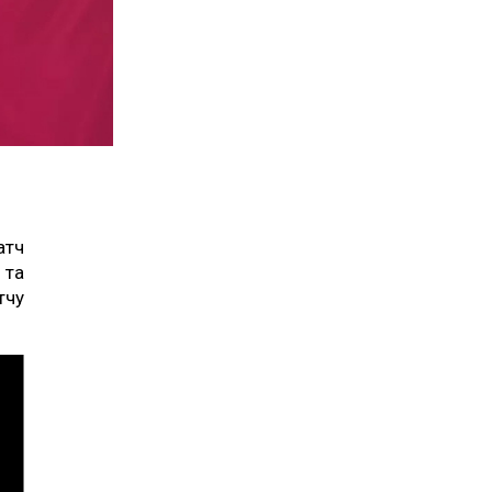
атч
 та
тчу