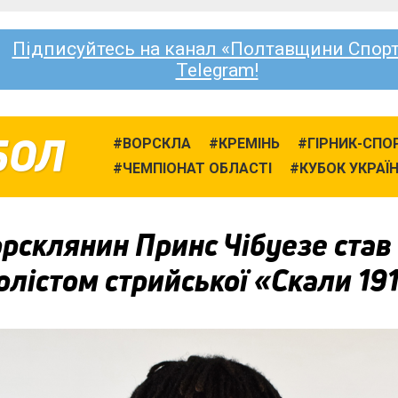
Підписуйтесь на канал «Полтавщини Спорт
Telegram!
БОЛ
ВОРСКЛА
КРЕМІНЬ
ГІРНИК-СПО
ЧЕМПІОНАТ ОБЛАСТІ
КУБОК УКРАЇ
рсклянин Принс Чібуезе став
лістом стрийської «Скали 19