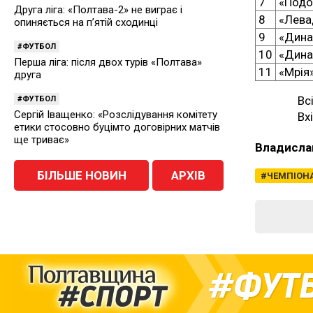
7
«Подо
Друга ліга: «Полтава-2» не виграє і
8
«Лева
опиняється на п’ятій сходинці
9
«Дина
ФУТБОЛ
10
«Дина
Перша ліга: після двох турів «Полтава»
11
«Мрія
друга
Вс
ФУТБОЛ
Сергій Іващенко: «Розслідування комітету
Вх
етики стосовно буцімто договірних матчів
ще триває»
Владисла
БІЛЬШЕ НОВИН
АРХІВ
ЧЕМПІОН
ФУТ