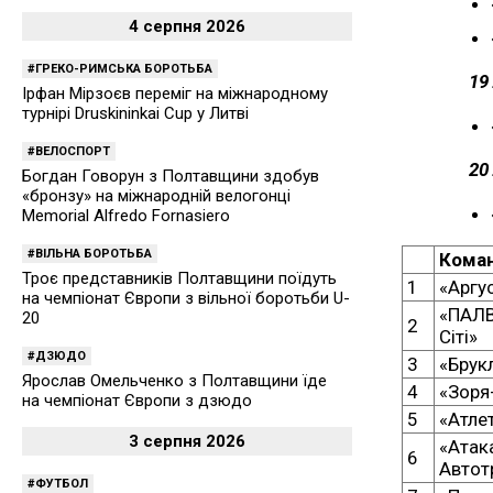
4 серпня 2026
ГРЕКО-РИМСЬКА БОРОТЬБА
19
Ірфан Мірзоєв переміг на міжнародному
турнірі Druskininkai Cup у Литві
ВЕЛОСПОРТ
20
Богдан Говорун з Полтавщини здобув
«бронзу» на міжнародній велогонці
Memorial Alfredo Fornasiero
ВІЛЬНА БОРОТЬБА
Кома
Троє представників Полтавщини поїдуть
1
«Аргу
на чемпіонат Європи з вільної боротьби U-
«ПАЛВ
20
2
Сіті»
ДЗЮДО
3
«Брук
Ярослав Омельченко з Полтавщини їде
4
«Зоря
на чемпіонат Європи з дзюдо
5
«Атле
3 серпня 2026
«Атак
6
Автот
ФУТБОЛ