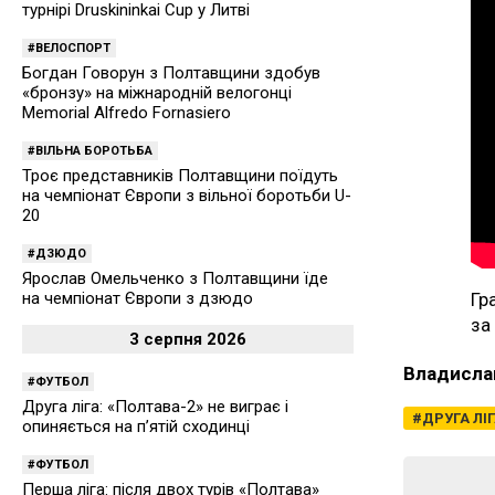
турнірі Druskininkai Cup у Литві
ВЕЛОСПОРТ
Богдан Говорун з Полтавщини здобув
«бронзу» на міжнародній велогонці
Memorial Alfredo Fornasiero
ВІЛЬНА БОРОТЬБА
Троє представників Полтавщини поїдуть
на чемпіонат Європи з вільної боротьби U-
20
ДЗЮДО
Ярослав Омельченко з Полтавщини їде
Гр
на чемпіонат Європи з дзюдо
за
3 серпня 2026
Владисла
ФУТБОЛ
Друга ліга: «Полтава-2» не виграє і
ДРУГА ЛІ
опиняється на п’ятій сходинці
ФУТБОЛ
Перша ліга: після двох турів «Полтава»