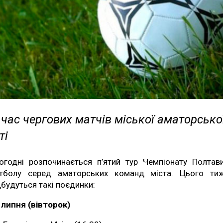
час чергових матчів міської аматорсько
ті
огодні розпочинається п’ятий тур Чемпіонату Полтав
тболу серед аматорських команд міста. Цього ти
дбудуться такі поєдинки:
 липня (вівторок)