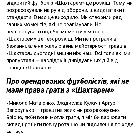
відкритий футбол з «Шахтарем» це розкіш. Тому ми
розраховували на ру від оборони, швидкі атаки і
стандарти. В нас це виходило. Ми створили ряд
гарних моментів, які не реалізували. Не
реалізовувати подібні моменти у матчі з
«Шахтарем» це теж розкіш. Ми не програли в
бажанні, але на жаль рівень майстерності гравців
«Шахтаря» сьогодні вищий ніж наш. Всі голи які ми
пропустили — наслідок індивідуальних дій від
гравців «Шахтаря».
Про орендованих футболістів, які не
мали права грати з «Шахтарем»
«Микола Матвієнко, Владислав Кулач і Артур
Загорулько — гравці на яких ми розраховуємо.
Звісно, якби вони могли грати, я міг би варіювати
склад і робити певну ротацію чи підсилення по ходу
матчу».