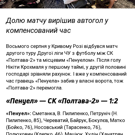
Долю матчу вирішив автогол у
компенсований час
Восьмого серпня у Кривому Розі відбувся матч
другого туру Другої ліги ЧУ з футболу між СК
«Полтава-2» та місцевим «Пенуелом». Після голу
Нікіти Крохмаля у першому таймі, у другій половині
господарі зрівняли рахунок. І вже у компенсований
час гравець «Пенуела» забив у власні ворота, тож
«Полтава-2» перемогла.
«Пенуел» — СК «Полтава-2» — 1:2
«Пенуел»:
Сметанка, В. Пилипенко, Петруніч (Н.
Пилипенко, 85), Череватий, Байрук, Бокулєв, Матко
(Бойко, 76), Носовський (Тарасенко, 76),
Полюхович (Клепко, 46), Маціюк, Худін (Хачатрян,