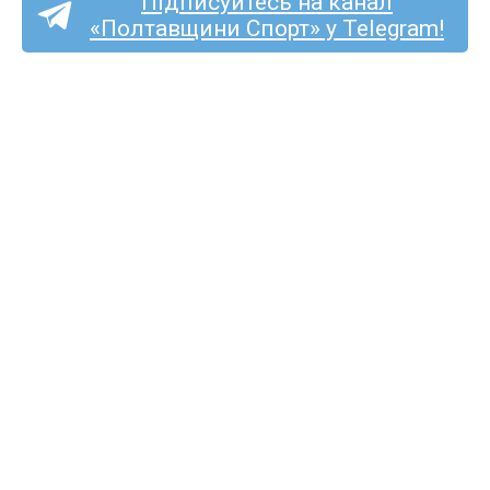
Підписуйтесь на канал
«Полтавщини Спорт» у Telegram!
«Олімпія» з Савинців
розгромила полтавську
«Колос Академію» U-19