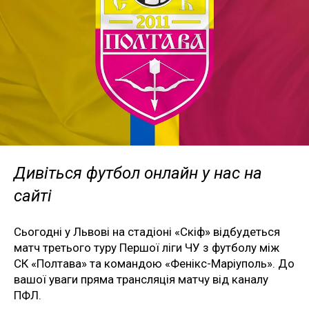
Дивіться футбол онлайн у нас на
сайті
Сьогодні у Львові на стадіоні «Скіф» відбудеться
матч третього туру Першої ліги ЧУ з футболу між
СК «Полтава» та командою «Фенікс-Маріуполь». До
вашої уваги пряма трансляція матчу від каналу
ПФЛ.