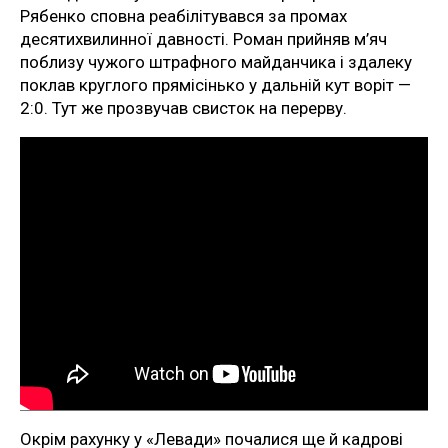
Рябенко сповна реабілітувався за промах
десятихвилинної давності. Роман прийняв м’яч
поблизу чужого штрафного майданчика і здалеку
поклав круглого прямісінько у дальній кут воріт —
2:0. Тут же прозвучав свисток на перерву.
Окрім рахунку у «Левади» почалися ще й кадрові