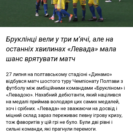
Бруклінці вели у три м’ячі, але на
останніх хвилинах «Левада» мала
шанс врятувати матч
27 липня на полтавському стадіоні «Динамо»
відбувся матч шостого туру Чемпіонату Полтави з
футболу між амбіційними командами «Брукліном» і
«Левадою». Нахабний дебютанти, який націлився
на медалі приймав володаря цих самих медалей,
хоч і срібних. «Левада» не зважаючи на досвід і
міцний склад зараз переживає певну ігрову кризу,
тож фаворитів у цій грі не було. Були дві рівні і
сильні команди, які прагнули перемоги.