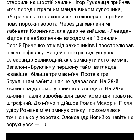
створили на шостій хвилині. Ігор Рукавиця прийняв
м’яч перед штрафним майданчиком суперника,
обіграв кількох захисників і голкіпера і... пробив
повз порожні ворота. Через дві хвилини міг
забивати Корнієнко, але удар не вийшов. «Левада»
відповіла небезпечним виходом на 13 хвилині.
Сергій Гриченко втік від захисниківв і прострелював
з лівого флангу. На цей простріл відгукнувся
Олександр Великодній, але замкнути його не зміг.
Загалом «Бруклін» у першому таймі виглядав
жвавіше і більше тримав м’яч. Проте з гри
бруклінцям забити ніяк не вдавалося. На 28-й
хвилині на допомогу прийшов стандарт. На 29-й
хвилині Павлій заробив для своєї команди право на
штрафний. До м’яча підійшов Роман Макорін. Після
удіру Романа м’яч оминув стінку і приземлився
точнісінько у воротах. Олександр Непийко навіть не
ворухнувся — 1:0.