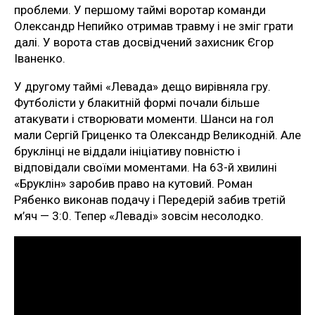
проблеми. У першому таймі воротар команди
Олександр Непийко отримав травму і не зміг грати
далі. У ворота став досвідчений захисник Єгор
Іваненко.
У другому таймі «Левада» дещо вирівняла гру.
Футболісти у блакитній формі почали більше
атакувати і створювати моменти. Шанси на гол
мали Сергій Гриценко та Олександр Великодній. Але
бруклінці не віддали ініціативу повністю і
відповідали своїми моментами. На 63-й хвилині
«Бруклін» заробив право на кутовий. Роман
Рябенко виконав подачу і Передерій забив третій
м’яч — 3:0. Тепер «Леваді» зовсім несолодко.