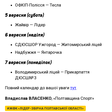
ОФКІП-Полісся — Тесла
5 вересня (субота)
Жайвір — Лідер
6 вересня (неділя)
СДЮСШОР Ужгород — Житомирський ліцей
Надбужжя — Янтарочка
7 вересня (понеділок)
Володимирський ліцей — Прикарпаття
ДЮСШ№ 3
Повний календар до вашої уваги
тут
.
Владислав ВЛАСЕНКО
, «Полтавщина Спорт»
ЖФК «ЛІДЕР-ЗБІРНА ПОЛТАВСЬКОЇ ОБЛАСТІ»