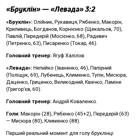
«Бруклін» — «Левада» 3:2
«Бруклін»:
Олійник, Рукавиця, Рябенко, Макорін,
Криливець, Богданов, Корнієнко (Щекальов, 70),
Павлій, Передерій (Мосієнко, 68), Радевич
(Петренко, 63), Писаренко (Токар, 46).
Головний тренер:
Ягуф Халілов
«Левада»:
Непийко (Іваненко, 46), Папірний
(Поліщук, 69), Лубенець, Клименко, Тупік, Мисюра,
Даценко, Гриценко, Великодний, Квачко, Ламіне
(Григор’єв, 60).
Головний тренер:
Андрій Коваленко.
Голи:
Макорін (28), Рябенко (45+2), Передерій (63)
— Мисюра (80), Клименко (88).
Перший реальний момент для голу бруклінці