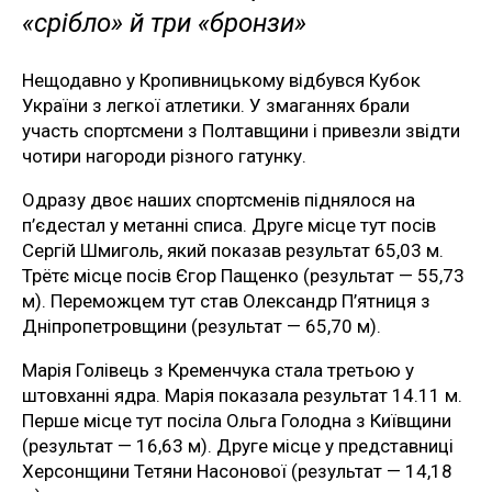
«срібло» й три «бронзи»
Нещодавно у Кропивницькому відбувся Кубок
України з легкої атлетики. У змаганнях брали
участь спортсмени з Полтавщини і привезли звідти
чотири нагороди різного гатунку.
Одразу двоє наших спортсменів піднялося на
п’єдестал у метанні списа. Друге місце тут посів
Сергій Шмиголь, який показав результат 65,03 м.
Трётє місце посів Єгор Пащенко (результат — 55,73
м). Переможцем тут став Олександр П’ятниця з
Дніпропетровщини (результат — 65,70 м).
Марія Голівець з Кременчука стала третьою у
штовханні ядра. Марія показала результат 14.11 м.
Перше місце тут посіла Ольга Голодна з Київщини
(результат — 16,63 м). Друге місце у представниці
Херсонщини Тетяни Насонової (результат — 14,18