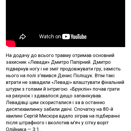
На додачу до всього травму отримав основний
захисник «Левади» Дмитро Папірний. Дмитро
підвернув ногу і не зміг продовжувати гру, замість
нього на полі з’явився Денис Поліщук. Втім такі
втрати не завадили «Леваді» влаштувати фінальний
штурм з голами й інтригою. «Бруклін» почав грати
на рахунок і здавалося дещо запанікував.
Левадівці цим скористалися і за в останню
десятихвилинку забили двічі. Спочатку на 80-й
хвилині Сергій Мисюра вдало зіграв на підбиранні
після штрафного і вколотив м’яч у сітку воріт
Олійника — 3:1.