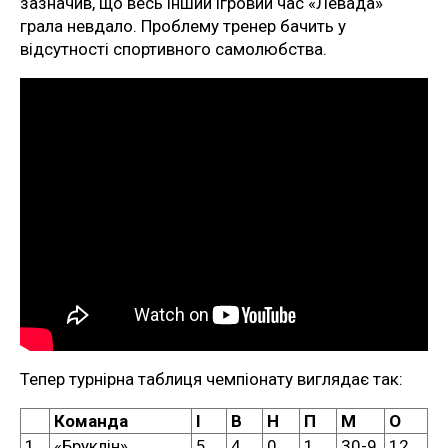
зазначив, що весь інший ігровий час «Левада»
грала невдало. Проблему тренер бачить у
відсутності спортивного самолюбства.
Тепер турнірна таблиця чемпіонату виглядає так:
Команда
І
В
Н
П
М
О
1
«Бруклін»
5
4
0
1
30-9
12