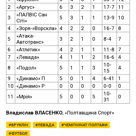
2
«Аргус»
6
3
2
1
17-7
11
«ПАЛВІС Сан
3
5
3
1
1
13-9
10
Сіті»
4
«Зоря-»Ворскла»
4
2
2
0
16-7
8
«Атака-
5
3
2
1
0
8-4
7
Автотранс»
6
«Атлетик»
4
2
1
1
11-8
7
7
«Левада»
4
1
1
2
16-6
4
10-
8
«Подол»
5
1
1
3
4
15
9
«Динамо» П
5
0
1
4
6-41
1
10
«Динамо» Р
0
0
0
0
0-0
0
10-
11
«Мрія»
5
0
0
5
0
31
Владислав ВЛАСЕНКО
, «Полтавщина Спорт»
БРУКЛІН
ЛЕВАДА
ЧЕМПІОНАТ ПОЛТАВИ
ФУТБОЛ