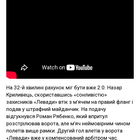
На 32-й хвилині рахунок міг бути вже 2:0. Назар
Криливець, скориставшись «сонливістю»
захисників «Левади» втік з м’ячем на правий фланг і
подав у штрафний майданчик. На подачу
відгукнувся Роман Рябенко, який впритул
розстрілював ворота, але м’яч неймовірним чином
полетів вище рамки. Другий гол влетів у ворота
«Левади» вже у компенсований арбітром час.