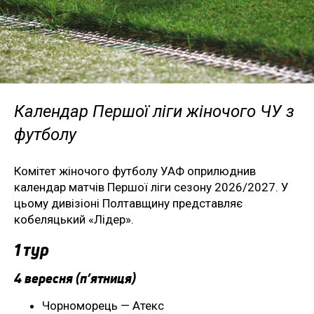
Календар Першої ліги жіночого ЧУ з
футболу
Комітет жіночого футболу УАФ оприлюднив
календар матчів Першої ліги сезону 2026/2027. У
цьому дивізіоні Полтавщину представляє
кобеляцький «Лідер».
1 тур
4 вересня (п’ятниця)
Чорноморець — Атекс