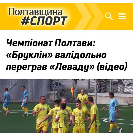
Чемпіонат Полтави:
«Бруклін» валідольно
переграв «Леваду» (відео)