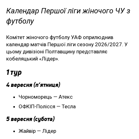
Календар Першої ліги жіночого ЧУ з
футболу
Комітет жіночого футболу УАФ оприлюднив
календар матчів Першої ліги сезону 2026/2027. У
цьому дивізіоні Полтавщину представляє
кобеляцький «Лідер».
1 тур
4 вересня (п’ятниця)
Чорноморець — Атекс
ОФКІП-Полісся — Тесла
5 вересня (субота)
Жайвір — Лідер