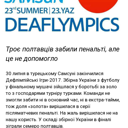
Троє полтавців забили пенальті, але
це не допомогло
30 липня в турецькому Самсуні закінчилися
Дефлімпійські Ігри-2017. Збірна України з футболу
у фінальному мушачі зійшлася у боротьбі за золо
то з господарями турніру турками. Команди не
змогли забити ні в основний час, ні в екстра-тайми,
тож доля «золота» вирішилася в серії
післяматчевих пенальті. На жаль вирішилася не на
нашу користь. У складі збірної України в фіналі
зіграли семеро полтавців.