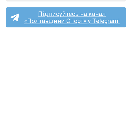
Підписуйтесь на канал
«Полтавщини Спорт» у Telegram!
Спортсмени з Полтавщини
здобули чотири медалі
на Кубку України з легкої
атлетики