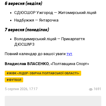
6 вересня (неділя)
СДЮСШОР Ужгород — Житомирський ліцей
Надбужжя — Янтарочка
7 вересня (понеділок)
Володимирський ліцей — Прикарпаття
ДЮСШ№ 3
Повний календар до вашої уваги
тут
.
Владислав ВЛАСЕНКО
, «Полтавщина Спорт»
ЖФК «ЛІДЕР-ЗБІРНА ПОЛТАВСЬКОЇ ОБЛАСТІ»
ФУТБОЛ
5 серпня 2026, 17:17
1691