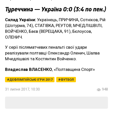
Туреччина — Україна 0:0 (3:4 по пен.)
Склад України:
Українець, ПРИЧИНА, Сотніков, Рій
(Шотурма, 74), СТАТІВКА, РЕУТОВ, МЧЕДЛІШВІЛІ,
ВОЙЧЕНКО, Баєв (ВЕРЕЩАКА, 91), Бєлоусов,
ОЛЕНИЧ.
У серії післяматчевих пенальті свої удари
реалізували полтавці Олександр Оленич, Шалва
Мчедлішвілі та Костянтин Войченко.
Владислав ВЛАСЕНКО
, «Полтавщина Спорт»
ДЕФЛІМПІЙСЬКІ ІГРИ 2017
ФУТБОЛ
31 липня 2017, 10:30
948