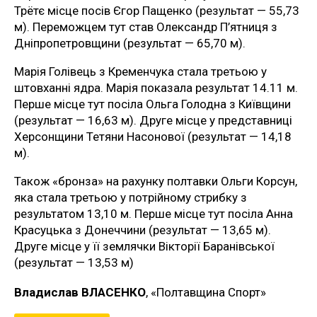
Трётє місце посів Єгор Пащенко (результат — 55,73
м). Переможцем тут став Олександр П’ятниця з
Дніпропетровщини (результат — 65,70 м).
Марія Голівець з Кременчука стала третьою у
штовханні ядра. Марія показала результат 14.11 м.
Перше місце тут посіла Ольга Голодна з Київщини
(результат — 16,63 м). Друге місце у представниці
Херсонщини Тетяни Насонової (результат — 14,18
м).
Також «бронза» на рахунку полтавки Ольги Корсун,
яка стала третьою у потрійному стрибку з
результатом 13,10 м. Перше місце тут посіла Анна
Красуцька з Донеччини (результат — 13,65 м).
Друге місце у її землячки Вікторії Баранівської
(результат — 13,53 м)
Владислав ВЛАСЕНКО
, «Полтавщина Спорт»