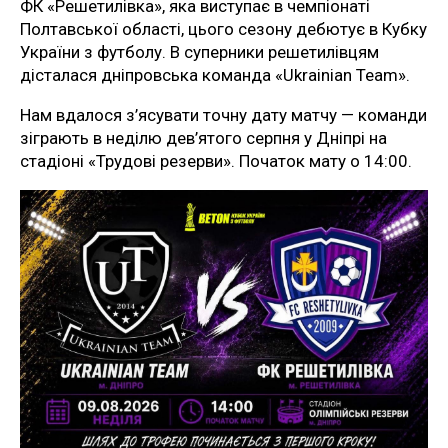
ФК «Решетилівка», яка виступає в чемпіонаті
Полтавської області, цього сезону дебютує в Кубку
України з футболу. В суперники решетилівцям
дісталася дніпровська команда «Ukrainian Team».
Нам вдалося з’ясувати точну дату матчу — команди
зіграють в неділю дев’ятого серпня у Дніпрі на
стадіоні «Трудові резерви». Початок мату о 14:00.