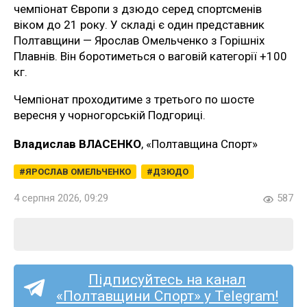
чемпіонат Європи з дзюдо серед спортсменів
віком до 21 року. У складі є один представник
Полтавщини — Ярослав Омельченко з Горішніх
Плавнів. Він боротиметься о ваговій категорії +100
кг.
Чемпіонат проходитиме з третього по шосте
вересня у чорногорській Подгориці.
Владислав ВЛАСЕНКО
, «Полтавщина Спорт»
ЯРОСЛАВ ОМЕЛЬЧЕНКО
ДЗЮДО
4 серпня 2026, 09:29
587
Підписуйтесь на канал
«Полтавщини Спорт» у Telegram!