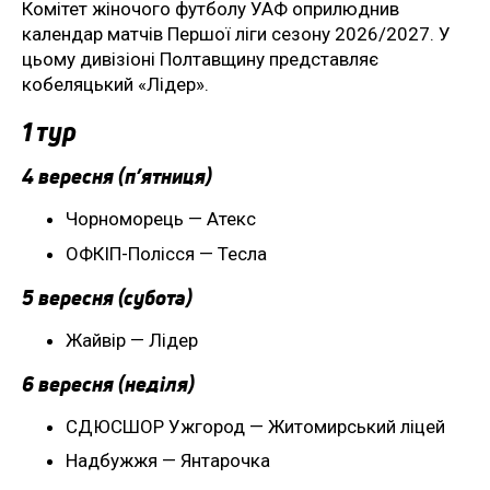
Комітет жіночого футболу УАФ оприлюднив
календар матчів Першої ліги сезону 2026/2027. У
цьому дивізіоні Полтавщину представляє
кобеляцький «Лідер».
1 тур
4 вересня (п’ятниця)
Чорноморець — Атекс
ОФКІП-Полісся — Тесла
5 вересня (субота)
Жайвір — Лідер
6 вересня (неділя)
СДЮСШОР Ужгород — Житомирський ліцей
Надбужжя — Янтарочка