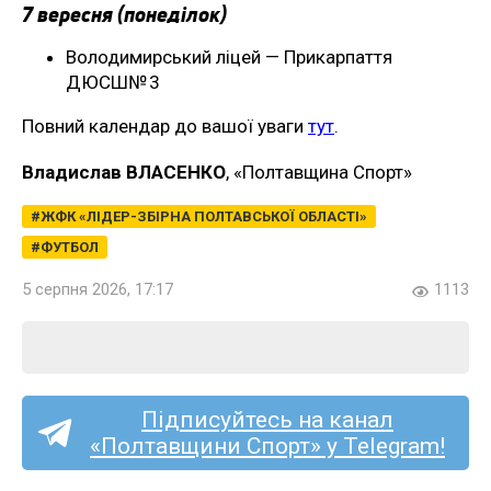
7 вересня (понеділок)
Володимирський ліцей — Прикарпаття
ДЮСШ№ 3
Повний календар до вашої уваги
тут
.
Владислав ВЛАСЕНКО
, «Полтавщина Спорт»
ЖФК «ЛІДЕР-ЗБІРНА ПОЛТАВСЬКОЇ ОБЛАСТІ»
ФУТБОЛ
5 серпня 2026, 17:17
1113
Підписуйтесь на канал
«Полтавщини Спорт» у Telegram!