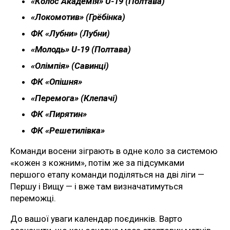
«Колос Академія» U-19 (Полтава)
«Локомотив» (Грёбінка)
ФК «Лубни» (Лубни)
«Молодь» U-19 (Полтава)
«Олімпія» (Савинці)
ФК «Опішня»
«Перемога» (Клепачі)
ФК «Пирятин»
ФК «Решетилівка»
Команди восени зіграють в одне коло за системою
«кожен з кожним», потім же за підсумками
першого етапу команди поділяться на дві ліги —
Першу і Вищу — і вже там визначатимуться
переможці.
До вашої уваги календар поєдинків. Варто