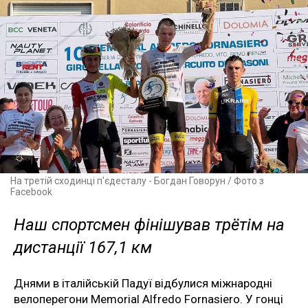
На третій сходинці п'єдесталу - Богдан Говорун / Фото з
Facebook
Наш спортсмен фінішував трётім на
дистанції 167,1 км
Днями в італійській Падуї відбулися міжнародні
велоперегони Memorial Alfredo Fornasiero. У гонці