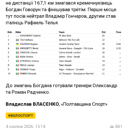
на дистанції 167,1 км змагався кремечнуківець
Богдан Говорун та фінішував трётім. Перше місце
тут посів нейтрал Владімір Гончаров, другим став
італієць Рафаель Телья.
До змагань Богдана готували тренери Олександр
та Роман Радченко.
Владислав ВЛАСЕНКО
, «Полтавщина Спорт»
ВЕЛОСПОРТ
4 серпня 2026, 15:14
801