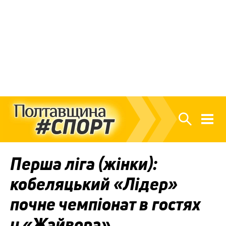
Перша ліга (жінки):
кобеляцький «Лідер»
почне чемпіонат в гостях
у «Жайвора»