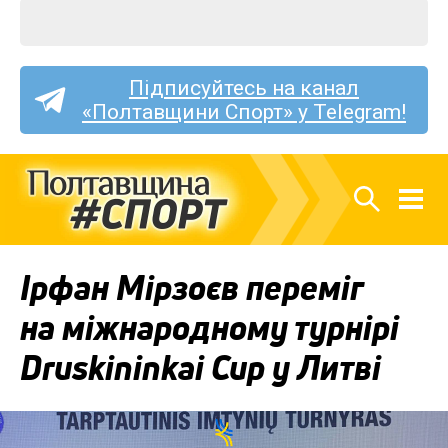
Підписуйтесь на канал
«Полтавщини Спорт» у Telegram!
Ірфан Мірзоєв переміг
на міжнародному турнірі
Druskininkai Cup у Литві