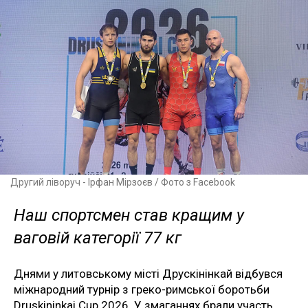
Другий ліворуч - Ірфан Мірзоєв / Фото з Facebook
Наш спортсмен став кращим у
ваговій категорії 77 кг
Днями у литовському місті Друскінінкай відбувся
міжнародний турнір з греко-римської боротьби
Druskininkai Cup 2026. У змаганнях брали участь