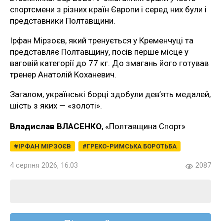
спортсмени з різних країн Європи і серед них були і
представники Полтавщини.
Ірфан Мірзоєв, який тренується у Кременчуці та
представляє Полтавщину, посів перше місце у
ваговій категорії до 77 кг. До змагань його готував
тренер Анатолій Коханевич.
Загалом, українські борці здобули дев’ять медалей,
шість з яких — «золоті».
Владислав ВЛАСЕНКО
, «Полтавщина Спорт»
ІРФАН МІРЗОЄВ
ГРЕКО-РИМСЬКА БОРОТЬБА
4 серпня 2026, 16:03
2087