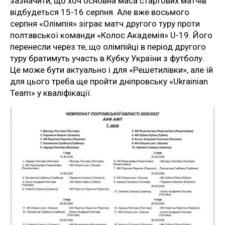
зазначити, що хоч основна маса стартових матчів
відбудеться 15-16 серпня. Але вже восьмого
серпня «Олімпія» зіграє матч другого туру проти
полтавської команди «Колос Академія» U-19. Його
перенесли через те, що олімпійці в період другого
туру братимуть участь в Кубку України з футболу.
Це може бути актуально і для «Решетилівки», але їй
для цього треба ще пройти дніпровську «Ukrainian
Team» у кваліфікації.