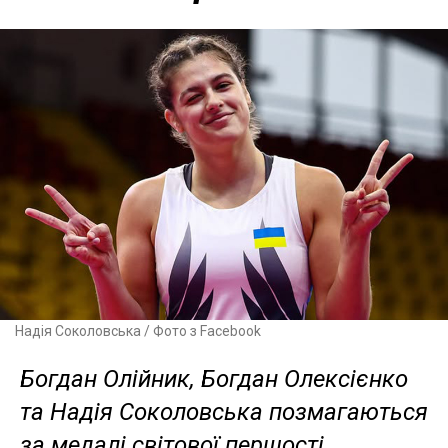
Надія Соколовська / Фото з Facebook
Богдан Олійник, Богдан Олексієнко
та Надія Соколовська позмагаються
за медалі світової першості