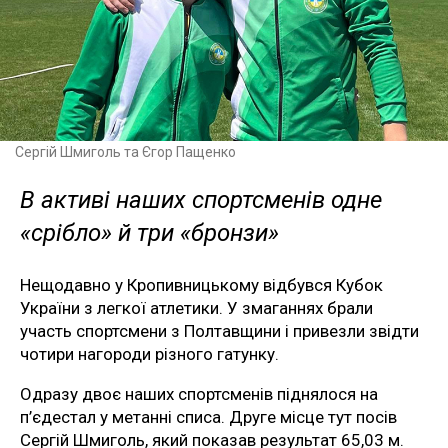
Сергій Шмиголь та Єгор Пащенко
В активі наших спортсменів одне
«срібло» й три «бронзи»
Нещодавно у Кропивницькому відбувся Кубок
України з легкої атлетики. У змаганнях брали
участь спортсмени з Полтавщини і привезли звідти
чотири нагороди різного гатунку.
Одразу двоє наших спортсменів піднялося на
п’єдестал у метанні списа. Друге місце тут посів
Сергій Шмиголь, який показав результат 65,03 м.