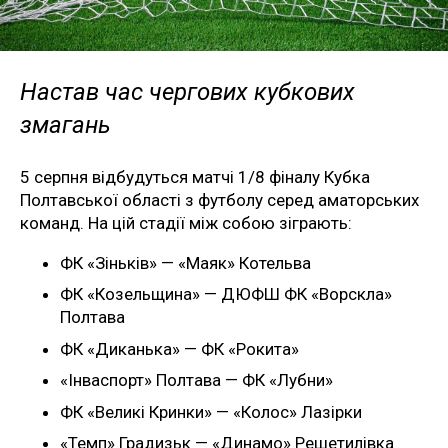
Настав час чергових кубкових
змагань
5 серпня відбудуться матчі 1/8 фіналу Кубка
Полтавської області з футболу серед аматорських
команд. На цій стадії між собою зіграють:
ФК «Зіньків» — «Маяк» Котельва
ФК «Козельщина» — ДЮФШ ФК «Ворскла»
Полтава
ФК «Диканька» — ФК «Рокита»
«Інваспорт» Полтава — ФК «Лубни»
ФК «Великі Кринки» — «Колос» Лазірки
«Темп» Градизьк — «Динамо» Решетилівка