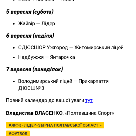
5 вересня (субота)
Жайвір — Лідер
6 вересня (неділя)
СДЮСШОР Ужгород — Житомирський ліцей
Надбужжя — Янтарочка
7 вересня (понеділок)
Володимирський ліцей — Прикарпаття
ДЮСШ№ 3
Повний календар до вашої уваги
тут
.
Владислав ВЛАСЕНКО
, «Полтавщина Спорт»
ЖФК «ЛІДЕР-ЗБІРНА ПОЛТАВСЬКОЇ ОБЛАСТІ»
ФУТБОЛ