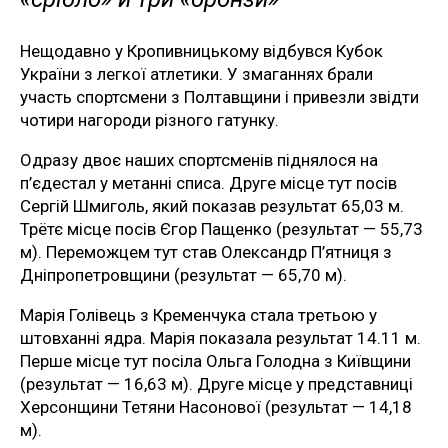
Нещодавно у Кропивницькому відбувся Кубок
України з легкої атлетики. У змаганнях брали
участь спортсмени з Полтавщини і привезли звідти
чотири нагороди різного гатунку.
Одразу двоє наших спортсменів піднялося на
п’єдестал у метанні списа. Друге місце тут посів
Сергій Шмиголь, який показав результат 65,03 м.
Трётє місце посів Єгор Пащенко (результат — 55,73
м). Переможцем тут став Олександр П’ятниця з
Дніпропетровщини (результат — 65,70 м).
Марія Голівець з Кременчука стала третьою у
штовханні ядра. Марія показала результат 14.11 м.
Перше місце тут посіла Ольга Голодна з Київщини
(результат — 16,63 м). Друге місце у представниці
Херсонщини Тетяни Насонової (результат — 14,18
м).