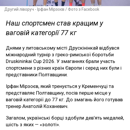
Другий ліворуч - Ірфан Мірзоєв / Фото з Facebook
Наш спортсмен став кращим у
ваговій категорії 77 кг
Днями у литовському місті Друскінінкай відбувся
міжнародний турнір з греко-римської боротьби
Druskininkai Cup 2026. У змаганнях брали участь
спортсмени з різних країн Європи і серед них були і
представники Полтавщини.
Ірфан Мірзоєв, який тренується у Кременчуці та
представляє Полтавщину, посів перше місце у
ваговій категорії до 77 кг. До змагань його готував
тренер Анатолій Коханевич.
Загалом, українські борці здобули дев’ять медалей,
шість з яких — «золоті».