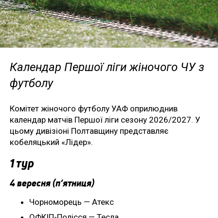
Календар Першої ліги жіночого ЧУ з
футболу
Комітет жіночого футболу УАФ оприлюднив
календар матчів Першої ліги сезону 2026/2027. У
цьому дивізіоні Полтавщину представляє
кобеляцький «Лідер».
1 тур
4 вересня (п’ятниця)
Чорноморець — Атекс
ОФКІП-Полісся — Тесла