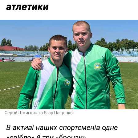
атлетики
Сергій Шмиголь та Єгор Пащенко
В активі наших спортсменів одне
«срібло» й три «бронзи»