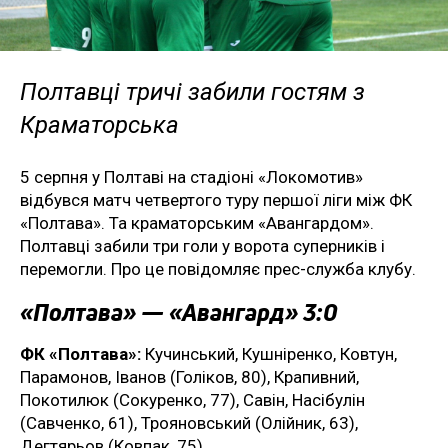
Полтавці тричі забили гостям з
Краматорська
5 серпня у Полтаві на стадіоні «Локомотив»
відбувся матч четвертого туру першої ліги між ФК
«Полтава». Та краматорським «Авангардом».
Полтавці забили три голи у ворота суперників і
перемогли. Про це повідомляє прес-служба клубу.
«Полтава» — «Авангард» 3:0
ФК «Полтава»:
Кучинський, Кушніренко, Ковтун,
Парамонов, Іванов (Голіков, 80), Крапивний,
Покотилюк (Сокуренко, 77), Савін, Насібулін
(Савченко, 61), Трояновський (Олійник, 63),
Дегтярьов (Ковпак, 75).