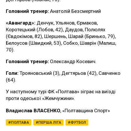
Головний тренер:
Анатолій Безсмертний
«Авангард»:
Денчук, Ульянов, Єрмаков,
Коротецький (Лобов, 42), Даудов, Полюлях
(Євдокімов, 82), Шершень, Шарай (Бринько, 79),
Белоусов (Швидкий, 53), Собко, Шаврін (Малиш,
70).
Головний тренер:
Олександр Косевич.
Голи:
Трояновський (3), Дегтярьов (42), Савченко
(64).
У наступному турі ФК «Полтава» зіграє на виїзді
проти одеської «Жемчужини».
Владислав ВЛАСЕНКО
, «Полтавщина Спорт»
ПОЛТАВА
ПЕРША ЛІГА
ФУТБОЛ