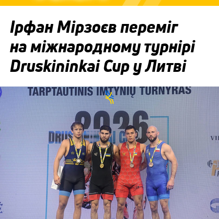
Ірфан Мірзоєв переміг
на міжнародному турнірі
Druskininkai Cup у Литві