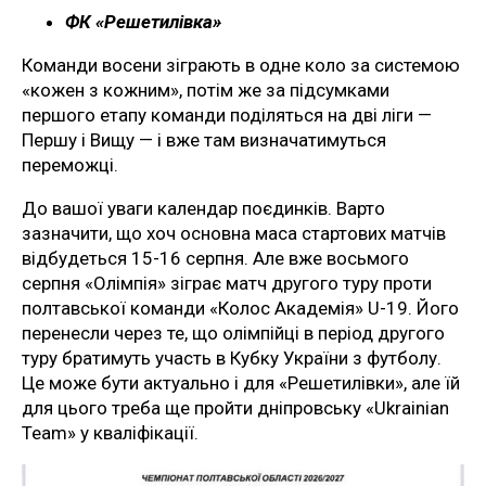
ФК «Решетилівка»
Команди восени зіграють в одне коло за системою
«кожен з кожним», потім же за підсумками
першого етапу команди поділяться на дві ліги —
Першу і Вищу — і вже там визначатимуться
переможці.
До вашої уваги календар поєдинків. Варто
зазначити, що хоч основна маса стартових матчів
відбудеться 15-16 серпня. Але вже восьмого
серпня «Олімпія» зіграє матч другого туру проти
полтавської команди «Колос Академія» U-19. Його
перенесли через те, що олімпійці в період другого
туру братимуть участь в Кубку України з футболу.
Це може бути актуально і для «Решетилівки», але їй
для цього треба ще пройти дніпровську «Ukrainian
Team» у кваліфікації.