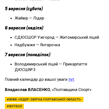
5 вересня (субота)
Жайвір — Лідер
6 вересня (неділя)
СДЮСШОР Ужгород — Житомирський ліцей
Надбужжя — Янтарочка
7 вересня (понеділок)
Володимирський ліцей — Прикарпаття
ДЮСШ№ 3
Повний календар до вашої уваги
тут
.
Владислав ВЛАСЕНКО
, «Полтавщина Спорт»
ЖФК «ЛІДЕР-ЗБІРНА ПОЛТАВСЬКОЇ ОБЛАСТІ»
ФУТБОЛ