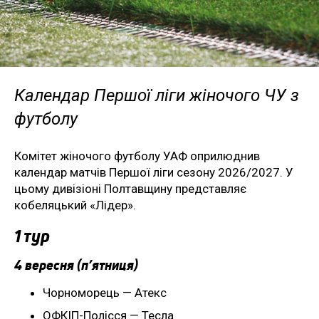
Календар Першої ліги жіночого ЧУ з
футболу
Комітет жіночого футболу УАФ оприлюднив
календар матчів Першої ліги сезону 2026/2027. У
цьому дивізіоні Полтавщину представляє
кобеляцький «Лідер».
1 тур
4 вересня (п’ятниця)
Чорноморець — Атекс
ОФКІП-Полісся — Тесла