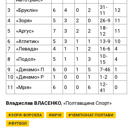
31-
3
«Бруклін»
6
4
0
2
12
11
4
«Зоря»
5
3
2
0
26-9
11
18-
5
«Аргус»
7
3
2
2
11
12
6
«Атлетик»
5
3
1
1
13-9
10
7
«Левада»
4
1
1
2
16-6
4
10-
8
«Подол»
5
1
1
3
4
15
9
«Динамо» П
6
0
1
5
7-46
1
10
«Динамо» Р
1
0
0
1
1-2
0
12-
11
«Мрія»
6
0
0
6
0
41
Владислав ВЛАСЕНКО
, «Полтавщина Спорт»
ЗОРЯ-ВОРСКЛА
МРІЯ
ЧЕМПІОНАТ ПОЛТАВИ
ФУТБОЛ