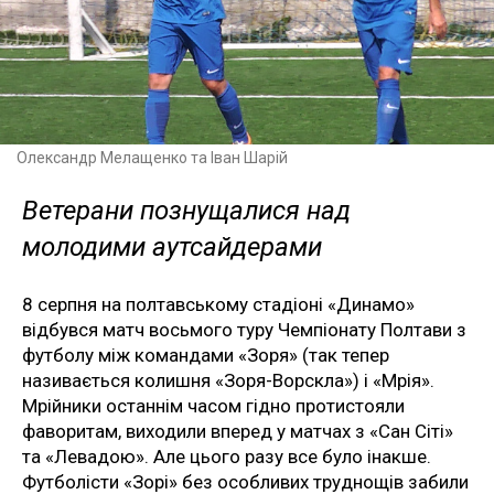
Олександр Мелащенко та Іван Шарій
Ветерани познущалися над
молодими аутсайдерами
8 серпня на полтавському стадіоні «Динамо»
відбувся матч восьмого туру Чемпіонату Полтави з
футболу між командами «Зоря» (так тепер
називається колишня «Зоря-Ворскла») і «Мрія».
Мрійники останнім часом гідно протистояли
фаворитам, виходили вперед у матчах з «Сан Сіті»
та «Левадою». Але цього разу все було інакше.
Футболісти «Зорі» без особливих труднощів забили