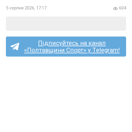
5 серпня 2026, 17:17
604
Підписуйтесь на канал
«Полтавщини Спорт» у Telegram!
Спортсмени з Полтавщини
здобули чотири медалі
на Кубку України з легкої