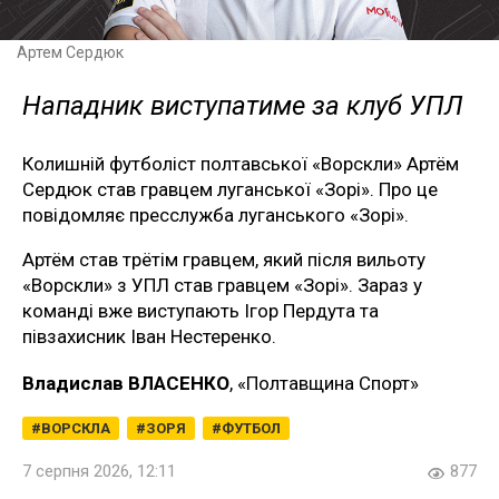
Артем Сердюк
Нападник виступатиме за клуб УПЛ
Колишній футболіст полтавської «Ворскли» Артём
Сердюк став гравцем луганської «Зорі». Про це
повідомляє пресслужба луганського «Зорі».
Артём став трётім гравцем, який після вильоту
«Ворскли» з УПЛ став гравцем «Зорі». Зараз у
команді вже виступають Ігор Пердута та
півзахисник Іван Нестеренко.
Владислав ВЛАСЕНКО
, «Полтавщина Спорт»
ВОРСКЛА
ЗОРЯ
ФУТБОЛ
7 серпня 2026, 12:11
877