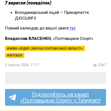
7 вересня (понеділок)
Володимирський ліцей — Прикарпаття
ДЮСШ№ 3
Повний календар до вашої уваги
тут
.
Владислав ВЛАСЕНКО
, «Полтавщина Спорт»
ЖФК «ЛІДЕР-ЗБІРНА ПОЛТАВСЬКОЇ ОБЛАСТІ»
ФУТБОЛ
5 серпня 2026, 17:17
2567
Підписуйтесь на канал
«Полтавщини Спорт» у Telegram!