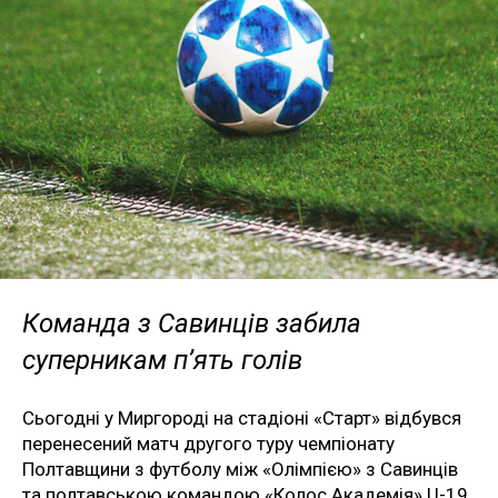
Команда з Савинців забила
суперникам п’ять голів
Сьогодні у Миргороді на стадіоні «Старт» відбувся
перенесений матч другого туру чемпіонату
Полтавщини з футболу між «Олімпією» з Савинців
та полтавською командою «Колос Академія» U-19.