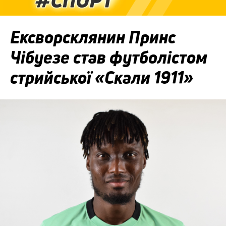
Ексворсклянин Принс
Чібуезе став футболістом
стрийської «Скали 1911»