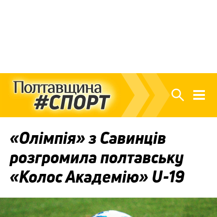
«Олімпія» з Савинців
розгромила полтавську
«Колос Академію» U-19