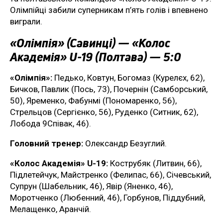
Олімпійці забили суперникам п’ять голів і впевнено
виграли.
«Олімпія» (Савинці) — «Колос
Академія» U-19 (Полтава) — 5:0
«Олімпія»:
Педько, Ковтун, Богомаз (Курелєх, 62),
Бичков, Павлик (Пось, 73), Почернін (Самборський,
50), Яременко, Фабунмі (Пономаренко, 56),
Стрельцов (Сергієнко, 56), Руденко (Ситник, 62),
Лобода 9Співак, 46).
Головний тренер:
Олександр Безуглий.
«Колос Академія» U-19:
Кострубяк (Литвин, 66),
Підлетейчук, Майстренко (Фелипас, 66), Січевський,
Супрун (Шабельник, 46), Явір (Яненко, 46),
Моротченко (Любенний, 46), Горбунов, Піддубний,
Мелащенко, Аранчій.