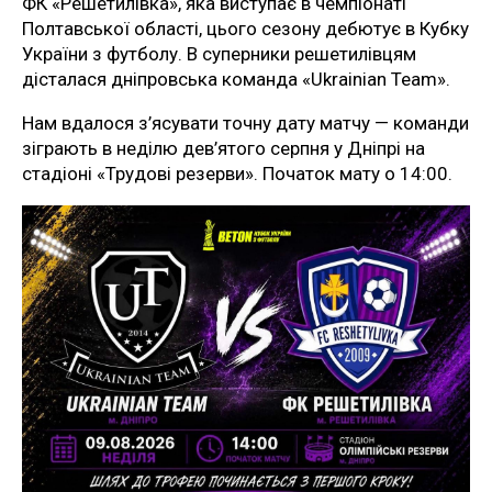
ФК «Решетилівка», яка виступає в чемпіонаті
Полтавської області, цього сезону дебютує в Кубку
України з футболу. В суперники решетилівцям
дісталася дніпровська команда «Ukrainian Team».
Нам вдалося з’ясувати точну дату матчу — команди
зіграють в неділю дев’ятого серпня у Дніпрі на
стадіоні «Трудові резерви». Початок мату о 14:00.