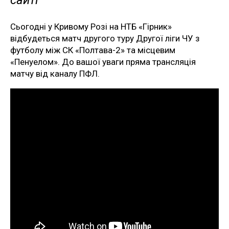
сайті
Сьогодні у Кривому Розі на НТБ «Гірник»
відбудеться матч другого туру Другої ліги ЧУ з
футболу між СК «Полтава-2» та місцевим
«Пенуелом». До вашої уваги пряма трансляція
матчу від каналу ПФЛ.