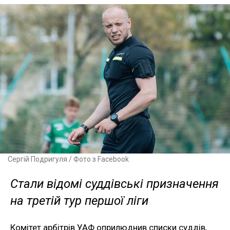
Сергій Подригуля / Фото з Facebook
Стали відомі суддівські призначення
на третій тур першої ліги
Комітет арбітрів УАФ оприлюднив списки суддів,