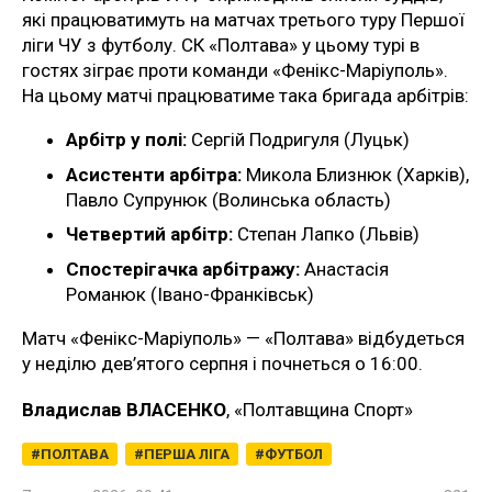
які працюватимуть на матчах третього туру Першої
ліги ЧУ з футболу. СК «Полтава» у цьому турі в
гостях зіграє проти команди «Фенікс-Маріуполь».
На цьому матчі працюватиме така бригада арбітрів:
Арбітр у полі:
Сергій Подригуля (Луцьк)
Асистенти арбітра:
Микола Близнюк (Харків),
Павло Супрунюк (Волинська область)
Четвертий арбітр:
Степан Лапко (Львів)
Спостерігачка арбітражу:
Анастасія
Романюк (Івано-Франківськ)
Матч «Фенікс-Маріуполь» — «Полтава» відбудеться
у неділю дев’ятого серпня і почнеться о 16:00.
Владислав ВЛАСЕНКО
, «Полтавщина Спорт»
ПОЛТАВА
ПЕРША ЛІГА
ФУТБОЛ