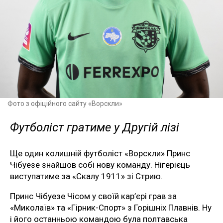
Фото з офіційного сайту «Ворскли»
Футболіст гратиме у Другій лізі
Ще один колишній футболіст «Ворскли» Принс
Чібуезе знайшов собі нову команду. Нігерієць
виступатиме за «Скалу 1911» зі Стрию.
Принс Чібуезе Чісом у своїй кар’єрі грав за
«Миколаїв» та «Гірник-Спорт» з Горішніх Плавнів. Ну
і його останньою командою була полтавська