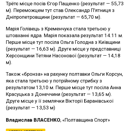
Трётє місце посів Єгор Пащенко (результат — 55,73
м). Переможцем тут став Олександр П’ятниця з
Дніпропетровщини (результат — 65,70 м).
Марія Голівець з Кременчука стала третьою у
штовханні ядра. Марія показала результат 14.11 м.
Перше місце тут посіла Ольга Голодна з Київщини
(результат — 16,63 м). Друге місце у представниці
Херсонщини Тетяни Насонової (результат — 14,18
м).
Також «бронза» на рахунку полтавки Ольги Корсун,
яка стала третьою у потрійному стрибку з
результатом 13,10 м. Перше місце тут посіла Анна
Красуцька з Донеччини (результат — 13,65 м).
Друге місце у її землячки Вікторії Баранівської
(результат — 13,53 м)
Владислав ВЛАСЕНКО
, «Полтавщина Спорт»