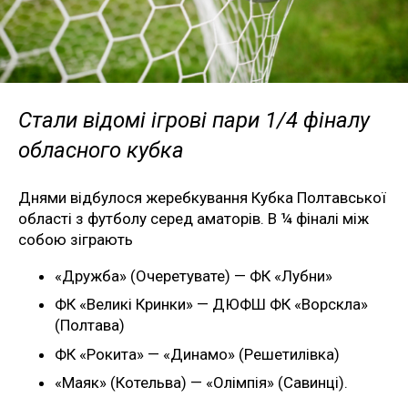
Стали відомі ігрові пари 1/4 фіналу
обласного кубка
Днями відбулося жеребкування Кубка Полтавської
області з футболу серед аматорів. В ¼ фіналі між
собою зіграють
«Дружба» (Очеретувате) — ФК «Лубни»
ФК «Великі Кринки» — ДЮФШ ФК «Ворскла»
(Полтава)
ФК «Рокита» — «Динамо» (Решетилівка)
«Маяк» (Котельва) — «Олімпія» (Савинці).