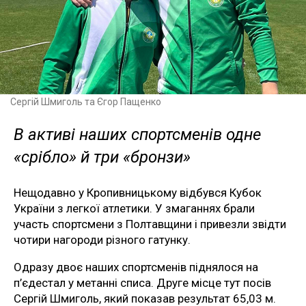
Сергій Шмиголь та Єгор Пащенко
В активі наших спортсменів одне
«срібло» й три «бронзи»
Нещодавно у Кропивницькому відбувся Кубок
України з легкої атлетики. У змаганнях брали
участь спортсмени з Полтавщини і привезли звідти
чотири нагороди різного гатунку.
Одразу двоє наших спортсменів піднялося на
п’єдестал у метанні списа. Друге місце тут посів
Сергій Шмиголь, який показав результат 65,03 м.