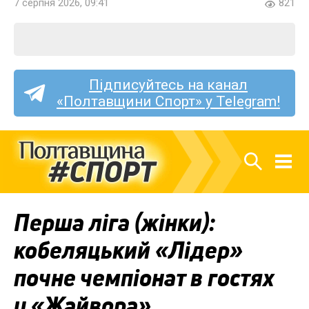
7 серпня 2026, 09:41
821
Підписуйтесь на канал
«Полтавщини Спорт» у Telegram!
Перша ліга (жінки):
кобеляцький «Лідер»
почне чемпіонат в гостях
у «Жайвора»