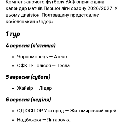
Комітет жіночого футболу УАФ оприлюднив
календар матчів Першої ліги сезону 2026/2027. У
цьому дивізіоні Полтавщину представляє
кобеляцький «Лідер».
1 тур
4 вересня (п’ятниця)
Чорноморець — Атекс
ОФКІП-Полісся — Тесла
5 вересня (субота)
Жайвір — Лідер
6 вересня (неділя)
СДЮСШОР Ужгород — Житомирський ліцей
Надбужжя — Янтарочка