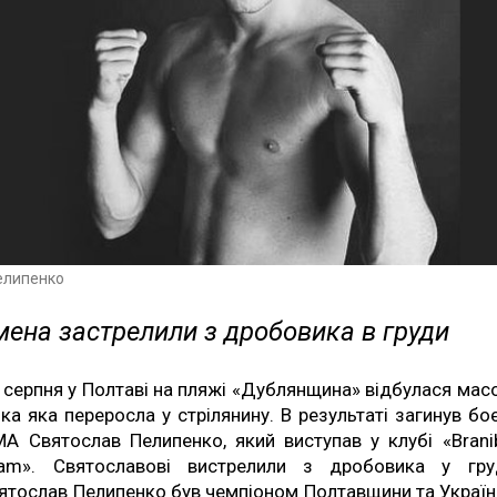
елипенко
мена застрелили з дробовика в груди
 серпня у Полтаві на пляжі «Дублянщина» відбулася мас
йка яка переросла у стрілянину. В результаті загинув бо
А Святослав Пелипенко, який виступав у клубі «Brani
am». Святославові вистрелили з дробовика у гру
ятослав Пелипенко був чемпіоном Полтавщини та Україн