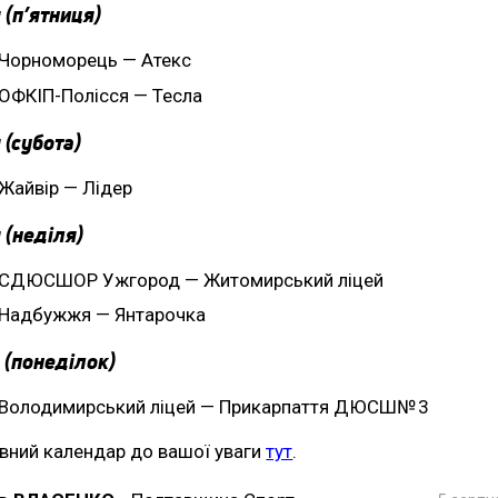
 (п’ятниця)
Чорноморець — Атекс
ОФКІП-Полісся — Тесла
 (субота)
Жайвір — Лідер
 (неділя)
СДЮСШОР Ужгород — Житомирський ліцей
Надбужжя — Янтарочка
 (понеділок)
Володимирський ліцей — Прикарпаття ДЮСШ№ 3
вний календар до вашої уваги
тут
.