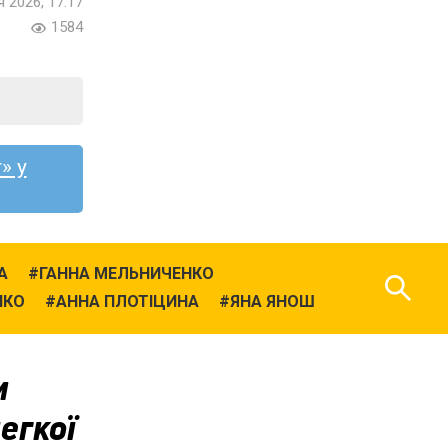
я 2026, 17:17
1584
» у
А
ГАННА МЕЛЬНИЧЕНКО
НКО
АННА ПЛОТІЦИНА
ЯНА ЯНОШ
и
егкої