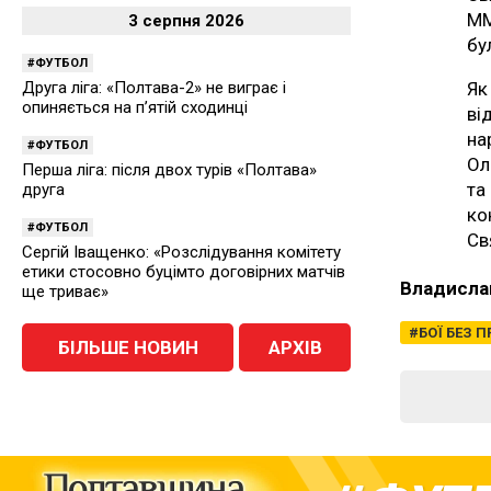
ММ
3 серпня 2026
бу
ФУТБОЛ
Як
Друга ліга: «Полтава-2» не виграє і
опиняється на п’ятій сходинці
ві
на
ФУТБОЛ
Ол
Перша ліга: після двох турів «Полтава»
та
друга
ко
ФУТБОЛ
Св
Сергій Іващенко: «Розслідування комітету
етики стосовно буцімто договірних матчів
Владисла
ще триває»
БОЇ БЕЗ 
БІЛЬШЕ НОВИН
АРХІВ