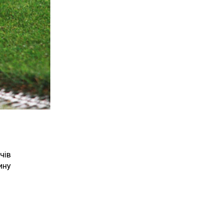
чів
ину