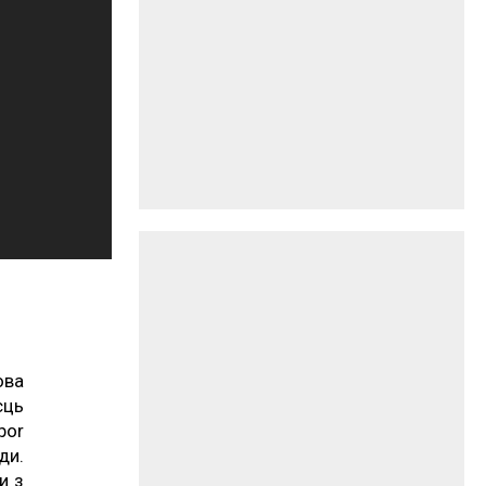
ова
єць
bor
ди.
и з