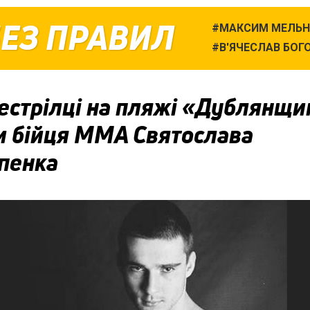
БЕЗ ПРАВИЛ
МАКСИМ МЕЛЬН
В'ЯЧЕСЛАВ БО
АНТОН ПАЗЕНК
естрілці на пляжі «Дублянщи
и бійця ММА Святослава
пенка