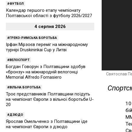
ФУТБОЛ
Календар першого етапу чемпіонату
Полтавської області з футболу 2026/2027
4 серпня 2026
ГРЕКО-РИМСЬКА БОРОТЬБА
Ірфан Мірзоєв переміг на міжнародному
турнірі Druskininkai Cup у Литві
ВЕЛОСПОРТ
Богдан Говорун з Полтавщини здобув
«бронзу» на міжнародній велогонці
Святослав П
Memorial Alfredo Fornasiero
Спортс
ВІЛЬНА БОРОТЬБА
Троє представників Полтавщини поїдуть
на чемпіонат Європи з вільної боротьби U-
10
20
бі
ДЗЮДО
ММ
Ярослав Омельченко з Полтавщини їде
Te
на чемпіонат Європи з дзюдо
Св