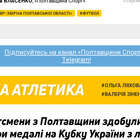
в ВЛАСЕНКО
, «Полтавщина Спорт»
5 серпн
ЕР-ЗБІРНА ПОЛТАВСЬКОЇ ОБЛАСТІ»
ФУТБОЛ
Підписуйтесь на канал «Полтавщини Спорт
Telegram!
А АТЛЕТИКА
ОЛЬГА ЛЯХОВ
ВАЛЕРІЯ ЗІНЕ
тсмени з Полтавщини здобул
и медалі на Кубку України з л