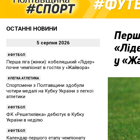
ФУТ
ОСТАННІ НОВИНИ
Перша
5 серпня 2026
«Ліде
ФУТБОЛ
у «Ж
Перша ліга (жінки): кобеляцький «Лідер»
почне чемпіонат в гостях у «Жайвора»
ЛЕГКА АТЛЕТИКА
Спортсмени з Полтавщини здобули
чотири медалі на Кубку України з легкої
атлетики
ФУТБОЛ
ФК «Решетилівка» дебютує в Кубку
України в неділю
ФУТБОЛ
Календар першого етапу чемпіонату