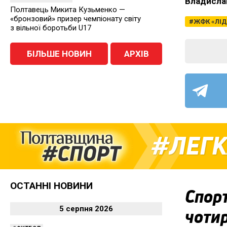
Владисла
Полтавець Микита Кузьменко —
«бронзовий» призер чемпіонату світу
ЖФК «ЛІД
з вільної боротьби U17
БІЛЬШЕ НОВИН
АРХІВ
ЛЕГК
ОСТАННІ НОВИНИ
Спор
5 серпня 2026
чотир