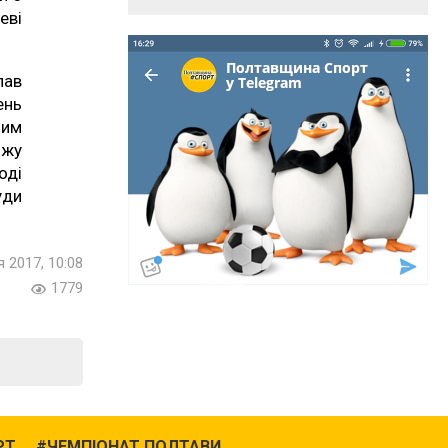
еві
лав
ень
ним
яжу
оді
уди
 2017, 10:08
1779
РТ
ЧЕМПІОНАТ ПОЛТАВИ