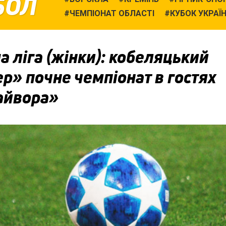
БОЛ
ЧЕМПІОНАТ ОБЛАСТІ
КУБОК УКРАЇ
 ліга (жінки): кобеляцький
р» почне чемпіонат в гостях
айвора»