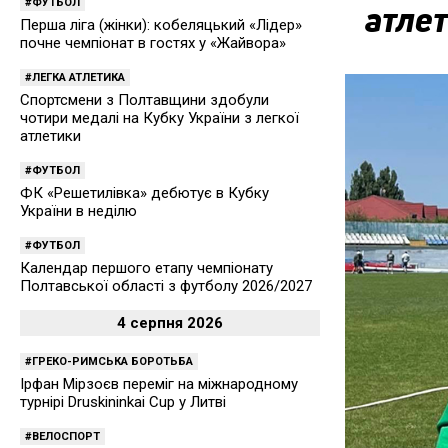
ФУТБОЛ
атле
Перша ліга (жінки): кобеляцький «Лідер»
почне чемпіонат в гостях у «Жайвора»
ЛЕГКА АТЛЕТИКА
Спортсмени з Полтавщини здобули
чотири медалі на Кубку України з легкої
атлетики
ФУТБОЛ
ФК «Решетилівка» дебютує в Кубку
України в неділю
ФУТБОЛ
Календар першого етапу чемпіонату
Полтавської області з футболу 2026/2027
4 серпня 2026
ГРЕКО-РИМСЬКА БОРОТЬБА
Ірфан Мірзоєв переміг на міжнародному
турнірі Druskininkai Cup у Литві
ВЕЛОСПОРТ