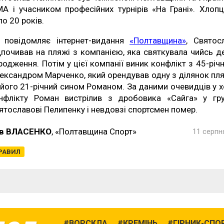
А і учасником професійних турнірів «На Грані». Хлопц
ло 20 років.
 повідомляє інтернет-видання
«Полтавщина»
, Святос
дпочивав на пляжі з компанією, яка святкувала чийсь д
родження. Потім у цієї компанії виник конфлікт з 45-річ
ександром Марченко, який орендував одну з ділянок пл
 його 21-річний сином Романом. За даними очевидців у х
нфлікту Роман вистрілив з дробовика «Сайга» у гр
ятославові Пелипенку і невдовзі спортсмен помер.
в ВЛАСЕНКО
, «Полтавщина Спорт»
11 серпня
ПРАВИЛ
ВОРСКЛА
КРЕМІНЬ
ГІРНИК-СПО