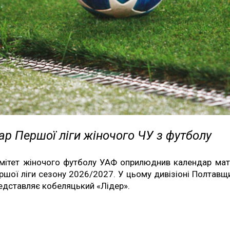
р Першої ліги жіночого ЧУ з футболу
мітет жіночого футболу УАФ оприлюднив календар мат
ршої ліги сезону 2026/2027. У цьому дивізіоні Полтавщ
едставляє кобеляцький «Лідер».