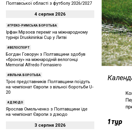
Полтавської області з футболу 2026/2027
4 серпня 2026
ГРЕКО-РИМСЬКА БОРОТЬБА
Ірфан Мірзоєв переміг на міжнародному
турнірі Druskininkai Cup у Литві
ВЕЛОСПОРТ
Богдан Говорун з Полтавщини здобув
«бронзу» на міжнародній велогонці
Memorial Alfredo Fornasiero
ВІЛЬНА БОРОТЬБА
Календа
Троє представників Полтавщини поїдуть
на чемпіонат Європи з вільної боротьби U-
20
Ко
Пе
ДЗЮДО
пр
Ярослав Омельченко з Полтавщини їде
на чемпіонат Європи з дзюдо
1 тур
3 серпня 2026