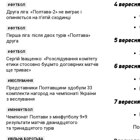
4 вересня
ФУТБОЛ
Друга ліга: «Полтава-2» не виграє і
опиняється на п’ятій сходинці
ФУТБОЛ
Перша ліга: після двох турів «Полтава»
5 вересня
друга
ФУТБОЛ
Сергій Іващенко: «Розслідування комітету
етики стосовно буцімто договірних матчів
6 вересня
ще триває»
ВЕСЛУВАННЯ
Представники Полтавщини здобули 33
комплекти нагород на чемпіонаті України
з веслування
7 вересня
МІНІФУТБОЛ
Чемпіонат Полтави з мініфутболу 9×9:
результати матчів дванадцятого
По
та тринадцятого турів
ВІЛЬНА БОРОТЬБА