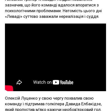
зазначив, що його команді вдалося впоратися з
психологічними проблемами. Натомість цього дні
«Леваді» суттєво заважали нереалізація і суддя.
Олексій Луценко у свою чергу похвалив свою
команду і підтримав голкіпера Давида Елбакідзе,
який пропустив м’яко кажучи необов’язковий гол.