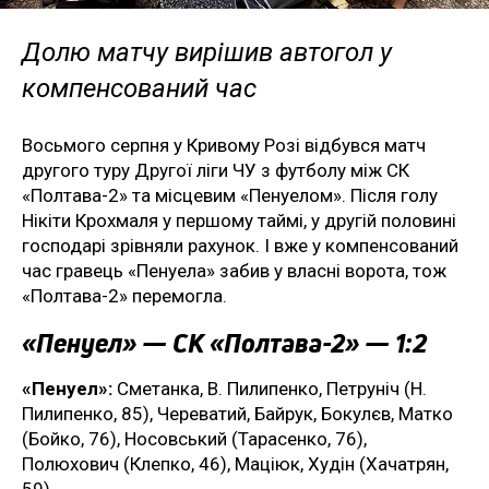
Долю матчу вирішив автогол у
компенсований час
Восьмого серпня у Кривому Розі відбувся матч
другого туру Другої ліги ЧУ з футболу між СК
«Полтава-2» та місцевим «Пенуелом». Після голу
Нікіти Крохмаля у першому таймі, у другій половині
господарі зрівняли рахунок. І вже у компенсований
час гравець «Пенуела» забив у власні ворота, тож
«Полтава-2» перемогла.
«Пенуел» — СК «Полтава-2» — 1:2
«Пенуел»:
Сметанка, В. Пилипенко, Петруніч (Н.
Пилипенко, 85), Череватий, Байрук, Бокулєв, Матко
(Бойко, 76), Носовський (Тарасенко, 76),
Полюхович (Клепко, 46), Маціюк, Худін (Хачатрян,
59).