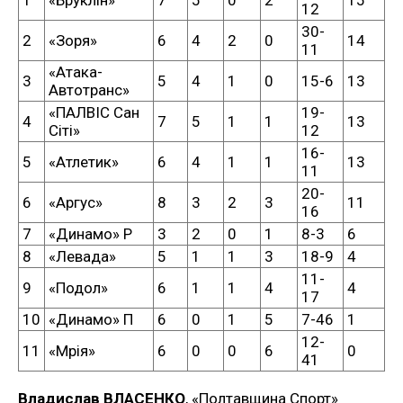
12
30-
2
«Зоря»
6
4
2
0
14
11
«Атака-
3
5
4
1
0
15-6
13
Автотранс»
«ПАЛВІС Сан
19-
4
7
5
1
1
13
Сіті»
12
16-
5
«Атлетик»
6
4
1
1
13
11
20-
6
«Аргус»
8
3
2
3
11
16
7
«Динамо» Р
3
2
0
1
8-3
6
8
«Левада»
5
1
1
3
18-9
4
11-
9
«Подол»
6
1
1
4
4
17
10
«Динамо» П
6
0
1
5
7-46
1
12-
11
«Мрія»
6
0
0
6
0
41
Владислав ВЛАСЕНКО
, «Полтавщина Спорт»