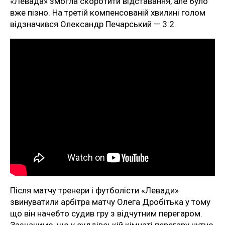
«Левада» змогла скоротити відставання, але було
вже пізно. На третій компенсованій хвилині голом
відзначився Олександр Печарський — 3:2.
Після матчу тренери і футболісти «Левади»
звинуватили арбітра матчу Олега Дробітька у тому
що він начебто судив гру з відчутним перегаром.
Зазначимо, що у суддівській кімнаті перегару чутно