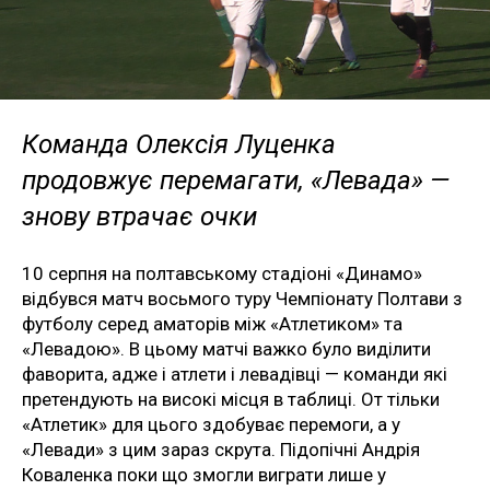
Команда Олексія Луценка
продовжує перемагати, «Левада» —
знову втрачає очки
10 серпня на полтавському стадіоні «Динамо»
відбувся матч восьмого туру Чемпіонату Полтави з
футболу серед аматорів між «Атлетиком» та
«Левадою». В цьому матчі важко було виділити
фаворита, адже і атлети і левадівці — команди які
претендують на високі місця в таблиці. От тільки
«Атлетик» для цього здобуває перемоги, а у
«Левади» з цим зараз скрута. Підопічні Андрія
Коваленка поки що змогли виграти лише у