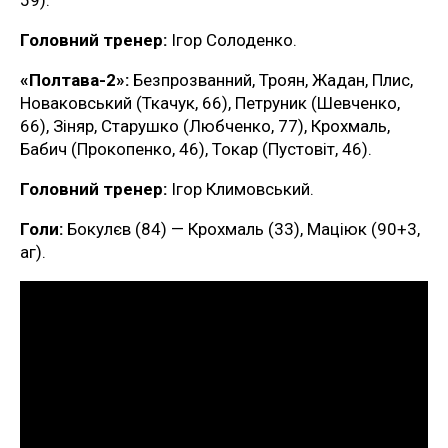
Головний тренер:
Ігор Солоденко.
«Полтава-2»:
Безпрозванний, Троян, Жадан, Плис,
Новаковський (Ткачук, 66), Петруник (Шевченко,
66), Зіняр, Старушко (Любченко, 77), Крохмаль,
Бабич (Прокопенко, 46), Токар (Пустовіт, 46).
Головний тренер:
Ігор Климовський.
Голи:
Бокулєв (84) — Крохмаль (33), Маціюк (90+3,
аг).