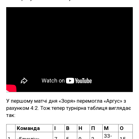
У першому матчі дня «Зоря» перемогла «Аргус» з
рахунком 4:2. Тож тепер турнірна таблиця виглядає
так:
Команда
І
В
Н
П
М
О
33-
1
«Бруклін»
7
5
0
2
15