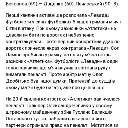
Безсонов (69) — Даценко (60), Печарський (90+3).
Перші хвилини активніше розпочала «Левада».
Футболісти у синіх футболках більше тримали м’яч і
бігли в атаку. При цьому захисники «Атлетика» не
давали їм бити по воротах і небезпечно
контратакували. Проте перший конкретний удар по
воротах принесла якраз контратака «Левади». Сол
Ламіне пробивав у рамку, на шляху м’яча встав
захисник «Атлетика». Футболісти «Левади» в один
голос заявили, що м’яч влучив атлетові в руку і
вимагали пенальті. Проте арбітр матчу Олег
Дробітько був іншої думки. Претензій до судді в
цьому матчі буде багато, але про це пізніше.
На 20-й хвилині контратака «Атлетика» закінчилася
пенальті. Голкіпер Олександр Непийко у своєму
штрафному майданчику збив Руслана Балакшія.
Останнього тут же забрали в лікарню, а його
партнери отримали право на пенальті. Мститися за