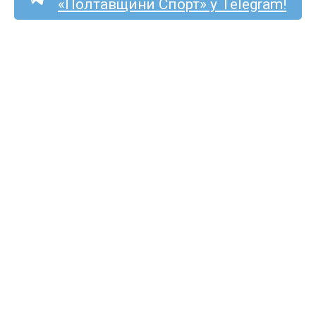
«Полтавщини Спорт» у Telegram!
«Олімпія» з Савинців
розгромила полтавську
«Колос Академію» U-19