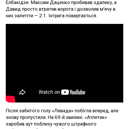
Елбакідзе. Максим Даценко пробивав здалеку, а
Давид просто втратив ворота і дозволив м’ячу в
них залетіти — 2:1. Інтрига повертається.
Після забитого голу «Левада» побігла вперед, але
знову пропустила. На 69-й хвилині. «Атлетик»
заробив аут поблизу чужого штрафного