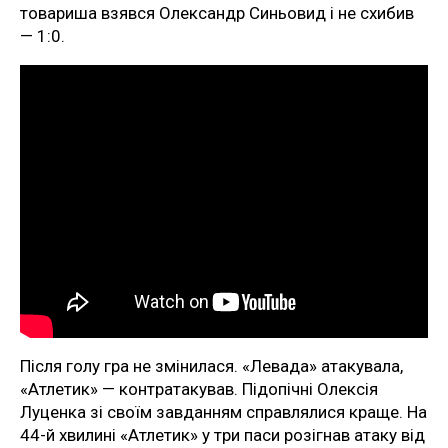
товариша взявся Олександр Синьовид і не схибив
— 1:0.
Після голу гра не змінилася. «Левада» атакувала,
«Атлетик» — контратакував. Підопічні Олексія
Луценка зі своїм завданням справлялися краще. На
44-й хвилині «Атлетик» у три паси розігнав атаку від