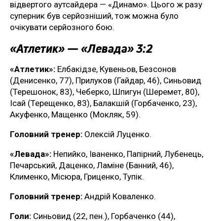
відвертого аутсайдера — «Динамо». Цього ж разу
суперник був серйозніший, тож можна було
очікувати серйозного бою.
«Атлетик» — «Левада» 3:2
«Атлетик»:
Елбакідзе, Кувеньов, Безсонов
(Денисенко, 77), Прилуков (Гайдар, 46), Синьовид
(Терешонок, 83), Чеберко, Шпигун (Шеремет, 80),
Ісай (Терещенко, 83), Балакшій (Горбаченко, 23),
Акуфенко, Мащенко (Мокляк, 59).
Головний тренер:
Олексій Луценко.
«Левада»:
Непийко, Іваненко, Папірний, Лубенець,
Печарський, Даценко, Ламіне (Банний, 46),
Клименко, Місюра, Гриценко, Тупік.
Головний тренер:
Андрій Коваленко.
Голи:
Синьовид (22, пен.), Горбаченко (44),