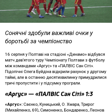
Сонячні здобули важливі очки у
боротьбі за чемпіонство
16 серпня у Полтаві на стадіоні «Динамо» відбувся
матч дев’ятого туру Чемпіонату Полтави з футболу
між командами «Аргус» та «ПАЛВІС Сан Сіті».
Підопічні Олега Буйдіна відкрили рахунок у другому
таймі, але в останню десятихвилинку примудрилися
тричі пропустити і у підсумку програли.
«Аргус» — «ПАЛВІС Сан Сіті» 1:3
«Аргус»:
Саєнко, Куницький, О. Хмара, Трирог
(Михайленко, 69), Симоненко, Бондаренко, Леонов