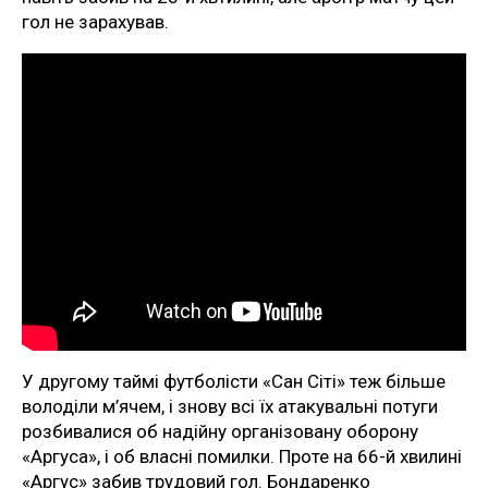
гол не зарахував.
У другому таймі футболісти «Сан Сіті» теж більше
володіли м’ячем, і знову всі їх атакувальні потуги
розбивалися об надійну організовану оборону
«Аргуса», і об власні помилки. Проте на 66-й хвилині
«Аргус» забив трудовий гол. Бондаренко