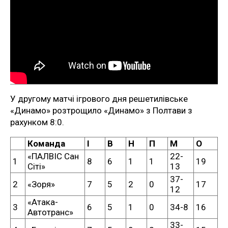
У другому матчі ігрового дня решетилівське
«Динамо» розтрощило «Динамо» з Полтави з
рахунком 8:0.
Команда
І
В
Н
П
М
О
«ПАЛВІС Сан
22-
1
8
6
1
1
19
Сіті»
13
37-
2
«Зоря»
7
5
2
0
17
12
«Атака-
3
6
5
1
0
34-8
16
Автотранс»
33-