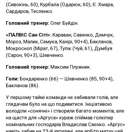
(Сивокінь, 60), Курбала (Одарюк, 60), Є. Хмара,
Сардаров, Тесленко.
Головний тренер:
Олег Буйдін.
«ПАЛВІС Сан Сіті»:
Караван, Савенко, Демчук,
Мороз, Малик, Семука, Кахірі, 90+4), Бакланов,
Мокросноп (Мірат, 67), Тупік (Чуй, 61), Думбуя
(Сарон, 90+3), Шевченко.
Головний тренер:
Максим Плужник.
Голи:
Бондаренко (66) — Шевченко (85, 90+4),
Бакланов (86).
У першому таймі команди не забивали голів, але
глядачам було на що подивитися. Ініціативою
володіли «сонячні» і створили багато моментів, але
на щастя для «Аргуса» кураж спіймав голкіпер
номінальних господарів Владислав Саєнко. «Аргус»
навіть забив на 23-й хвтилині, але арбітр матчу цей