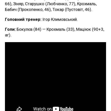
66), Зіняр, Старушко (Любченко, 77), Крохмаль,
Бабич (Прокопенко, 46), Токар (Пустовіт, 46).
Головний тренер:
Ігор Климовський.
Голи:
Бокулєв (84) — Крохмаль (33), Маціюк (90+3,
аг).