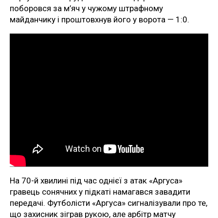
поборовся за м’яч у чужому штрафному
майданчику і проштовхнув його у ворота — 1:0.
На 70-й хвилині під час однієї з атак «Аргуса»
гравець сонячних у підкаті намагався завадити
передачі. Футболісти «Аргуса» сигналізували про те,
що захисник зіграв рукою, але арбітр матчу