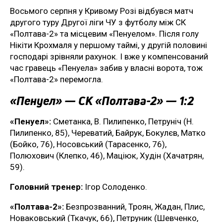
Восьмого серпня у Кривому Розі відбувся матч
другого туру Другої ліги ЧУ з футболу між СК
«Полтава-2» та місцевим «Пенуелом». Після голу
Нікіти Крохмаля у першому таймі, у другій половині
господарі зрівняли рахунок. І вже у компенсований
час гравець «Пенуела» забив у власні ворота, тож
«Полтава-2» перемогла.
«Пенуел» — СК «Полтава-2» — 1:2
«Пенуел»:
Сметанка, В. Пилипенко, Петруніч (Н.
Пилипенко, 85), Череватий, Байрук, Бокулєв, Матко
(Бойко, 76), Носовський (Тарасенко, 76),
Полюхович (Клепко, 46), Маціюк, Худін (Хачатрян,
59).
Головний тренер:
Ігор Солоденко.
«Полтава-2»:
Безпрозванний, Троян, Жадан, Плис,
Новаковський (Ткачук, 66), Петруник (Шевченко,