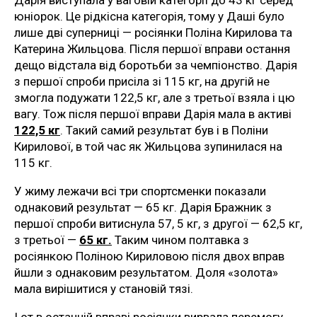
юніорок. Це рідкісна категорія, тому у Даші було
лише дві суперниці — росіянки Поліна Кирилова та
Катерина Жильцова. Після першої вправи остання
дещо відстала від боротьби за чемпіонство. Дарія
з першої спроби присіла зі 115 кг, на другій не
змогла подужати 122,5 кг, але з третьої взяла і цю
вагу. Тож після першої вправи Дарія мала в активі
122,5 кг
. Такий самий результат був і в Поліни
Кирилової, в той час як Жильцова зупинилася на
115 кг.
У жиму лежачи всі три спортсменки показали
однаковий результат — 65 кг. Дарія Бражник з
першої спроби витиснула 57, 5 кг, з другої — 62,5 кг,
з третьої —
65 кг.
Таким чином полтавка з
росіянкою Поліною Кириловою після двох вправ
йшли з однаковим результатом. Доля «золота»
мала вирішитися у становій тязі.
І от в останній вправі росіянки вирвала перемогу,