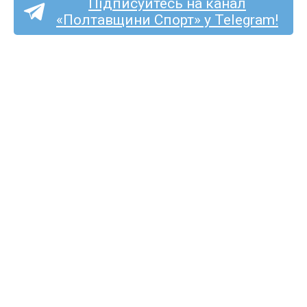
Підписуйтесь на канал
«Полтавщини Спорт» у Telegram!
Перша ліга (жінки):
кобеляцький «Лідер»
почне чемпіонат в гостях
у «Жайвора»