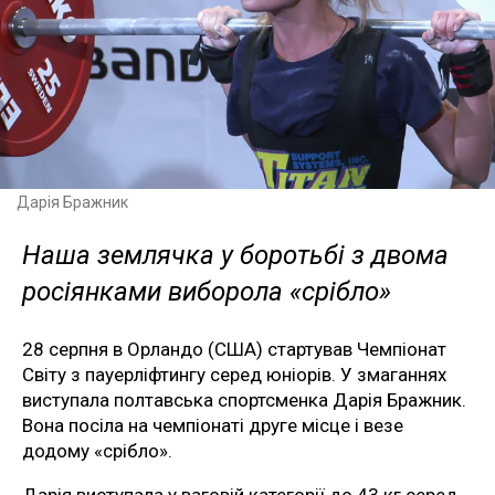
Дарія Бражник
Наша землячка у боротьбі з двома
росіянками виборола «срібло»
28 серпня в Орландо (США) стартував Чемпіонат
Світу з пауерліфтингу серед юніорів. У змаганнях
виступала полтавська спортсменка Дарія Бражник.
Вона посіла на чемпіонаті друге місце і везе
додому «срібло».
Дарія виступала у ваговій категорії до 43 кг серед