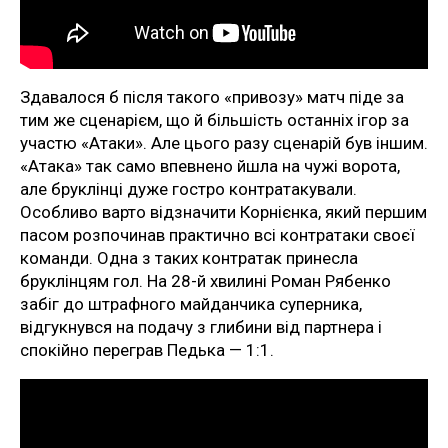
Здавалося б після такого «привозу» матч піде за
тим же сценарієм, що й більшість останніх ігор за
участю «Атаки». Але цього разу сценарій був іншим.
«Атака» так само впевнено йшла на чужі ворота,
але бруклінці дуже гостро контратакували.
Особливо варто відзначити Корнієнка, який першим
пасом розпочинав практично всі контратаки своєї
команди. Одна з таких контратак принесла
бруклінцям гол. На 28-й хвилині Роман Рябенко
забіг до штрафного майданчика суперника,
відгукнувся на подачу з глибини від партнера і
спокійно переграв Педька — 1:1.