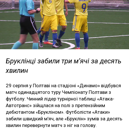
Бруклінці забили три м’ячі за десять
хвилин
29 серпня у Полтаві на стадіоні «Динамо» відбувся
матч одинадцятого туру Чемпіонату Полтави з
футболу. Чинний лідер турнірної таблиці «Атака-
Автотранс» зійщлася на полі з претензійним
дебютантом «Брукліном». Футболісти «Атаки»
забили швидкий м’яч, але «Бруклін» зумів за десять
хвилин перевернути матч з ніг на голову.