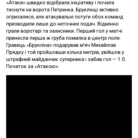
«Атака» швидко відібрала ініціативу і почала
тиснути на ворота Петренка. Бруклінці активно
огризалися, але атакувальні потуги обох команд
призводили лише до неточних подач. Відмінно
грали воротарі та захисники. Перший гол у матчі
принесла перша ж груба помилка в центрі поля.
Гравець «Брукліна» подарував м’яч Михайлові
Прядку і той пройшовши кілька метрів, увійшов у
штрафний майданчик суперника і забив гол — 1:0.
Початок за «Атакою».