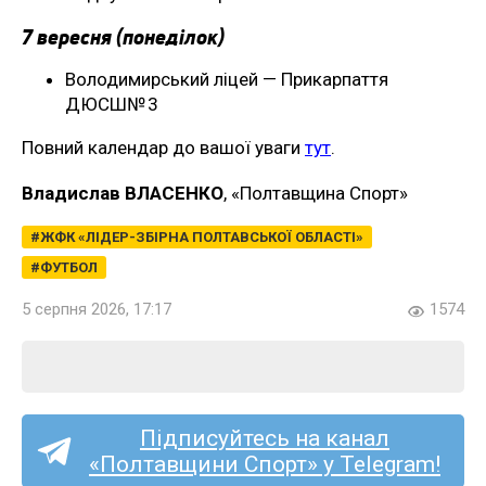
7 вересня (понеділок)
Володимирський ліцей — Прикарпаття
ДЮСШ№ 3
Повний календар до вашої уваги
тут
.
Владислав ВЛАСЕНКО
, «Полтавщина Спорт»
ЖФК «ЛІДЕР-ЗБІРНА ПОЛТАВСЬКОЇ ОБЛАСТІ»
ФУТБОЛ
5 серпня 2026, 17:17
1574
Підписуйтесь на канал
«Полтавщини Спорт» у Telegram!