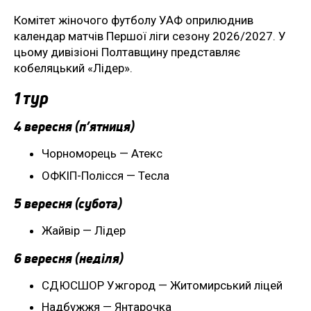
Комітет жіночого футболу УАФ оприлюднив
календар матчів Першої ліги сезону 2026/2027. У
цьому дивізіоні Полтавщину представляє
кобеляцький «Лідер».
1 тур
4 вересня (п’ятниця)
Чорноморець — Атекс
ОФКІП-Полісся — Тесла
5 вересня (субота)
Жайвір — Лідер
6 вересня (неділя)
СДЮСШОР Ужгород — Житомирський ліцей
Надбужжя — Янтарочка