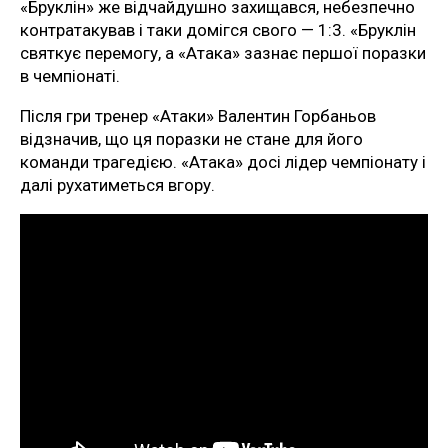
«Бруклін» же відчайдушно захищався, небезпечно
контратакував і таки домігся свого — 1:3. «Бруклін
святкує перемогу, а «Атака» зазнає першої поразки
в чемпіонаті.
Після гри тренер «Атаки» Валентин Горбаньов
відзначив, що ця поразки не стане для його
команди трагедією. «Атака» досі лідер чемпіонату і
далі рухатиметься вгору.