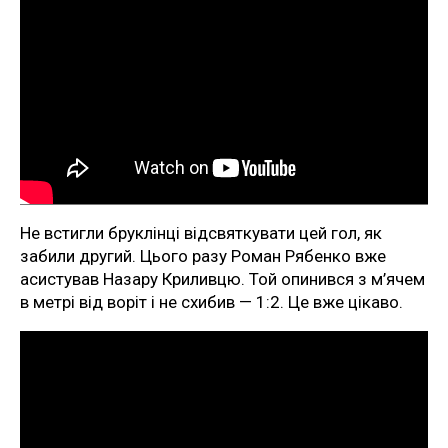
Не встигли бруклінці відсвяткувати цей гол, як
забили другий. Цього разу Роман Рябенко вже
асистував Назару Криливцю. Той опинився з м’ячем
в метрі від воріт і не схибив — 1:2. Це вже цікаво.