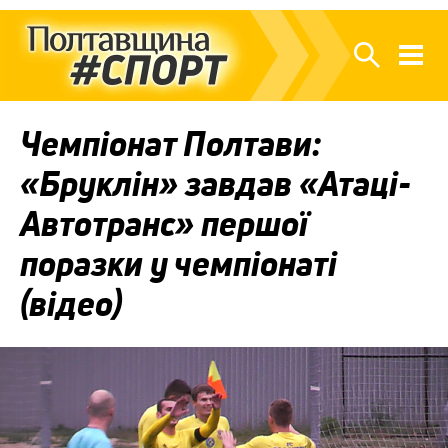
Чемпіонат Полтави:
«Бруклін» завдав «Атаці-
Автотранс» першої
поразки у чемпіонаті
(відео)