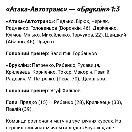
«Атака-Автотранс» — «Бруклін» 1:3
«Атака-Автотранс»:
Педько, Бірюк, Черняк,
Радченко, Голованьов (Воронкін, 46), Деріченко,
Куімов, Мілько, Михайленко, Тарчуков, 22), Швидкий
(Абазов, 46), Прядко.
Головний тренер:
Валентин Горбаньов.
«Бруклін»:
Петренко, Рябенко, Рукавиця,
Крилевець, Корнієнко, Токар, Макорін, Павлій,
Радевич, М. Петренко (Рева, 70), Щекальов.
Головний тренер:
Ягуф Халілов.
Голи:
Прядко (15) — Рябенко (28), Криливець (30),
Павлій (39).
Команди розпочали матч на зустрічних курсах. На
перших хвилинах м’ячем володів «Бруклін», але