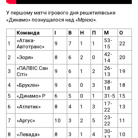
У першому матчі ігрового дня решетилівське
«Динамо» познущалося над «Мрією».
Команда
І
В
Н
П
М
О
«Атака-
53-
1
9
7
1
1
22
Автотранс»
15
42-
2
«Зоря»
8
6
2
0
20
14
«ПАЛВІС Сан
26-
3
9
6
1
2
19
Сіті»
13
38-
4
«Бруклін»
9
6
0
3
18
18
5
«Динамо» Р
6
5
0
1
31-5
15
17-
6
«Атлетик»
8
4
1
3
13
22
23-
7
«Аргус»
10
3
2
5
11
22
30-
8
«Левада»
8
3
1
4
10
17