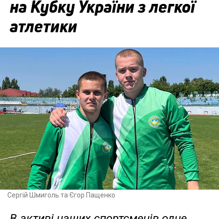
на Кубку України з легкої
атлетики
Сергій Шмиголь та Єгор Пащенко
В активі наших спортсменів одне