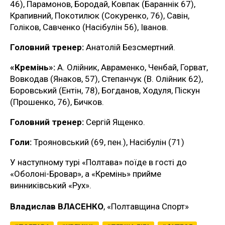
46), Парамонов, Бородай, Ковпак (Бараннік 67),
Крапивний, Покотилюк (Сокуренко, 76), Савін,
Голіков, Савченко (Насібулін 56), Іванов.
Головний тренер:
Анатолій Безсмертний.
«Кремінь»:
А. Олійник, Авраменко, Ченбай, Горват,
Вовкодав (Янаков, 57), Степанчук (В. Олійник 62),
Боровський (Ентін, 78), Богданов, Ходуля, Піскун
(Прошенко, 76), Бичков.
Головний тренер:
Сергій Ященко.
Голи:
Трояновський (69, пен.), Насібулін (71)
У наступному турі «Полтава» поїде в гості до
«Оболоні-Бровар», а «Кремінь» прийме
винниківський «Рух».
Владислав ВЛАСЕНКО
, «Полтавщина Спорт»