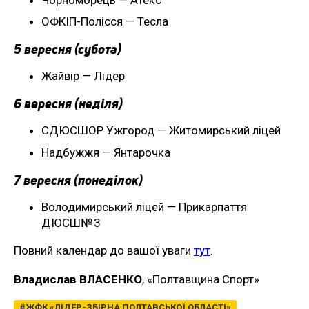
ОФКІП-Полісся — Тесла
5 вересня (субота)
Жайвір — Лідер
6 вересня (неділя)
СДЮСШОР Ужгород — Житомирський ліцей
Надбужжя — Янтарочка
7 вересня (понеділок)
Володимирський ліцей — Прикарпаття
ДЮСШ№ 3
Повний календар до вашої уваги
тут
.
Владислав ВЛАСЕНКО
, «Полтавщина Спорт»
ЖФК «ЛІДЕР-ЗБІРНА ПОЛТАВСЬКОЇ ОБЛАСТІ»