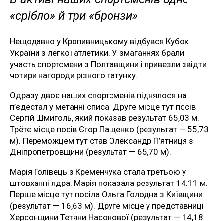
«срібло» й три «бронзи»
Нещодавно у Кропивницькому відбувся Кубок
України з легкої атлетики. У змаганнях брали
участь спортсмени з Полтавщини і привезли звідти
чотири нагороди різного гатунку.
Одразу двоє наших спортсменів піднялося на
п’єдестал у метанні списа. Друге місце тут посів
Сергій Шмиголь, який показав результат 65,03 м.
Трётє місце посів Єгор Пащенко (результат — 55,73
м). Переможцем тут став Олександр П’ятниця з
Дніпропетровщини (результат — 65,70 м).
Марія Голівець з Кременчука стала третьою у
штовханні ядра. Марія показала результат 14.11 м.
Перше місце тут посіла Ольга Голодна з Київщини
(результат — 16,63 м). Друге місце у представниці
Херсонщини Тетяни Насонової (результат — 14,18