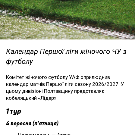
Календар Першої ліги жіночого ЧУ з
футболу
Комітет жіночого футболу УАФ оприлюднив
календар матчів Першої ліги сезону 2026/2027. У
цьому дивізіоні Полтавщину представляє
кобеляцький «Лідер».
1 тур
4 вересня (п’ятниця)
Чорноморець — Атекс