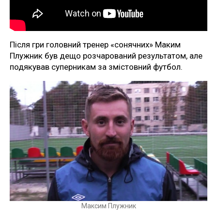
Після гри головний тренер «сонячних» Маким
Плужник був дещо розчарований результатом, але
подякував суперникам за змістовний футбол.
Максим Плужник