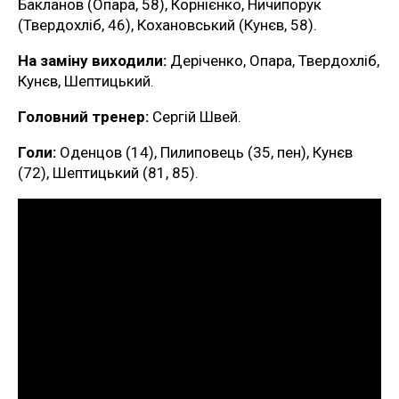
Бакланов (Опара, 58), Корнієнко, Ничипорук
(Твердохліб, 46), Кохановський (Кунєв, 58).
На заміну виходили:
Деріченко, Опара, Твердохліб,
Кунєв, Шептицький.
Головний тренер:
Сергій Швей.
Голи:
Оденцов (14), Пилиповець (35, пен), Кунєв
(72), Шептицький (81, 85).