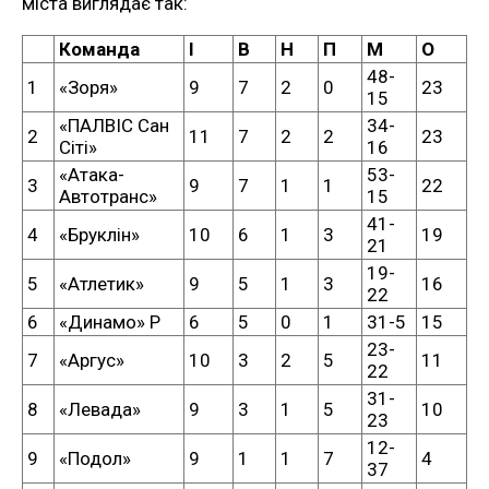
міста виглядає так:
Команда
І
В
Н
П
М
О
48-
1
«Зоря»
9
7
2
0
23
15
«ПАЛВІС Сан
34-
2
11
7
2
2
23
Сіті»
16
«Атака-
53-
3
9
7
1
1
22
Автотранс»
15
41-
4
«Бруклін»
10
6
1
3
19
21
19-
5
«Атлетик»
9
5
1
3
16
22
6
«Динамо» Р
6
5
0
1
31-5
15
23-
7
«Аргус»
10
3
2
5
11
22
31-
8
«Левада»
9
3
1
5
10
23
12-
9
«Подол»
9
1
1
7
4
37