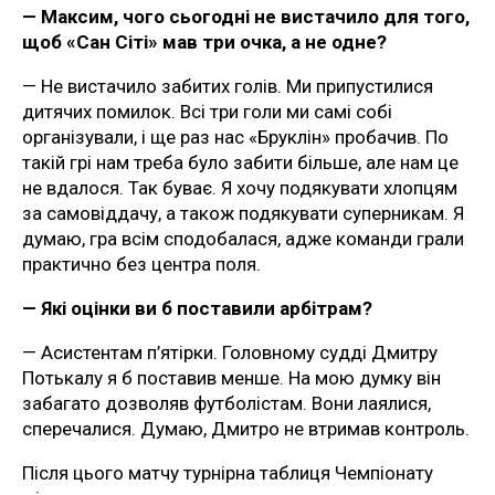
— Максим, чого сьогодні не вистачило для того,
щоб «Сан Сіті» мав три очка, а не одне?
— Не вистачило забитих голів. Ми припустилися
дитячих помилок. Всі три голи ми самі собі
організували, і ще раз нас «Бруклін» пробачив. По
такій грі нам треба було забити більше, але нам це
не вдалося. Так буває. Я хочу подякувати хлопцям
за самовіддачу, а також подякувати суперникам. Я
думаю, гра всім сподобалася, адже команди грали
практично без центра поля.
— Які оцінки ви б поставили арбітрам?
— Асистентам п’ятірки. Головному судді Дмитру
Потькалу я б поставив менше. На мою думку він
забагато дозволяв футболістам. Вони лаялися,
сперечалися. Думаю, Дмитро не втримав контроль.
Після цього матчу турнірна таблиця Чемпіонату