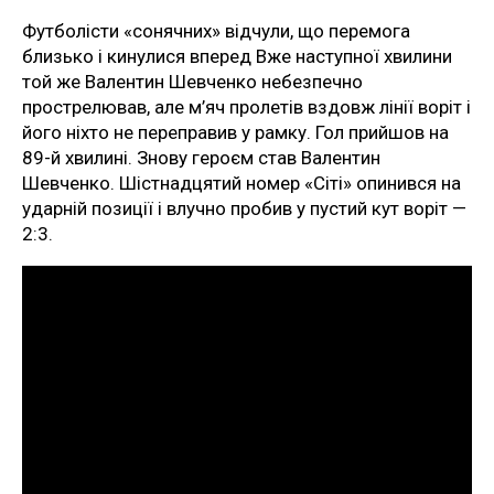
Футболісти «сонячних» відчули, що перемога
близько і кинулися вперед Вже наступної хвилини
той же Валентин Шевченко небезпечно
прострелював, але м’яч пролетів вздовж лінії воріт і
його ніхто не переправив у рамку. Гол прийшов на
89-й хвилині. Знову героєм став Валентин
Шевченко. Шістнадцятий номер «Сіті» опинився на
ударній позиції і влучно пробив у пустий кут воріт —
2:3.