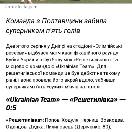
Фото з Instagram
Команда з Полтавщини забила
суперникам п’ять голів
Дев’ятого серпня у Дніпрі на стадіоні «Олімпійські
резерви» відбувся матч кваліфікаційного раунду
Кубка України з футболу між «Решетилівкою» та
місцевою командою «Ukrainian Team». Для
решетилівської команди це був дебют на такому
рівні, і вона провела його вкрай вдало, забивши
суперникам п’ять «сухих» м’ячів на їх полі.
«Ukrainian Team» — «Решетилівка» —
0:5
«Решетилівка»:
Попов, Ходуля, Черниш, Вовкодав,
Оденцов, Дудка, Пилиповець (Деріченко, 80),