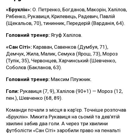
«Бруклін»:
О. Петренко, Богданов, Макорін, Халілов,
Рябенко, Рукавиця, Крилевець, Радевич, Павлій
(Щекальов, 70), тининник, Передерій (Варданія, 64).
Головний тренер:
Ягуф Халілов.
«Сан Сіті»:
Караван, Савенков (Думбуя, 71),
Демчук, Жила, Малик, Семука (Ярош, 73), Мороз
(Тупік, 35), Червонцев, Харчинський (Шевченко,
Соболєв (Бакланов, 63).
Головний тренер:
Максим Плужник.
Голи:
Рукавиця (7, 9), Халілов (90+1) — Мороз (12,
пен.), Шевченко (68, 89).
Команди почали з місця в кар’єр. Точніше розпочав
«Бруклін». Микита Рукавиця на сьомій та дев’ятій
хвилині забив два голи. А через три хвилини
футболісти «Сан Сіті» заробили право на пенальті