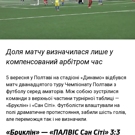
Доля матчу визначилася лише у
компенсований арбітром час
5 вересня у Полтаві на стадіоні «Динамо» відбувся
матч дванадцятого туру Чемпіонату Полтави з
футболу серед аматорів. Між собою зустрілися
команди з верхньої частини турнірної таблиці —
«Бруклін» і «Сан Сіті». Футболісти влаштували на
полі драматичне протистояння, забили шість голів,
але переможця так і не визначили.
«Бруклін» — «ПАЛВІС Сан Сіті» 3:3