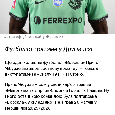
Фото з офіційного сайту «Ворскли»
Футболіст гратиме у Другій лізі
Ще один колишній футболіст «Ворскли» Принс
Чібуезе знайшов собі нову команду. Нігерієць
виступатиме за «Скалу 1911» зі Стрию.
Принс Чібуезе Чісом у своїй кар’єрі грав за
«Миколаїв» та «Гірник-Спорт» з Горішніх Плавнів. Ну
і його останньою командою була полтавська
«Ворскла», у складі якої він зіграв 26 матчів у
Першій лізі 2025/2026.