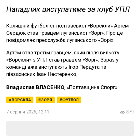
Нападник виступатиме за клуб УПЛ
Колишній футболіст полтавської «Ворскли» Артём
Сердюк став гравцем луганської «Зорі». Про це
повідомляє пресслужба луганського «Зорі».
Артём став трётім гравцем, який після вильоту
«Ворскли» з УПЛ став гравцем «Зорі». Зараз у
команді вже виступають Ігор Пердута та
півзахисник Іван Нестеренко.
Владислав ВЛАСЕНКО
, «Полтавщина Спорт»
ВОРСКЛА
ЗОРЯ
ФУТБОЛ
7 серпня 2026, 12:11
879