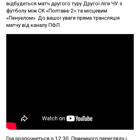
відбудеться матч другого туру Другої ліги ЧУ з
футболу між СК «Полтава-2» та місцевим
«Пенуелом». До вашої уваги пряма трансляція
матчу від каналу ПФЛ.
Гра розпочнеться о 12:30. Приємного перегляду і