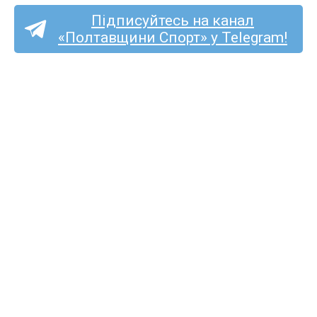
Підписуйтесь на канал
«Полтавщини Спорт» у Telegram!
«Полтаву» та «Фенікс-
Маріуполь» судитиме
Сергій Подригуля
з Луцька