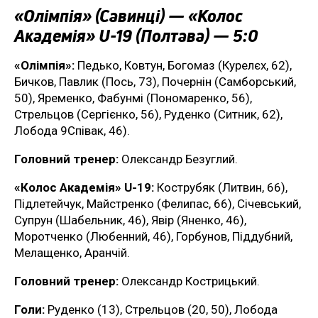
«Олімпія» (Савинці) — «Колос
Академія» U-19 (Полтава) — 5:0
«Олімпія»:
Педько, Ковтун, Богомаз (Курелєх, 62),
Бичков, Павлик (Пось, 73), Почернін (Самборський,
50), Яременко, Фабунмі (Пономаренко, 56),
Стрельцов (Сергієнко, 56), Руденко (Ситник, 62),
Лобода 9Співак, 46).
Головний тренер:
Олександр Безуглий.
«Колос Академія» U-19:
Кострубяк (Литвин, 66),
Підлетейчук, Майстренко (Фелипас, 66), Січевський,
Супрун (Шабельник, 46), Явір (Яненко, 46),
Моротченко (Любенний, 46), Горбунов, Піддубний,
Мелащенко, Аранчій.
Головний тренер:
Олександр Кострицький.
Голи:
Руденко (13), Стрельцов (20, 50), Лобода