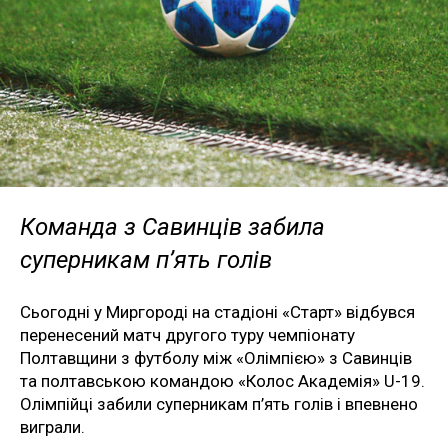
Команда з Савинців забила
суперникам п’ять голів
Сьогодні у Миргороді на стадіоні «Старт» відбувся
перенесений матч другого туру чемпіонату
Полтавщини з футболу між «Олімпією» з Савинців
та полтавською командою «Колос Академія» U-19.
Олімпійці забили суперникам п’ять голів і впевнено
виграли.