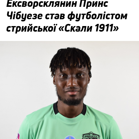
Ексворсклянин Принс
Чібуезе став футболістом
стрийської «Скали 1911»