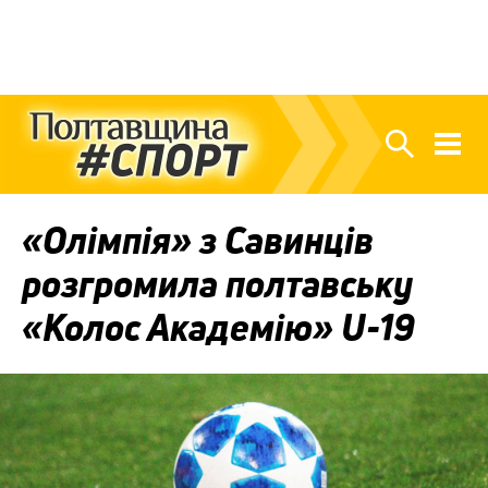
«Олімпія» з Савинців
розгромила полтавську
«Колос Академію» U-19