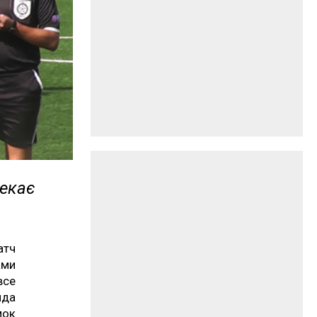
чекає
атч
ами
все
нда
мок