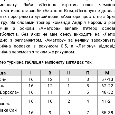
мпіонату. Якби «Легіон» втратив очки, чемпіо
томатично ставав би «Бастіон». Втім, «Легіону» не довел
віть перегравати аутсайдерів. «Аматор» просто не зібра
 гру. За словами тренер команди Андрія Нерозі, з різ
ичин з основи «Аматора» випали п’ятеро основ
тболістів, без яких не має сенсу виходити на «Легіо
ідно з регламентом, «Аматору» за неявку зараховуєт
хнічна поразка з рахунком 0:5, а «Легіону» відпові
хнічна перемога з таким же рахунком.
пер турнірна таблиця чемпіонату виглядає так:
нда
І
В
Н
П
М
он»
16
12
1
3
57-13
н»
16
12
1
3
62-22
-Ворскла»
16
11
0
5
48-32
-
16
10
2
4
41-21
ранс»
ївка Сан
16
9
0
7
35-38