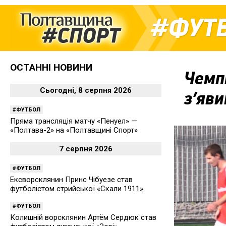
ФУТ
ОСТАННІ НОВИНИ
Чемп
Сьогодні, 8 серпня 2026
з’яви
ФУТБОЛ
Пряма трансляція матчу «Пенуел» —
«Полтава-2» на «Полтавщині Спорт»
7 серпня 2026
ФУТБОЛ
Ексворсклянин Принс Чібуезе став
футболістом стрийської «Скали 1911»
ФУТБОЛ
Колишній ворсклянин Артём Сердюк став