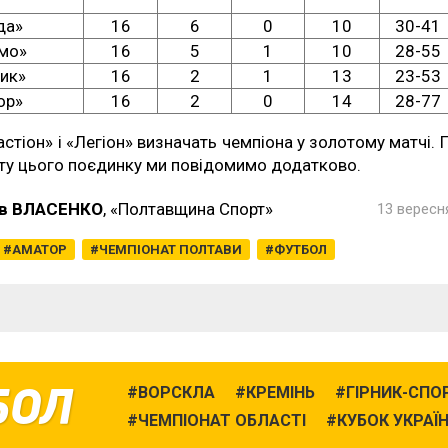
да»
16
6
0
10
30-41
мо»
16
5
1
10
28-55
ик»
16
2
1
13
23-53
ор»
16
2
0
14
28-77
астіон» і «Легіон» визначать чемпіона у золотому матчі. 
ту цього поєдинку ми повідомимо додатково.
в ВЛАСЕНКО
, «Полтавщина Спорт»
13 вересня
АМАТОР
ЧЕМПІОНАТ ПОЛТАВИ
ФУТБОЛ
БОЛ
ВОРСКЛА
КРЕМІНЬ
ГІРНИК-СПО
ЧЕМПІОНАТ ОБЛАСТІ
КУБОК УКРАЇ