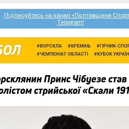
Підписуйтесь на канал «Полтавщини Спорт
Telegram!
БОЛ
ВОРСКЛА
КРЕМІНЬ
ГІРНИК-СПО
ЧЕМПІОНАТ ОБЛАСТІ
КУБОК УКРАЇ
рсклянин Принс Чібуезе став
лістом стрийської «Скали 19