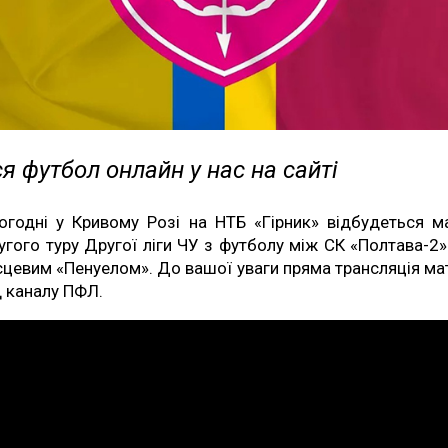
я футбол онлайн у нас на сайті
огодні у Кривому Розі на НТБ «Гірник» відбудеться м
угого туру Другої ліги ЧУ з футболу між СК «Полтава-2»
сцевим «Пенуелом». До вашої уваги пряма трансляція ма
д каналу ПФЛ.