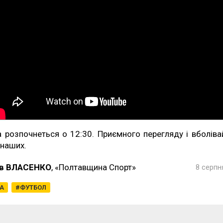
а розпочнеться о 12:30. Приємного перегляду і вболіва
 наших.
в ВЛАСЕНКО
, «Полтавщина Спорт»
8 серпн
ГА
ФУТБОЛ