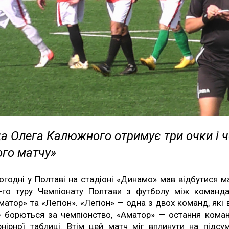
а Олега Калюжного отримує три очки і 
ого матчу»
огодні у Полтаві на стадіоні «Динамо» мав відбутися м
-го туру Чемпіонату Полтави з футболу між команд
матор» та «Легіон». «Легіон» — одна з двох команд, які 
 борються за чемпіонство, «Аматор» — остання кома
рнірної таблиці. Втім цей матч міг вплинути на підсу