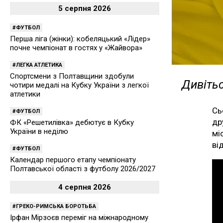
5 серпня 2026
ФУТБОЛ
Перша ліга (жінки): кобеляцький «Лідер»
почне чемпіонат в гостях у «Жайвора»
ЛЕГКА АТЛЕТИКА
Спортсмени з Полтавщини здобули
Дивітьс
чотири медалі на Кубку України з легкої
атлетики
Сь
ФУТБОЛ
др
ФК «Решетилівка» дебютує в Кубку
України в неділю
мі
ві
ФУТБОЛ
Календар першого етапу чемпіонату
Полтавської області з футболу 2026/2027
4 серпня 2026
ГРЕКО-РИМСЬКА БОРОТЬБА
Ірфан Мірзоєв переміг на міжнародному