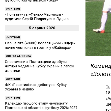
футболістом луганської «Зорі»
ФУТБОЛ
«Полтаву» та «Фенікс-Маріуполь»
судитиме Сергій Подригуля з Луцька
5 серпня 2026
ФУТБОЛ
Перша ліга (жінки): кобеляцький «Лідер»
почне чемпіонат в гостях у «Жайвора»
ЛЕГКА АТЛЕТИКА
Спортсмени з Полтавщини здобули
Команд
чотири медалі на Кубку України з легкої
атлетики
«Золот
ФУТБОЛ
ФК «Решетилівка» дебютує в Кубку
Сь
України в неділю
18
«А
ФУТБОЛ
Календар першого етапу чемпіонату
ще
Полтавської області з футболу 2026/2027
ту