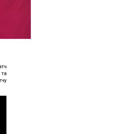
атч
 та
тчу