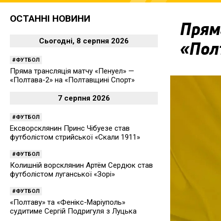
ОСТАННІ НОВИНИ
Прям
Сьогодні, 8 серпня 2026
«Пол
ФУТБОЛ
Пряма трансляція матчу «Пенуел» —
«Полтава-2» на «Полтавщині Спорт»
7 серпня 2026
ФУТБОЛ
Ексворсклянин Принс Чібуезе став
футболістом стрийської «Скали 1911»
ФУТБОЛ
Колишній ворсклянин Артём Сердюк став
футболістом луганської «Зорі»
ФУТБОЛ
«Полтаву» та «Фенікс-Маріуполь»
судитиме Сергій Подригуля з Луцька