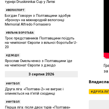
турнірі Druskininkai Cup у Литві
ВЕЛОСПОРТ
Богдан Говорун з Полтавщини здобув
«бронзу» на міжнародній велогонці
Memorial Alfredo Fornasiero
ВІЛЬНА БОРОТЬБА
Троє представників Полтавщини поїдуть
на чемпіонат Європи з вільної боротьби U-
20
ДЗЮДО
Ярослав Омельченко з Полтавщини їде
Гр
на чемпіонат Європи з дзюдо
за
3 серпня 2026
Владисла
ФУТБОЛ
Друга ліга: «Полтава-2» не виграє і
ДРУГА ЛІ
опиняється на п’ятій сходинці
ФУТБОЛ
Перша ліга: після двох турів «Полтава»