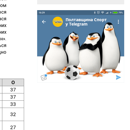
ном
ося
вся
них
них
н».
ься
дно
О
37
37
33
32
27