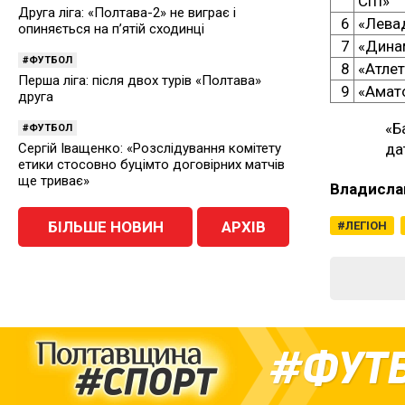
Сіті»
Друга ліга: «Полтава-2» не виграє і
6
«Лева
опиняється на п’ятій сходинці
7
«Дина
ФУТБОЛ
8
«Атлет
Перша ліга: після двох турів «Полтава»
9
«Амат
друга
«Б
ФУТБОЛ
Сергій Іващенко: «Розслідування комітету
да
етики стосовно буцімто договірних матчів
ще триває»
Владисла
БІЛЬШЕ НОВИН
АРХІВ
ЛЕГІОН
ФУТ