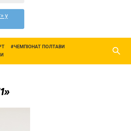
» у
РТ
ЧЕМПІОНАТ ПОЛТАВИ
НИ
11»