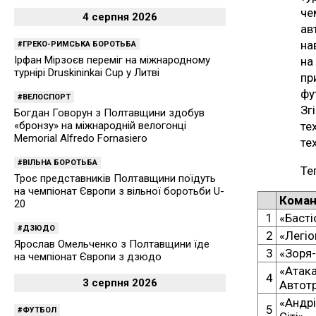
че
4 серпня 2026
ав
на
ГРЕКО-РИМСЬКА БОРОТЬБА
Ірфан Мірзоєв переміг на міжнародному
на
турнірі Druskininkai Cup у Литві
пр
фу
ВЕЛОСПОРТ
Зг
Богдан Говорун з Полтавщини здобув
«бронзу» на міжнародній велогонці
те
Memorial Alfredo Fornasiero
те
ВІЛЬНА БОРОТЬБА
Те
Троє представників Полтавщини поїдуть
на чемпіонат Європи з вільної боротьби U-
Кома
20
1
«Басті
ДЗЮДО
2
«Легіо
Ярослав Омельченко з Полтавщини їде
3
«Зоря
на чемпіонат Європи з дзюдо
«Атака
4
3 серпня 2026
Автот
«Андрі
5
ФУТБОЛ