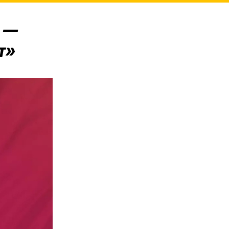
» —
т»