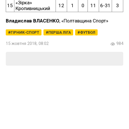
«Зірка»
15
12
1
0
11
6-31
3
Кропивницький
Владислав ВЛАСЕНКО
, «Полтавщина Спорт»
ГІРНИК-СПОРТ
ПЕРША ЛІГА
ФУТБОЛ
15 жовтня 2018, 08:02
984