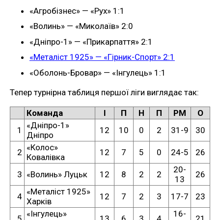
«Агробізнес» — «Рух» 1:1
«Волинь» — «Миколаїв» 2:0
«Дніпро-1» — «Прикарпаття» 2:1
«Металіст 1925» — «Гірник-Спорт» 2:1
«Оболонь-Бровар» — «Інгулець» 1:1
Тепер турнірна таблиця першої ліги виглядає так:
Команда
I
П
Н
П
РМ
О
«Дніпро-1»
1
12
10
0
2
31-9
30
Дніпро
«Колос»
2
12
7
5
0
24-5
26
Ковалівка
20-
3
«Волинь» Луцьк
12
8
2
2
26
13
«Металіст 1925»
4
12
7
2
3
17-7
23
Харків
«Інгулець»
16-
5
13
6
3
4
21