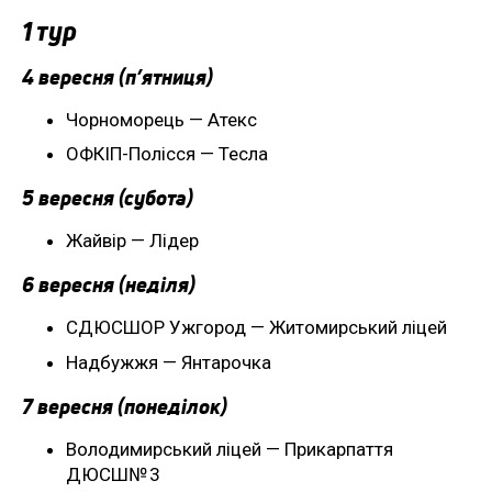
1 тур
4 вересня (п’ятниця)
Чорноморець — Атекс
ОФКІП-Полісся — Тесла
5 вересня (субота)
Жайвір — Лідер
6 вересня (неділя)
СДЮСШОР Ужгород — Житомирський ліцей
Надбужжя — Янтарочка
7 вересня (понеділок)
Володимирський ліцей — Прикарпаття
ДЮСШ№ 3