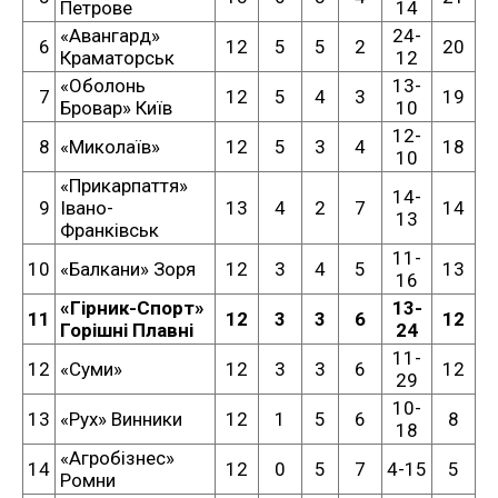
Петрове
14
«Авангард»
24-
6
12
5
5
2
20
Краматорськ
12
«Оболонь
13-
7
12
5
4
3
19
Бровар» Київ
10
12-
8
«Миколаїв»
12
5
3
4
18
10
«Прикарпаття»
14-
9
Івано-
13
4
2
7
14
13
Франківськ
11-
10
«Балкани» Зоря
12
3
4
5
13
16
«Гірник-Спорт»
13-
11
12
3
3
6
12
Горішні Плавні
24
11-
12
«Суми»
12
3
3
6
12
29
10-
13
«Рух» Винники
12
1
5
6
8
18
«Агробізнес»
14
12
0
5
7
4-15
5
Ромни