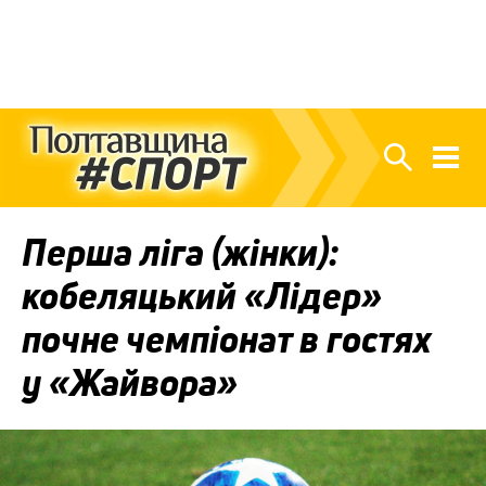
Перша ліга (жінки):
кобеляцький «Лідер»
почне чемпіонат в гостях
у «Жайвора»