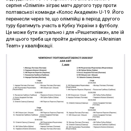
серпня «Олімпія» зіграє матч другого туру проти
полтавської команди «Колос Академія» U-19. Його
перенесли через те, що олімпійці в період другого
туру братимуть участь в Кубку України з футболу.
Це може бути актуально і для «Решетилівки», але їй
для цього треба ще пройти дніпровську «Ukrainian
Team» у кваліфікації.