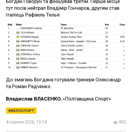
Богдан Говорун та фінішував трётім. Перше місце
тут посів нейтрал Владімір Гончаров, другим став
італієць Рафаель Телья.
До змагань Богдана готували тренери Олександр
та Роман Радченко.
Владислав ВЛАСЕНКО
, «Полтавщина Спорт»
ВЕЛОСПОРТ
4 серпня 2026, 15:14
802