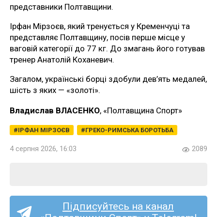
представники Полтавщини.
Ірфан Мірзоєв, який тренується у Кременчуці та
представляє Полтавщину, посів перше місце у
ваговій категорії до 77 кг. До змагань його готував
тренер Анатолій Коханевич.
Загалом, українські борці здобули дев’ять медалей,
шість з яких — «золоті».
Владислав ВЛАСЕНКО
, «Полтавщина Спорт»
ІРФАН МІРЗОЄВ
ГРЕКО-РИМСЬКА БОРОТЬБА
4 серпня 2026, 16:03
2089
Підписуйтесь на канал