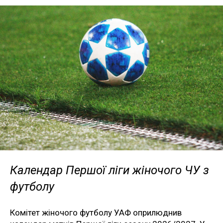
Календар Першої ліги жіночого ЧУ з
футболу
Комітет жіночого футболу УАФ оприлюднив