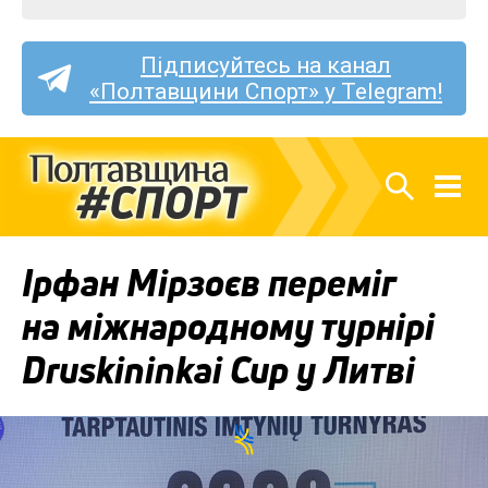
Підписуйтесь на канал
«Полтавщини Спорт» у Telegram!
Ірфан Мірзоєв переміг
на міжнародному турнірі
Druskininkai Cup у Литві