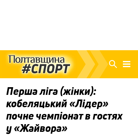
Перша ліга (жінки):
кобеляцький «Лідер»
почне чемпіонат в гостях
у «Жайвора»