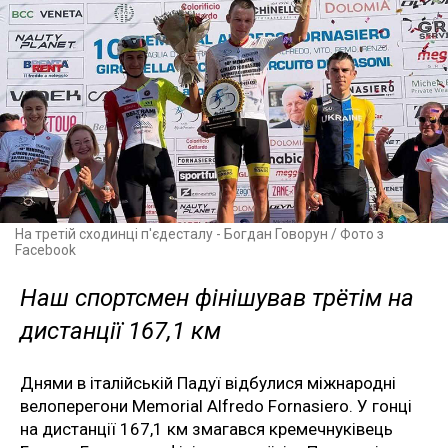
На третій сходинці п'єдесталу - Богдан Говорун / Фото з
Facebook
Наш спортсмен фінішував трётім на
дистанції 167,1 км
Днями в італійській Падуї відбулися міжнародні
велоперегони Memorial Alfredo Fornasiero. У гонці
на дистанції 167,1 км змагався кремечнуківець