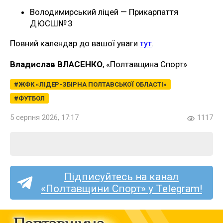
Володимирський ліцей — Прикарпаття
ДЮСШ№ 3
Повний календар до вашої уваги
тут
.
Владислав ВЛАСЕНКО
, «Полтавщина Спорт»
ЖФК «ЛІДЕР-ЗБІРНА ПОЛТАВСЬКОЇ ОБЛАСТІ»
ФУТБОЛ
5 серпня 2026, 17:17
1117
Підписуйтесь на канал
«Полтавщини Спорт» у Telegram!