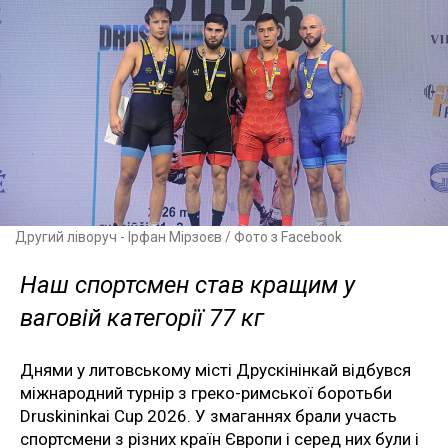
Другий ліворуч - Ірфан Мірзоєв / Фото з Facebook
Наш спортсмен став кращим у
ваговій категорії 77 кг
Днями у литовському місті Друскінінкай відбувся
міжнародний турнір з греко-римської боротьби
Druskininkai Cup 2026. У змаганнях брали участь
спортсмени з різних країн Європи і серед них були і