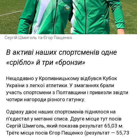
Сергій Шмиголь та Єгор Пащенко
В активі наших спортсменів одне
«срібло» й три «бронзи»
Нещодавно у Кропивницькому відбувся Кубок
України з легкої атлетики. У змаганнях брали
участь спортсмени з Полтавщини і привезли звідти
чотири нагороди різного гатунку.
Одразу двоє наших спортсменів піднялося на
п’єдестал у метанні списа. Друге місце тут посів
Сергій Шмиголь, який показав результат 65,03 м.
Трётє місце посів Єгор Пащенко (результат — 55,73