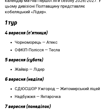
календар матчів Першої ліги сезону 2026/2027. У
цьому дивізіоні Полтавщину представляє
кобеляцький «Лідер».
1 тур
4 вересня (п’ятниця)
Чорноморець — Атекс
ОФКІП-Полісся — Тесла
5 вересня (субота)
Жайвір — Лідер
6 вересня (неділя)
СДЮСШОР Ужгород — Житомирський ліцей
Надбужжя — Янтарочка
7 вересня (понеділок)