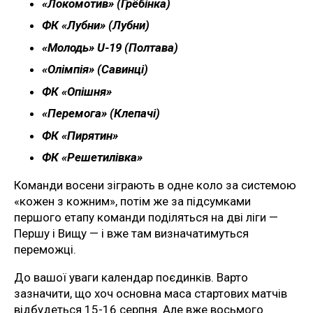
«Локомотив» (Грёбінка)
ФК «Лубни» (Лубни)
«Молодь» U-19 (Полтава)
«Олімпія» (Савинці)
ФК «Опішня»
«Перемога» (Клепачі)
ФК «Пирятин»
ФК «Решетилівка»
Команди восени зіграють в одне коло за системою
«кожен з кожним», потім же за підсумками
першого етапу команди поділяться на дві ліги —
Першу і Вищу — і вже там визначатимуться
переможці.
До вашої уваги календар поєдинків. Варто
зазначити, що хоч основна маса стартових матчів
відбудеться 15-16 серпня. Але вже восьмого