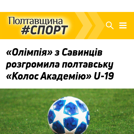
«Олімпія» з Савинців
розгромила полтавську
«Колос Академію» U-19