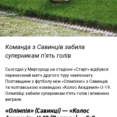
Команда з Савинців забила
суперникам п’ять голів
Сьогодні у Миргороді на стадіоні «Старт» відбувся
перенесений матч другого туру чемпіонату
Полтавщини з футболу між «Олімпією» з Савинців
та полтавською командою «Колос Академія» U-19.
Олімпійці забили суперникам п’ять голів і впевнено
виграли.
«Олімпія» (Савинці) — «Колос