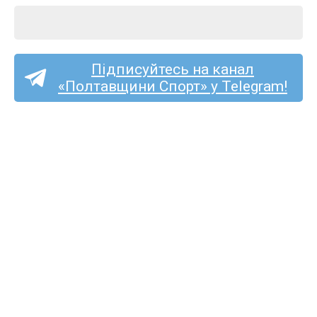
Підписуйтесь на канал
«Полтавщини Спорт» у Telegram!
Пряма трансляція матчу
«Пенуел» — «Полтава-2»
на «Полтавщині Спорт»