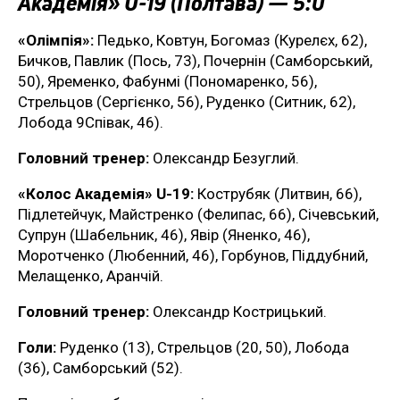
Академія» U-19 (Полтава) — 5:0
«Олімпія»:
Педько, Ковтун, Богомаз (Курелєх, 62),
Бичков, Павлик (Пось, 73), Почернін (Самборський,
50), Яременко, Фабунмі (Пономаренко, 56),
Стрельцов (Сергієнко, 56), Руденко (Ситник, 62),
Лобода 9Співак, 46).
Головний тренер:
Олександр Безуглий.
«Колос Академія» U-19:
Кострубяк (Литвин, 66),
Підлетейчук, Майстренко (Фелипас, 66), Січевський,
Супрун (Шабельник, 46), Явір (Яненко, 46),
Моротченко (Любенний, 46), Горбунов, Піддубний,
Мелащенко, Аранчій.
Головний тренер:
Олександр Кострицький.
Голи:
Руденко (13), Стрельцов (20, 50), Лобода
(36), Самборський (52).