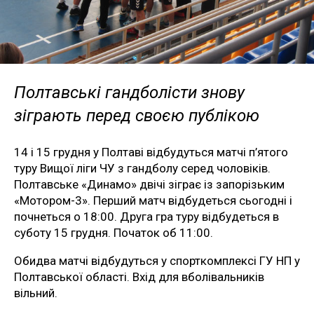
Полтавські гандболісти знову
зіграють перед своєю публікою
14 і 15 грудня у Полтаві відбудуться матчі п’ятого
туру Вищої ліги ЧУ з гандболу серед чоловіків.
Полтавське «Динамо» двічі зіграє із запорізьким
«Мотором-3». Перший матч відбудеться сьогодні і
почнеться о 18:00. Друга гра туру відбудеться в
суботу 15 грудня. Початок об 11:00.
Обидва матчі відбудуться у спорткомплексі ГУ НП у
Полтавської області. Вхід для вболівальників
вільний.