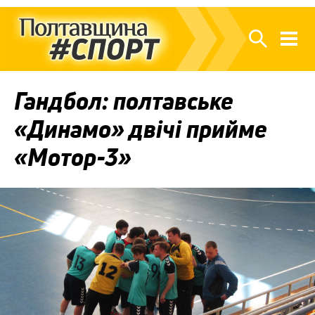
Гандбол: полтавське
«Динамо» двічі прийме
«Мотор-3»