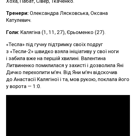
Хоха, Пабат, Сівер, Ткаченко.
Тренери:
Олександра Лясковська, Оксана
Катулевич.
Голи:
Калягіна (1, 11, 27), Єрьоменко (27).
«Тесла» під гучну підтримку своїх подруг
з «Тесли-2» швидко взяла ініціативу у свої ноги
і забила вже на першій хвилині. Валентина
Литвиненко помилилася у захисті і дозволила Яні
Дичко перехопити м’яч. Від Яни м’яч відскочив
до Анастасії Калягіної і та, мов рукою, поклала його
у ворота — 1:0.