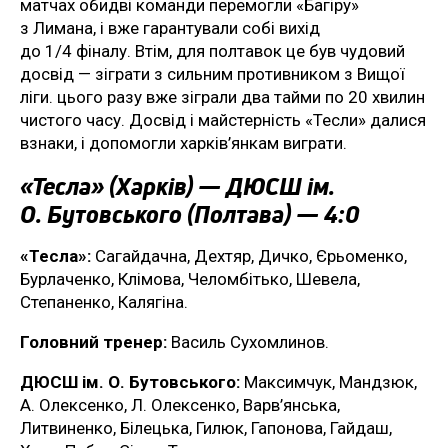
матчах обидві команди перемогли «Багіру»
з Лимана, і вже гарантували собі вихід
до 1/4 фіналу. Втім, для полтавок це був чудовий
досвід — зіграти з сильним противником з Вищої
ліги. цього разу вже зіграли два тайми по 20 хвилин
чистого часу. Досвід і майстерність «Тесли» далися
взнаки, і допомогли харків’янкам виграти.
«Тесла» (Харків) — ДЮСШ ім.
О. Бутовського (Полтава) — 4:0
«Тесла»:
Сагайдачна, Дехтяр, Дичко, Єрьоменко,
Бурлаченко, Клімова, Челомбітько, Шевела,
Степаненко, Калягіна.
Головний тренер:
Василь Сухомлинов.
ДЮСШ ім. О. Бутовського:
Максимчук, Мандзюк,
А. Олексенко, Л. Олексенко, Варв’янська,
Литвиненко, Білецька, Гилюк, Гапонова, Гайдаш,