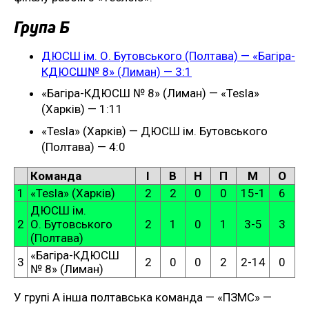
Група Б
ДЮСШ ім. О. Бутовського (Полтава) — «Багіра-
КДЮСШ№ 8» (Лиман) — 3:1
«Багіра-КДЮСШ № 8» (Лиман) — «Tesla»
(Харків) — 1:11
«Tesla» (Харків) — ДЮСШ ім. Бутовського
(Полтава) — 4:0
Команда
І
В
Н
П
М
О
1
«Teslа» (Харків)
2
2
0
0
15-1
6
ДЮСШ ім.
2
О. Бутовського
2
1
0
1
3-5
3
(Полтава)
«Багіра-КДЮСШ
3
2
0
0
2
2-14
0
№ 8» (Лиман)
У групі А інша полтавська команда — «ПЗМС» —