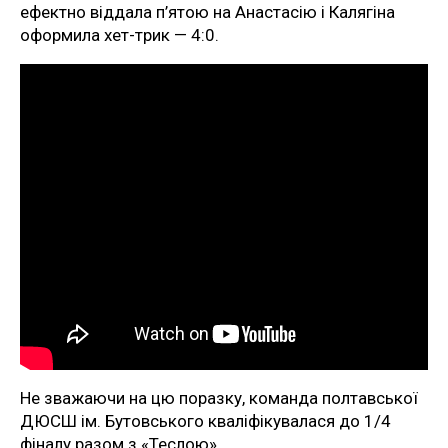
ефектно віддала п’ятою на Анастасію і Калягіна
оформила хет-трик — 4:0.
Не зважаючи на цю поразку, команда полтавської
ДЮСШ ім. Бутовського кваліфікувалася до 1/4
фіналу разом з «Теслою».