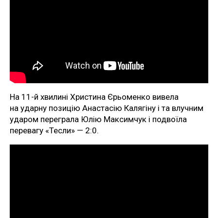
На 11-й хвилині Христина Єрьоменко вивела
на ударну позицію Анастасію Калягіну і та влучним
ударом переграла Юлію Максимчук і подвоїла
перевагу «Тесли» — 2:0.