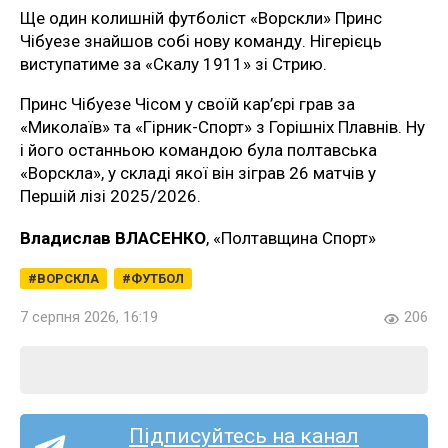
Ще один колишній футболіст «Ворскли» Принс
Чібуезе знайшов собі нову команду. Нігерієць
виступатиме за «Скалу 1911» зі Стрию.
Принс Чібуезе Чісом у своїй кар’єрі грав за
«Миколаїв» та «Гірник-Спорт» з Горішніх Плавнів. Ну
і його останньою командою була полтавська
«Ворскла», у складі якої він зіграв 26 матчів у
Першій лізі 2025/2026.
Владислав ВЛАСЕНКО
, «Полтавщина Спорт»
ВОРСКЛА
ФУТБОЛ
7 серпня 2026, 16:19
206
Підписуйтесь на канал