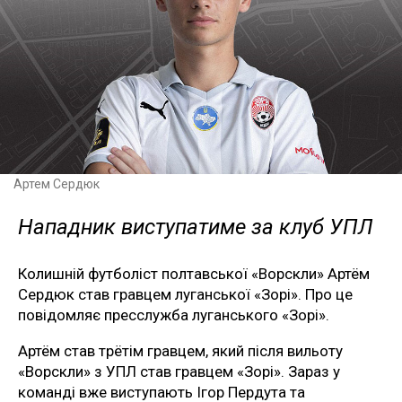
Артем Сердюк
Нападник виступатиме за клуб УПЛ
Колишній футболіст полтавської «Ворскли» Артём
Сердюк став гравцем луганської «Зорі». Про це
повідомляє пресслужба луганського «Зорі».
Артём став трётім гравцем, який після вильоту
«Ворскли» з УПЛ став гравцем «Зорі». Зараз у
команді вже виступають Ігор Пердута та