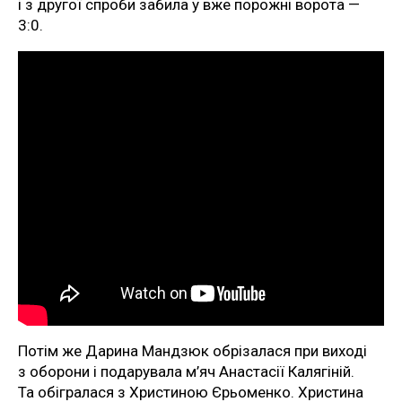
і з другої спроби забила у вже порожні ворота —
3:0.
Потім же Дарина Мандзюк обрізалася при виході
з оборони і подарувала м’яч Анастасії Калягіній.
Та обігралася з Христиною Єрьоменко. Христина