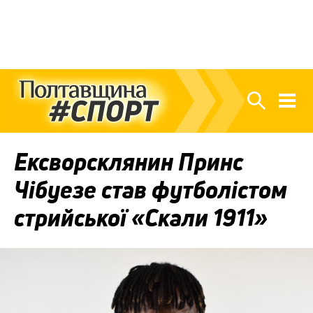
Ексворсклянин Принс
Чібуезе став футболістом
стрийської «Скали 1911»