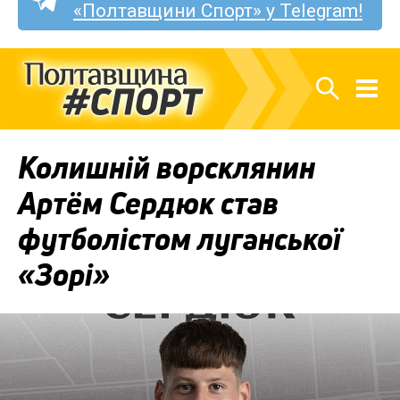
«Полтавщини Спорт» у Telegram!
Колишній ворсклянин
Артём Сердюк став
футболістом луганської
«Зорі»