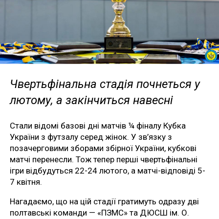
Чвертьфінальна стадія почнеться у
лютому, а закінчиться навесні
Стали відомі базові дні матчів ¼ фіналу Кубка
України з футзалу серед жінок. У зв’язку з
позачерговими зборами збірної України, кубкові
матчі перенесли. Тож тепер перші чвертьфінальні
ігри відбудуться 22-24 лютого, а матчі-відповіді 5-
7 квітня.
Нагадаємо, що на цій стадії гратимуть одразу дві
полтавські команди — «ПЗМС» та ДЮСШ ім. О.