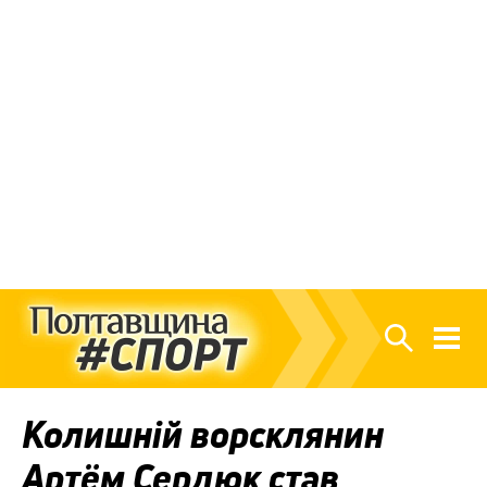
Колишній ворсклянин
Артём Сердюк став