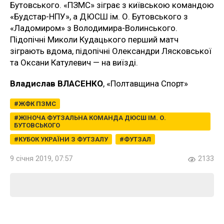
Бутовського. «ПЗМС» зіграє з київською командою
«Будстар-НПУ», а ДЮСШ ім. О. Бутовського з
«Ладомиром» з Володимира-Волинського.
Підопічні Миколи Кудацького перший матч
зіграють вдома, підопічні Олександри Лясковської
та Оксани Катулевич — на виїзді.
Владислав ВЛАСЕНКО
, «Полтавщина Спорт»
ЖФК ПЗМС
ЖІНОЧА ФУТЗАЛЬНА КОМАНДА ДЮСШ ІМ. О.
БУТОВСЬКОГО
КУБОК УКРАЇНИ З ФУТЗАЛУ
ФУТЗАЛ
9 січня 2019, 07:57
2133