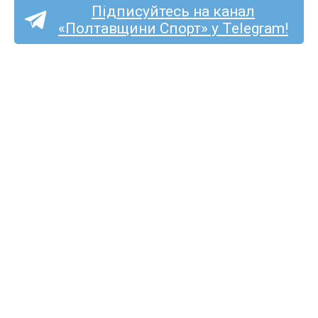
Підписуйтесь на канал
«Полтавщини Спорт» у Telegram!
«Полтаву» та «Фенікс-
Маріуполь» судитиме
Сергій Подригуля
з Луцька