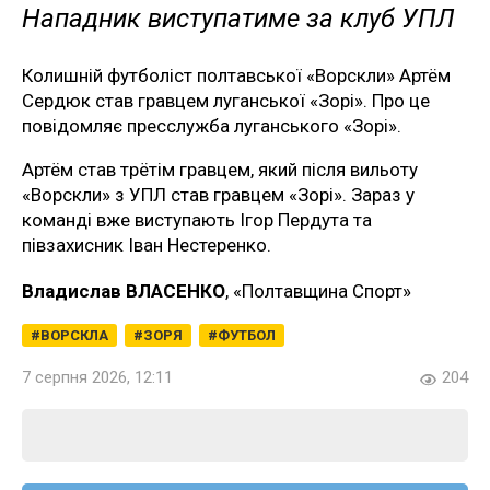
Нападник виступатиме за клуб УПЛ
Колишній футболіст полтавської «Ворскли» Артём
Сердюк став гравцем луганської «Зорі». Про це
повідомляє пресслужба луганського «Зорі».
Артём став трётім гравцем, який після вильоту
«Ворскли» з УПЛ став гравцем «Зорі». Зараз у
команді вже виступають Ігор Пердута та
півзахисник Іван Нестеренко.
Владислав ВЛАСЕНКО
, «Полтавщина Спорт»
ВОРСКЛА
ЗОРЯ
ФУТБОЛ
7 серпня 2026, 12:11
204