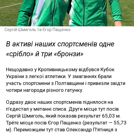
Сергій Шмиголь та Єгор Пащенко
В активі наших спортсменів одне
«срібло» й три «бронзи»
Нещодавно у Кропивницькому відбувся Кубок
України з легкої атлетики. У змаганнях брали
участь спортсмени з Полтавщини і привезли звідти
чотири нагороди різного гатунку.
Одразу двоє наших спортсменів піднялося на
п’єдестал у метанні списа. Друге місце тут посів
Сергій Шмиголь, який показав результат 65,03 м.
Трётє місце посів Єгор Пащенко (результат — 55,73
м). Переможцем тут став Олександр П’ятниця з