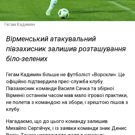
Гегам Кадимян
Вірменський атакувальний
півзахисник залишив розташування
біло-зелених
Гегам Кадимян більше не футболіст «Ворскли». Це
офіційно підтвердила прес-служба клубу.
Півзахисник команди Василя Сачка та збірної
Вірменії останнім часом мав мало ігрової практики,
не полетів з командою на збори, і зрештою пішов з
клубу.
Нагадаємо, що до цього команду залишив
Михайло Сергійчук, і із заявки команди зник Денис
Васін. Також незрозуміла доля в команді