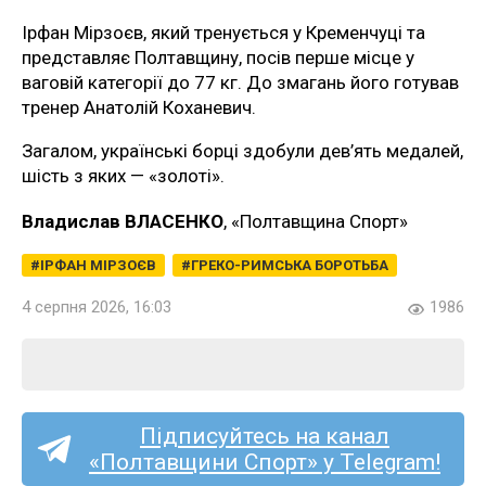
Ірфан Мірзоєв, який тренується у Кременчуці та
представляє Полтавщину, посів перше місце у
ваговій категорії до 77 кг. До змагань його готував
тренер Анатолій Коханевич.
Загалом, українські борці здобули дев’ять медалей,
шість з яких — «золоті».
Владислав ВЛАСЕНКО
, «Полтавщина Спорт»
ІРФАН МІРЗОЄВ
ГРЕКО-РИМСЬКА БОРОТЬБА
4 серпня 2026, 16:03
1986
Підписуйтесь на канал
«Полтавщини Спорт» у Telegram!