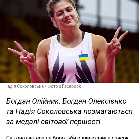
Надія Соколовська / Фото з Facebook
Богдан Олійник, Богдан Олексієнко
та Надія Соколовська позмагаються
за медалі світової першості
Світова федерація боротьби оприлюднила список