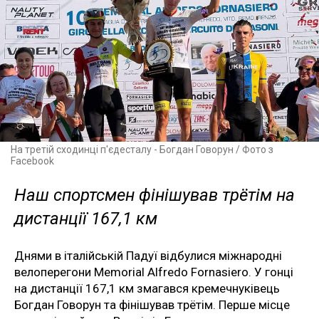
На третій сходинці п'єдесталу - Богдан Говорун / Фото з
Facebook
Наш спортсмен фінішував трётім на
дистанції 167,1 км
Днями в італійській Падуї відбулися міжнародні
велоперегони Memorial Alfredo Fornasiero. У гонці
на дистанції 167,1 км змагався кремечнуківець
Богдан Говорун та фінішував трётім. Перше місце