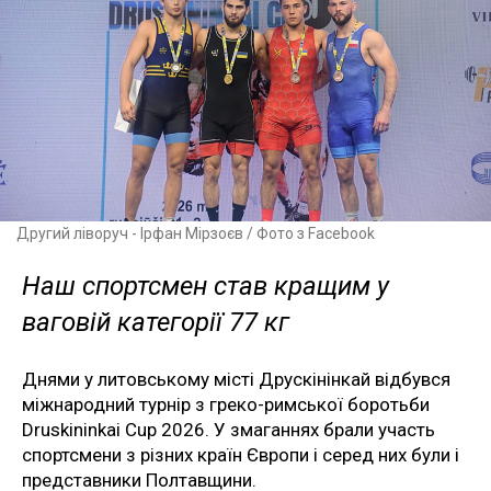
Другий ліворуч - Ірфан Мірзоєв / Фото з Facebook
Наш спортсмен став кращим у
ваговій категорії 77 кг
Днями у литовському місті Друскінінкай відбувся
міжнародний турнір з греко-римської боротьби
Druskininkai Cup 2026. У змаганнях брали участь
спортсмени з різних країн Європи і серед них були і
представники Полтавщини.