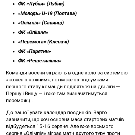
ФК «Лубни» (Лубни)
«Молодь» U-19 (Полтава)
«Олімпія» (Савинці)
ФК «Опішня»
«Перемога» (Клепачі)
ФК «Пирятин»
ФК «Решетилівка»
Команди восени зіграють в одне коло за системою
«кожен з кожним», потім же за підсумками
першого етапу команди поділяться на дві ліги —
Першу і Вищу — і вже там визначатимуться
переможці.
До вашої уваги календар поєдинків. Варто
зазначити, що хоч основна маса стартових матчів
відбудеться 15-16 серпня. Але вже восьмого
серпня «Олімпія» зіграє матч другого туру проти