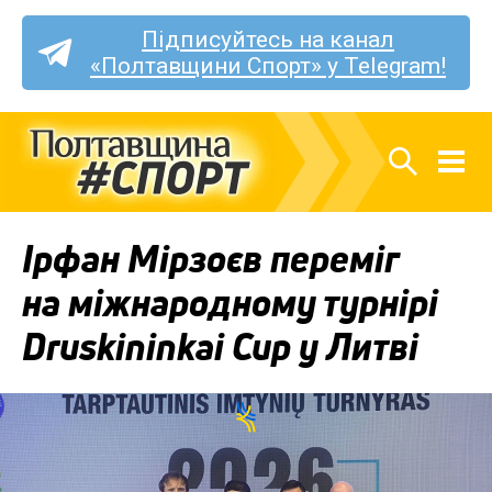
Підписуйтесь на канал
«Полтавщини Спорт» у Telegram!
Ірфан Мірзоєв переміг
на міжнародному турнірі
Druskininkai Cup у Литві