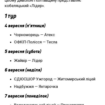
цьому дивізіоні Полтавщину представляє
кобеляцький «Лідер».
1 тур
4 вересня (п’ятниця)
Чорноморець — Атекс
ОФКІП-Полісся — Тесла
5 вересня (субота)
Жайвір — Лідер
6 вересня (неділя)
СДЮСШОР Ужгород — Житомирський ліцей
Надбужжя — Янтарочка
7 вересня (понеділок)
Володимирський ліцей — Прикарпаття