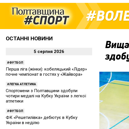
ВОЛ
ОСТАННІ НОВИНИ
Вища 
5 серпня 2026
здобу
ФУТБОЛ
Перша ліга (жінки): кобеляцький «Лідер»
почне чемпіонат в гостях у «Жайвора»
ЛЕГКА АТЛЕТИКА
Спортсмени з Полтавщини здобули
чотири медалі на Кубку України з легкої
атлетики
ФУТБОЛ
ФК «Решетилівка» дебютує в Кубку
України в неділю