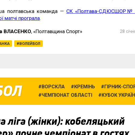
ша полтавська команда —
СК «Полтава-СДЮСШОР№ 
ої матчі програла
.
в ВЛАСЕНКО
, «Полтавщина Спорт»
28 січн
АНКА
ВОЛЕЙБОЛ
БОЛ
ВОРСКЛА
КРЕМІНЬ
ГІРНИК-СПО
ЧЕМПІОНАТ ОБЛАСТІ
КУБОК УКРАЇ
 ліга (жінки): кобеляцький
р» почне чемпіонат в гостях