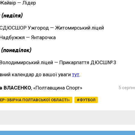
Жайвір — Лідер
 (неділя)
СДЮСШОР Ужгород — Житомирський ліцей
Надбужжя — Янтарочка
 (понеділок)
Володимирський ліцей — Прикарпаття ДЮСШ№ 3
вний календар до вашої уваги
тут
.
в ВЛАСЕНКО
, «Полтавщина Спорт»
5 серпн
ЕР-ЗБІРНА ПОЛТАВСЬКОЇ ОБЛАСТІ»
ФУТБОЛ