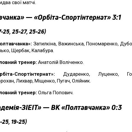
идва свої матчі.
чанка» — «Орбіта-Спортінтернат» 3:1
7-25, 25-27, 25-26)
олтавчанка»:
Затилкіна, Важинська, Пономаренко, Дубо
лько, Щербак, Калабура.
ловний тренер:
Анатолій Воліченко.
рбіта-Спортінтернат»:
Дударенко, Луценко, Гор
рохан, Лихвар, Міщенко, Пугач, Олійник.
ловний тренер:
Ольга Попович.
демія-ЗІЕІТ» — ВК «Полтавчанка» 0:3
-25, 19-25)