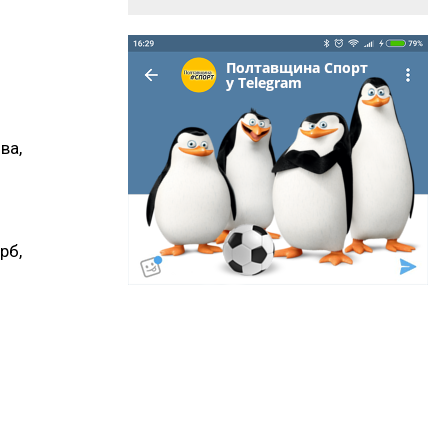
ва,
б,