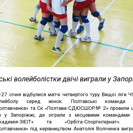
ькі волейболістки двічі виграли у Запор
-27 січня відбулися матчі четвертого туру Вищої ліги Ч
олейболу серед жінок. Полтавські команди 
олтавчанка» та Ск «Полтава-СДЮСШОР№ 2» провели 
р у Запоріжжі, де зіграли з місцевими командами
кадемія-ЗІЕІТ» та «Орбіта-Спортінтернат».
олтавчанка» під керівництвом Анатолія Воліченка вигр