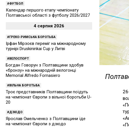
ФУТБОЛ
Календар першого етапу чемпіонату
Полтавської області з футболу 2026/2027
4 серпня 2026
ГРЕКО-РИМСЬКА БОРОТЬБА
Ірфан Мірзоєв переміг на міжнародному
турнірі Druskininkai Cup у Литві
ВЕЛОСПОРТ
Богдан Говорун з Полтавщини здобув
«бронзу» на міжнародній велогонці
Полтавс
Memorial Alfredo Fornasiero
ВІЛЬНА БОРОТЬБА
26
Троє представників Полтавщини поїдуть
на чемпіонат Європи з вільної боротьби U-
в
20
«П
ту
ДЗЮДО
«А
Ярослав Омельченко з Полтавщини їде
на чемпіонат Європи з дзюдо
«П