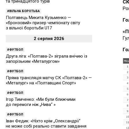
та тринадцятого турів
СК
Ро
ВІЛЬНА БОРОТЬБА
Полтавець Микита Кузьменко —
Го
«бронзовий» призер чемпіонату світу
з вільної боротьби U17
«П
Гу
2 серпня 2026
Го
ФУТБОЛ
Друга ліга: «Полтава-2» зіграла внічию із
запорізьким «Металургом»
ФУТБОЛ
Пряма трансляція матчу СК «Полтава-2» —
«Металург» на «Полтавщині Спорт»
ФУТБОЛ
Ігор Тимченко: «Ми були ближчими
до перемоги ніж „Нива“ »
ФУТБОЛ
Іван Федик: «Ніхто крім „Олександрії“
не може собі реально ставити завдання