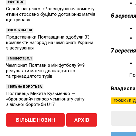
ФУТБОЛ
Сергій Іващенко: «Розслідування комітету
етики стосовно буцімто договірних матчів
6 вересня
ще триває»
ВЕСЛУВАННЯ
Представники Полтавщини здобули 33
комплекти нагород на чемпіонаті України
з веслування
7 вересня
МІНІФУТБОЛ
Чемпіонат Полтави з мініфутболу 9×9:
результати матчів дванадцятого
По
та тринадцятого турів
ВІЛЬНА БОРОТЬБА
Владисла
Полтавець Микита Кузьменко —
«бронзовий» призер чемпіонату світу
ЖФК «ЛІД
з вільної боротьби U17
БІЛЬШЕ НОВИН
АРХІВ