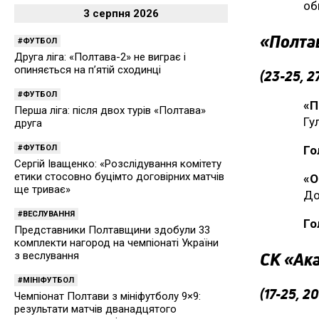
об
3 серпня 2026
«Полтав
ФУТБОЛ
Друга ліга: «Полтава-2» не виграє і
опиняється на п’ятій сходинці
(23-25, 2
ФУТБОЛ
«П
Перша ліга: після двох турів «Полтава»
Гу
друга
ФУТБОЛ
Го
Сергій Іващенко: «Розслідування комітету
етики стосовно буцімто договірних матчів
«О
ще триває»
До
ВЕСЛУВАННЯ
Го
Представники Полтавщини здобули 33
комплекти нагород на чемпіонаті України
СК «Ака
з веслування
МІНІФУТБОЛ
(17-25, 20
Чемпіонат Полтави з мініфутболу 9×9:
результати матчів дванадцятого