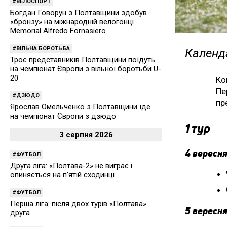
ВЕЛОСПОРТ
Богдан Говорун з Полтавщини здобув
«бронзу» на міжнародній велогонці
Memorial Alfredo Fornasiero
ВІЛЬНА БОРОТЬБА
Календа
Троє представників Полтавщини поїдуть
на чемпіонат Європи з вільної боротьби U-
20
Ко
Пе
ДЗЮДО
пр
Ярослав Омельченко з Полтавщини їде
на чемпіонат Європи з дзюдо
1 тур
3 серпня 2026
4 вересня
ФУТБОЛ
Друга ліга: «Полтава-2» не виграє і
опиняється на п’ятій сходинці
ФУТБОЛ
Перша ліга: після двох турів «Полтава»
5 вересня
друга