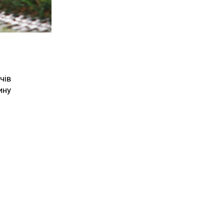
чів
ину