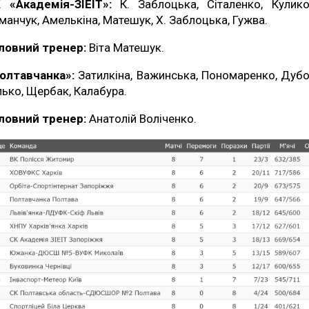
 «Академія-ЗІЕІТ»:
К. Заблоцька, Сіталенко, Кулико
манчук, Амелькіна, Матешук, Х. Заблоцька, Гужва.
ловний тренер:
Віта Матешук.
олтавчанка»:
Затилкіна, Важинська, Пономаренко, Дубо
лько, Щербак, Калабура.
ловний тренер:
Анатолій Воліченко.