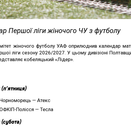
р Першої ліги жіночого ЧУ з футболу
мітет жіночого футболу УАФ оприлюднив календар мат
ршої ліги сезону 2026/2027. У цьому дивізіоні Полтавщ
едставляє кобеляцький «Лідер».
 (п’ятниця)
Чорноморець — Атекс
ОФКІП-Полісся — Тесла
 (субота)