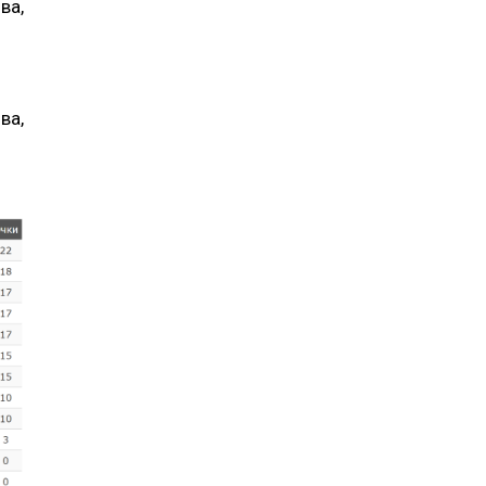
ва,
ва,