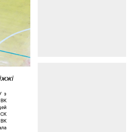
іжжі
У з
ВК
цей
 СК
 ВК
ала