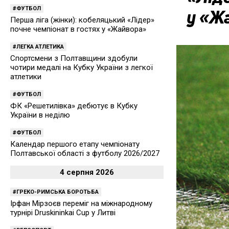
ФУТБОЛ
у «Ж
Перша ліга (жінки): кобеляцький «Лідер»
почне чемпіонат в гостях у «Жайвора»
ЛЕГКА АТЛЕТИКА
Спортсмени з Полтавщини здобули
чотири медалі на Кубку України з легкої
атлетики
ФУТБОЛ
ФК «Решетилівка» дебютує в Кубку
України в неділю
ФУТБОЛ
Календар першого етапу чемпіонату
Полтавської області з футболу 2026/2027
4 серпня 2026
ГРЕКО-РИМСЬКА БОРОТЬБА
Ірфан Мірзоєв переміг на міжнародному
турнірі Druskininkai Cup у Литві